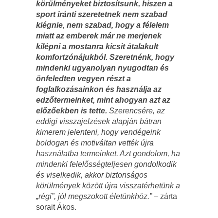
körülményeket biztosítsunk, hiszen a
sport iránti szeretetnek nem szabad
kiégnie, nem szabad, hogy a félelem
miatt az emberek már ne merjenek
kilépni a mostanra kicsit átalakult
komfortzónájukból. Szeretnénk, hogy
mindenki ugyanolyan nyugodtan és
önfeledten vegyen részt a
foglalkozásainkon és használja az
edzőtermeinket, mint ahogyan azt az
előzőekben is tette.
Szerencsére, az
eddigi visszajelzések alapján bátran
kimerem jelenteni, hogy vendégeink
boldogan és motiváltan vették újra
használatba termeinket. Azt gondolom, ha
mindenki felelősségteljesen gondolkodik
és viselkedik, akkor biztonságos
körülmények között újra visszatérhetünk a
„régi”, jól megszokott életünkhöz.”
– zárta
sorait Ákos.