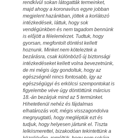
rendkívül sokan látogatták termeinket,
majd ahogy a koronavírus egyre jobban
megjelent hazánkban, jöttek a korlátozó
intézkedések, láttuk, hogy sok
vendégünkben és nem tagadom bennünk
is előjött a félelemérzet. Tudtuk, hogy
gyorsan, megfontolt döntést kellett
hoznunk. Minket nem köteleztek a
bezárásra, csak különböző új biztonsági
intézkedéseket kellett volna bevezetnünk,
de mi mégis úgy gondoltuk, hogy az
egészségnél nincs fontosabb, így az
egészségügyi és erkölcsi szempontokat is
figyelembe véve úgy döntöttünk március
18.-án bezárjuk mind az 5 termünket.
Hihetetlenül nehéz és fájdalmas
elhatározás volt, mégis visszagondolva
megnyugtató, hogy megléptük ezt és
tudjuk, hogy helyesen jártunk el. Tiszta
lelkiismerettel, bizakodóan tekintettünk a
közeljövőre, reméltük, hogy nem sokáig