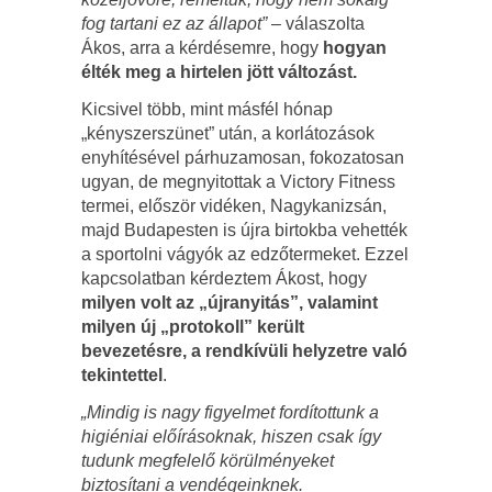
fog tartani ez az állapot”
– válaszolta
Ákos, arra a kérdésemre, hogy
hogyan
élték meg a hirtelen jött változást.
Kicsivel több, mint másfél hónap
„kényszerszünet” után, a korlátozások
enyhítésével párhuzamosan, fokozatosan
ugyan, de megnyitottak a Victory Fitness
termei, először vidéken, Nagykanizsán,
majd Budapesten is újra birtokba vehették
a sportolni vágyók az edzőtermeket. Ezzel
kapcsolatban kérdeztem Ákost, hogy
milyen volt az „újranyitás”, valamint
milyen új „protokoll” került
bevezetésre, a rendkívüli helyzetre való
tekintettel
.
„Mindig is nagy figyelmet fordítottunk a
higiéniai előírásoknak, hiszen csak így
tudunk megfelelő körülményeket
biztosítani a vendégeinknek.