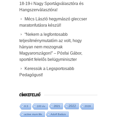
18-19-i Nagy Sportágválasztóra és
Hangszerválasztóra!
Mécs László hegymászó gleccser
maratonfutásra készül!
“Nekem a legfontosabb
teljesítménymutatóm az volt, hogy
hányan nem mozognak
Magyarországon!” – Pósfai Gábor,
sportért felelős belügyminiszter
Keressük a Legsportosabb
Pedagógust!
CÍMKEFELHŐ
2022
2021
6:3
100 év
2028
active mum life
Adolf Balázs