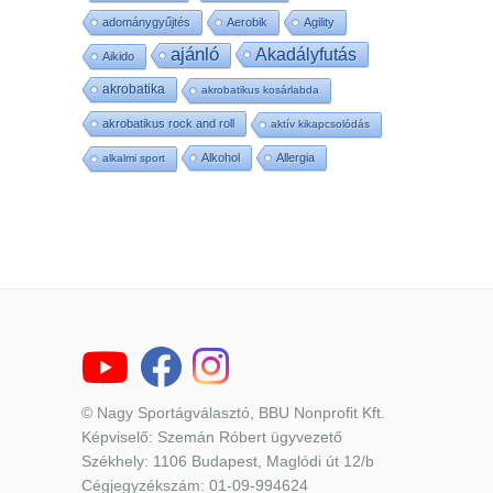
adománygyűjtés
Aerobik
Agility
ajánló
Akadályfutás
Aikido
akrobatika
akrobatikus kosárlabda
akrobatikus rock and roll
aktív kikapcsolódás
Alkohol
Allergia
alkalmi sport
© Nagy Sportágválasztó, BBU Nonprofit Kft.
Képviselő: Szemán Róbert ügyvezető
Székhely: 1106 Budapest, Maglódi út 12/b
Cégjegyzékszám: 01-09-994624