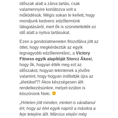
időszak alatt a zárva tartás, csak
valamennyire korlátozva volt a
működésük. Mégis sokan le kellett, hogy
mondjunk kedvenc edzőtermünk
látogatásáról, mert ők is szüneteltették ez
idő alatt a nyitva tartásukat.
Ezen a gondolatmeneten filozofálva jött az
ötlet, hogy megkérdeztük az egyik
legnagyobb edzőteremlánc, a
Victory
Fitness
egyik alapítóját Storcz Ákos
t,
hogy ők, hogyan élték meg ezt az
időszakot, hogyan tekintenek a jövőre
valamint, hogy hogyan indították újra az
„életüket”!? Ákos készségesen állt
rendelkezésünkre, melyet ezúton is
köszönünk Neki.
„
Hirtelen jött minden, minket is váratlanul
ért, hogy az élet egyik napról a másikra a
feje tetejére állt. Március elején még