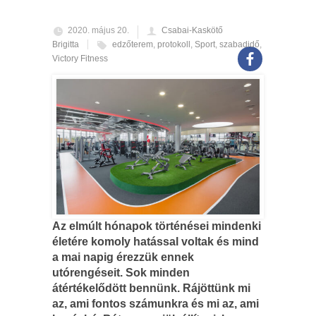
2020. május 20.
Csabai-Kaskötő
Brigitta
edzőterem
,
protokoll
,
Sport
,
szabadidő
,
Victory Fitness
Az elmúlt hónapok történései mindenki
életére komoly hatással voltak és mind
a mai napig érezzük ennek
utórengéseit. Sok minden
átértékelődött bennünk. Rájöttünk mi
az, ami fontos számunkra és mi az, ami