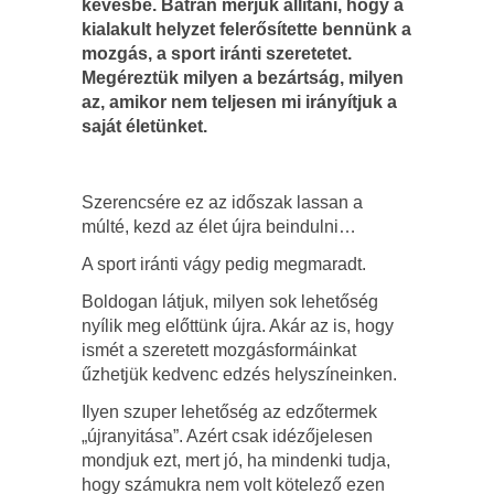
kevésbé. Bátran merjük állítani, hogy a
kialakult helyzet felerősítette bennünk a
mozgás, a sport iránti szeretetet.
Megéreztük milyen a bezártság, milyen
az, amikor nem teljesen mi irányítjuk a
saját életünket.
Szerencsére ez az időszak lassan a
múlté, kezd az élet újra beindulni…
A sport iránti vágy pedig megmaradt.
Boldogan látjuk, milyen sok lehetőség
nyílik meg előttünk újra. Akár az is, hogy
ismét a szeretett mozgásformáinkat
űzhetjük kedvenc edzés helyszíneinken.
Ilyen szuper lehetőség az edzőtermek
„újranyitása”. Azért csak idézőjelesen
mondjuk ezt, mert jó, ha mindenki tudja,
hogy számukra nem volt kötelező ezen