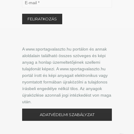
A www.sportagvalaszto.hu portálon és annak
aloldalain található összes szöveges és képi
anyag a honlap üzemeltetőjének szellemi
tulajdonát képezi. A www.sportagvalaszto.hu
portál írott és képi anyagait elektronikus vagy
nyomtatott formában újraközölni a tulajdonos
írásbeli engedélye nélkül tilos. Az anyagok
újraközlése azonnali jogi intézkedést von maga
után.
ADATVÉDELMI SZABÁLYZAT