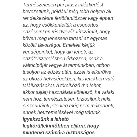
Természetesen pár plusz intézkedést
bevezettünk, például még több helyen áll
rendelkezésre fertőtlenítőszer vagy éppen
az, hogy csökkentettük a csoportos
edzéseinken résztvevők létszámát, hogy
bőven meg lehessen tartani az egymás
közötti távolságot. Emellett kérjük
vendégeinket, hogy aki teheti, az
edzőfelszerelésben érkezzen, csak a
váltócipőjét vegye át termünkben, otthon
tusoljon az edzés után, ezzel is elkerülve
az öltöző helyiségekben, kis terekben való
találkozásokat. A törölköző (ha lehet,
akkor saját) használata kötelező, ha valaki
nem hoz, természetesen biztosítunk neki.
A szaunáink jelenleg még nem működnek,
ennek beüzemelésével még várunk.
Igyekszünk a lehető
legkörültekintőbben eljárni, hogy
mindenki számára biztonságos