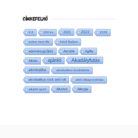
CÍMKEFELHŐ
2022
2021
6:3
100 év
2028
active mum life
Adolf Balázs
adománygyűjtés
Aerobik
Agility
ajánló
Akadályfutás
Aikido
akrobatika
akrobatikus kosárlabda
akrobatikus rock and roll
aktív kikapcsolódás
Alkohol
Allergia
alkalmi sport