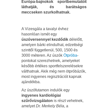
Európa-bajnokok sportbemutatóit
láthatják, és barátságos
meccseken szurkolhatnak.
A Vizesgála a tavalyi évhez
hasonlóan ismét egy
úszóversennyel kezdődik
délelőtt,
amelyen bárki elindulhat, edzettségi
szinttől függetlenül, 500, 1500 és
3000 méteren. Az úszók
Ötpróba
-
pontokat szerezhetnek, amelyeket
később értékes sportfelszerelésekre
válthatnak. Akik még nem ötpróbázók,
most ingyenes regisztrációt kapnak
ajándékba.
Az úszófutamon indulók egy
ingyenes kardiológiai
szűrővizsgálaton
is részt vehetnek,
amelyet
Dr. Merkely Béla
, a