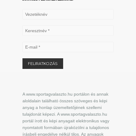
A www.sportagvalaszto.hu portálon és annak
aloldalain található összes szöveges és képi
anyag a honlap üzemeltetőjének szellemi
tulajdonát képezi. A www.sportagvalaszto.hu
portál írott és képi anyagait elektronikus vagy
nyomtatott formában újraközölni a tulajdonos
írásbeli engedélye nélkül tilos. Az anyagok