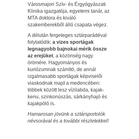
Városmajori Szív- és Érgyógyászati
Klinika igazgatója, egyetemi tanár, az
MTA doktora és kiváló
szakemberekből álló csapata végez.
A délután fergeteges sztárparádéval
folytatódik:
a vizes sportágak
legnagyobb bajnokai mérik össze
az erejüket
, a közönség nagy
örömére. Hagyományos és
kuriózumnak számító, de annál
izgalmasabb sportágak képviselői
viaskodnak majd a medencében:
többek között lesz vízilabda, kajak-
kenu, szinkonúszás, sárkányhajó és
kajakpóló is.
Hamarosan jövünk a sztársportolók
névsorával és a további részletekkel!