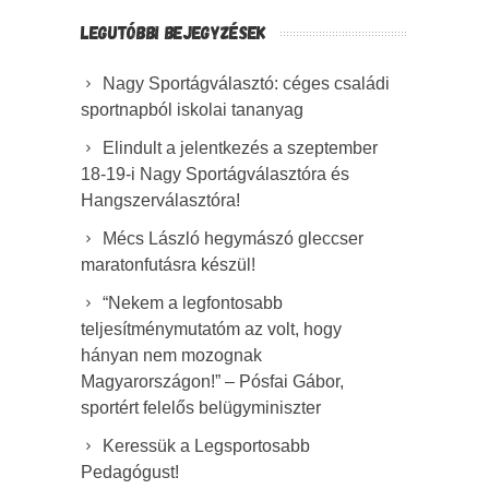
LEGUTÓBBI BEJEGYZÉSEK
Nagy Sportágválasztó: céges családi
sportnapból iskolai tananyag
Elindult a jelentkezés a szeptember
18-19-i Nagy Sportágválasztóra és
Hangszerválasztóra!
Mécs László hegymászó gleccser
maratonfutásra készül!
“Nekem a legfontosabb
teljesítménymutatóm az volt, hogy
hányan nem mozognak
Magyarországon!” – Pósfai Gábor,
sportért felelős belügyminiszter
Keressük a Legsportosabb
Pedagógust!