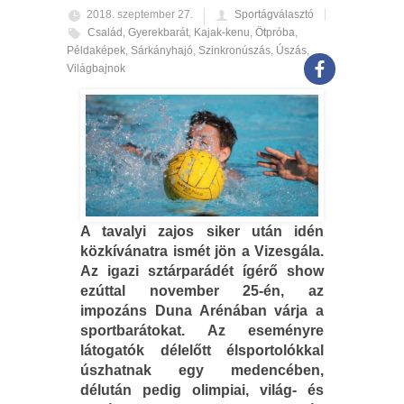
2018. szeptember 27.
Sportágválasztó
Család
,
Gyerekbarát
,
Kajak-kenu
,
Ötpróba
,
Példaképek
,
Sárkányhajó
,
Szinkronúszás
,
Úszás
,
Világbajnok
A tavalyi zajos siker után idén
közkívánatra ismét jön a Vizesgála.
Az igazi sztárparádét ígérő show
ezúttal november 25-én, az
impozáns Duna Arénában várja a
sportbarátokat. Az eseményre
látogatók délelőtt élsportolókkal
úszhatnak egy medencében,
délután pedig olimpiai, világ- és