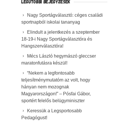
LEGUTÓBBI BEJEGYZÉSEK
Nagy Sportágválasztó: céges családi
sportnapból iskolai tananyag
Elindult a jelentkezés a szeptember
18-19-i Nagy Sportágválasztóra és
Hangszerválasztóra!
Mécs László hegymászó gleccser
maratonfutásra készül!
“Nekem a legfontosabb
teljesítménymutatóm az volt, hogy
hányan nem mozognak
Magyarországon!” – Pósfai Gábor,
sportért felelős belügyminiszter
Keressük a Legsportosabb
Pedagógust!