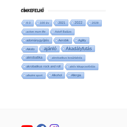
CÍMKEFELHŐ
2022
2021
6:3
100 év
2028
active mum life
Adolf Balázs
adománygyűjtés
Aerobik
Agility
ajánló
Akadályfutás
Aikido
akrobatika
akrobatikus kosárlabda
akrobatikus rock and roll
aktív kikapcsolódás
Alkohol
Allergia
alkalmi sport