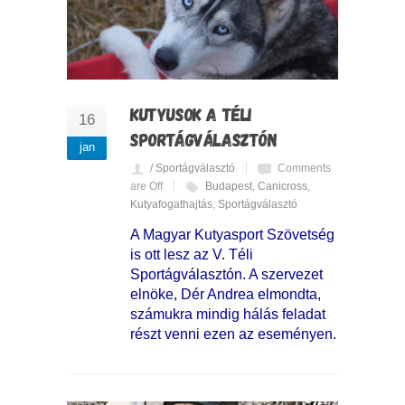
KUTYUSOK A TÉLI
16
SPORTÁGVÁLASZTÓN
jan
/ Sportágválasztó
Comments
are Off
Budapest
,
Canicross
,
Kutyafogathajtás
,
Sportágválasztó
A Magyar Kutyasport Szövetség
is ott lesz az V. Téli
Sportágválasztón. A szervezet
elnöke, Dér Andrea elmondta,
számukra mindig hálás feladat
részt venni ezen az eseményen.