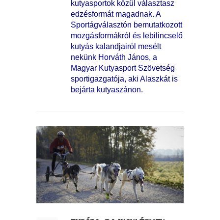
kutyasportok közül választasz
edzésformát magadnak. A
Sportágválasztón bemutatkozott
mozgásformákról és lebilincselő
kutyás kalandjairól mesélt
nekünk Horváth János, a
Magyar Kutyasport Szövetség
sportigazgatója, aki Alaszkát is
bejárta kutyaszánon.