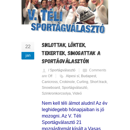
SIKLOTTAK, LÖKTEK,
22
TEKERTEK, SIMOGATTAK A
jan
SPORTÁGVÁLASZTÓN
/ Sportágválasztó
Comments
are Off
Alpesi sí
,
Budapest
,
Canicross
,
Crokinole
,
Curling
,
Short track
,
Snowboard
,
Sportágválasztó
,
Szinkronkorcsolya
,
Videó
Nem kell téli álmot aludni! Az év
leghidegebb hónapjaiban is jó
mozogni. Az V. Téli
Sportágválasztó 21
mozgásformát kínált a Vasas