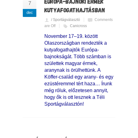
EURÓPA-BAJNOKI ÉRMEK
7
KUTYAFOGATHAJTÁSBAN
dec
/ Sportágválasztó
Comments
are Off
Canicross
November 17–19. között
Olaszországban rendezték a
kutyafogathajtók Európa-
bajnokságát. Több számban is
születtek magyar érmek,
aranynak is örülhettünk. A
Köffer-család egy arany- és egy
ezüstéremmel tért haza… Írunk
még róluk, előzetesen annyit,
hogy ők is ott lesznek a Téli
Sportágválasztón!