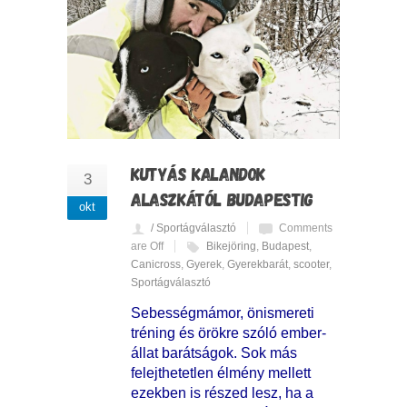
KUTYÁS KALANDOK
3
ALASZKÁTÓL BUDAPESTIG
okt
/ Sportágválasztó
Comments
are Off
Bikejöring
,
Budapest
,
Canicross
,
Gyerek
,
Gyerekbarát
,
scooter
,
Sportágválasztó
Sebességmámor, önismereti
tréning és örökre szóló ember-
állat barátságok. Sok más
felejthetetlen élmény mellett
ezekben is részed lesz, ha a