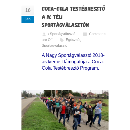
COCA-COLA TESTÉBRESZTŐ
16
A IV. TÉLI
jan
SPORTÁGVÁLASZTÓN
/ Sportágválasztó
Comments
are Off
Egészség
,
Sportágválasztó
A Nagy Sportágválasztó 2018-
as kiemelt támogatója a Coca-
Cola Testébresztő Program.