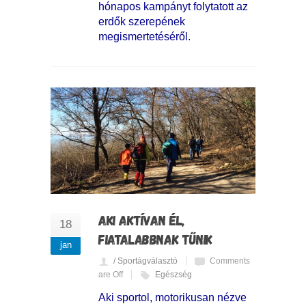
hónapos kampányt folytatott az
erdők szerepének
megismertetéséről.
AKI AKTÍVAN ÉL,
18
FIATALABBNAK TŰNIK
jan
/ Sportágválasztó
Comments
are Off
Egészség
Aki sportol, motorikusan nézve