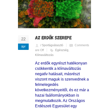
AZ ERDŐK SZEREPE
22
/ Sportágválasztó
Comments
ápr
are Off
Egészség
,
Klímaváltozás
Az erdők egyrészt hatékonyan
csökkentik a klímaváltozás
negatív hatásait, másrészt
viszont maguk is szenvednek a
felmelegedés
következményeitől, és ez már a
hazai faállományokban is
megmutatkozik. Az Országos
Erdészeti Egyesület egy