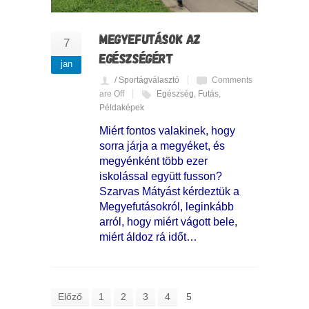
MEGYEFUTÁSOK AZ
7
EGÉSZSÉGÉRT
jan
/ Sportágválasztó
Comments
are Off
Egészség
,
Futás
,
Példaképek
Miért fontos valakinek, hogy
sorra járja a megyéket, és
megyénként több ezer
iskolással együtt fusson?
Szarvas Mátyást kérdeztük a
Megyefutásokról, leginkább
arról, hogy miért vágott bele,
miért áldoz rá időt…
Előző
1
2
3
4
5