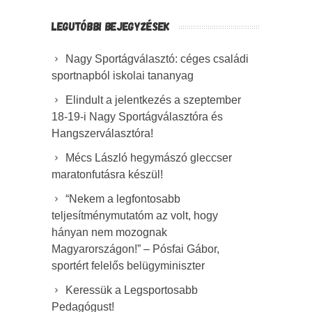
LEGUTÓBBI BEJEGYZÉSEK
Nagy Sportágválasztó: céges családi
sportnapból iskolai tananyag
Elindult a jelentkezés a szeptember
18-19-i Nagy Sportágválasztóra és
Hangszerválasztóra!
Mécs László hegymászó gleccser
maratonfutásra készül!
“Nekem a legfontosabb
teljesítménymutatóm az volt, hogy
hányan nem mozognak
Magyarországon!” – Pósfai Gábor,
sportért felelős belügyminiszter
Keressük a Legsportosabb
Pedagógust!