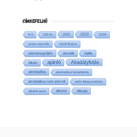
CÍMKEFELHŐ
2022
2021
6:3
100 év
2028
active mum life
Adolf Balázs
adománygyűjtés
Aerobik
Agility
ajánló
Akadályfutás
Aikido
akrobatika
akrobatikus kosárlabda
akrobatikus rock and roll
aktív kikapcsolódás
Alkohol
Allergia
alkalmi sport