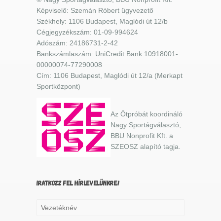
Képviselő: Szemán Róbert ügyvezető
Székhely: 1106 Budapest, Maglódi út 12/b
Cégjegyzékszám: 01-09-994624
Adószám: 24186731-2-42
Bankszámlaszám: UniCredit Bank 10918001-
00000074-77290008
Cím: 1106 Budapest, Maglódi út 12/a (Merkapt
Sportközpont)
Az Ötpróbát koordináló
Nagy Sportágválasztó,
BBU Nonprofit Kft. a
SZEOSZ alapító tagja.
IRATKOZZ FEL HÍRLEVELÜNKRE!