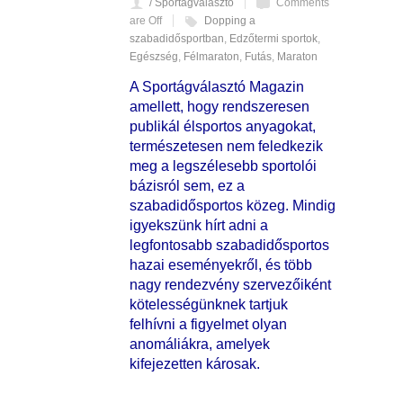
/ Sportágválasztó
Comments
are Off
Dopping a
szabadidősportban
,
Edzőtermi sportok
,
Egészség
,
Félmaraton
,
Futás
,
Maraton
A Sportágválasztó Magazin
amellett, hogy rendszeresen
publikál élsportos anyagokat,
természetesen nem feledkezik
meg a legszélesebb sportolói
bázisról sem, ez a
szabadidősportos közeg. Mindig
igyekszünk hírt adni a
legfontosabb szabadidősportos
hazai eseményekről, és több
nagy rendezvény szervezőiként
kötelességünknek tartjuk
felhívni a figyelmet olyan
anomáliákra, amelyek
kifejezetten károsak.