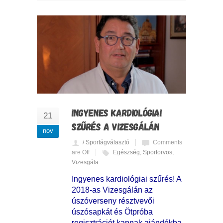
INGYENES KARDIOLÓGIAI
21
SZŰRÉS A VIZESGÁLÁN
nov
/ Sportágválasztó
Comments
are Off
Egészség
,
Sportorvos
,
Vizesgála
Ingyenes kardiológiai szűrés! A
2018-as Vizesgálán az
úszóverseny résztvevői
úszósapkát és Ötpróba
regisztrációt kapnak ajándékba,