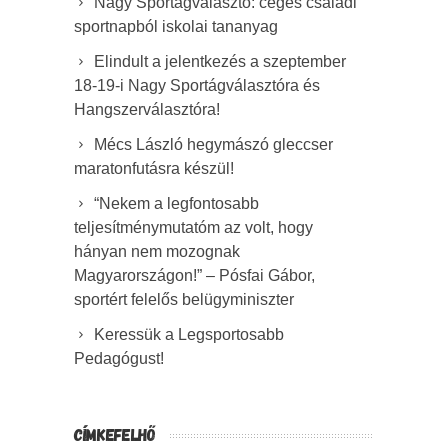
Nagy Sportágválasztó: céges családi
sportnapból iskolai tananyag
Elindult a jelentkezés a szeptember
18-19-i Nagy Sportágválasztóra és
Hangszerválasztóra!
Mécs László hegymászó gleccser
maratonfutásra készül!
“Nekem a legfontosabb
teljesítménymutatóm az volt, hogy
hányan nem mozognak
Magyarországon!” – Pósfai Gábor,
sportért felelős belügyminiszter
Keressük a Legsportosabb
Pedagógust!
CÍMKEFELHŐ