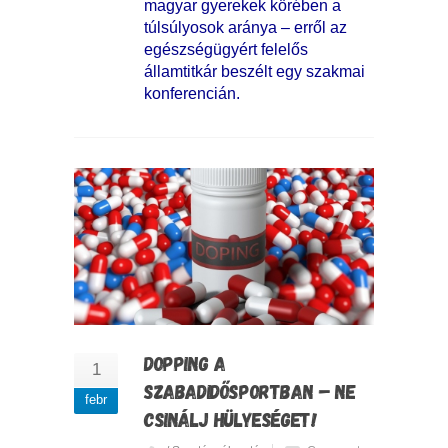
magyar gyerekek körében a
túlsúlyosok aránya – erről az
egészségügyért felelős
államtitkár beszélt egy szakmai
konferencián.
DOPPING A
1
SZABADIDŐSPORTBAN – NE
febr
CSINÁLJ HÜLYESÉGET!