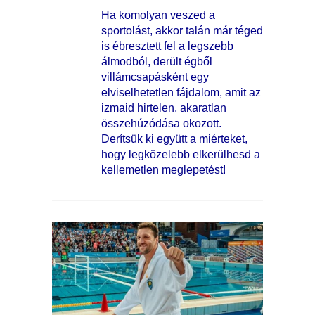
Ha komolyan veszed a
sportolást, akkor talán már téged
is ébresztett fel a legszebb
álmodból, derült égből
villámcsapásként egy
elviselhetetlen fájdalom, amit az
izmaid hirtelen, akaratlan
összehúzódása okozott.
Derítsük ki együtt a miérteket,
hogy legközelebb elkerülhesd a
kellemetlen meglepetést!