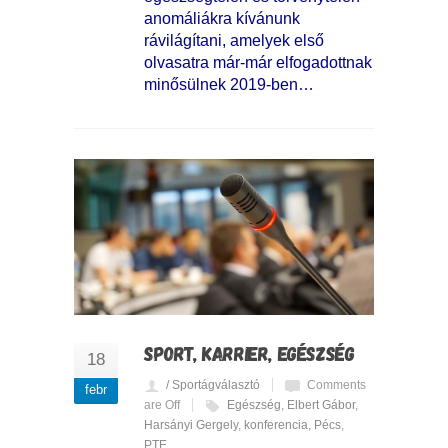
anomáliákra kívánunk
rávilágítani, amelyek első
olvasatra már-már elfogadottnak
minősülnek 2019-ben…
SPORT, KARRIER, EGÉSZSÉG
18
/ Sportágválasztó
Comments
febr
are Off
Egészség
,
Elbert Gábor
,
Harsányi Gergely
,
konferencia
,
Pécs
,
PTE