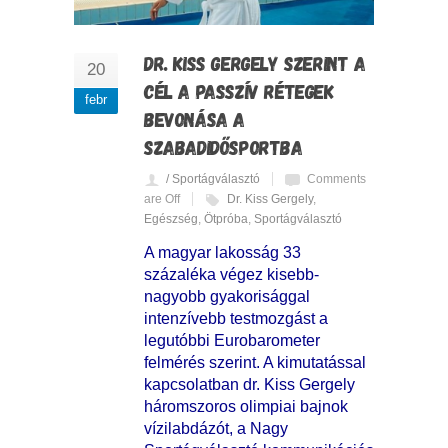
DR. KISS GERGELY SZERINT A
20
CÉL A PASSZÍV RÉTEGEK
febr
BEVONÁSA A
SZABADIDŐSPORTBA
/ Sportágválasztó
Comments
are Off
Dr. Kiss Gergely
,
Egészség
,
Ötpróba
,
Sportágválasztó
A magyar lakosság 33
százaléka végez kisebb-
nagyobb gyakorisággal
intenzívebb testmozgást a
legutóbbi Eurobarometer
felmérés szerint. A kimutatással
kapcsolatban dr. Kiss Gergely
háromszoros olimpiai bajnok
vízilabdázót, a Nagy