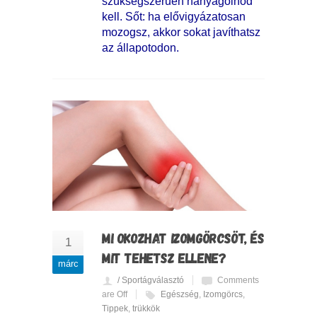
szükségszerűen hanyagolnod
kell. Sőt: ha elővigyázatosan
mozogsz, akkor sokat javíthatsz
az állapotodon.
MI OKOZHAT IZOMGÖRCSÖT, ÉS
1
MIT TEHETSZ ELLENE?
márc
/ Sportágválasztó
Comments
are Off
Egészség
,
Izomgörcs
,
Tippek
,
trükkök