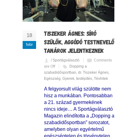
TISZEKER ÁGNES: SÍRÓ
18
SZÜLŐK, AGGÓDÓ TESTNEVELŐ
febr
TANÁROK JELENTKEZNEK
/ Sportágválasztó
Comments
are Off
Dopping a
szabadidősportban
,
dr. Tiszeker Ágnes
,
Egészség
,
Gyerek
,
testépítés
,
Tévhitek
A felgyorsult világ szülötte nem
hisz a munkában. Pontosabban
a 21. század gyermekének
nincs ideje… A Sportágválasztó
Magazin elindította a „Dopping a
szabadidősportban” sorozatot,
amelyben olyan egyértelmű
egészségtelen és törvénytelen