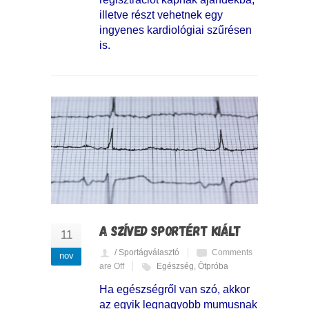
illetve részt vehetnek egy
ingyenes kardiológiai szűrésen
is.
A SZÍVED SPORTÉRT KIÁLT
11
/ Sportágválasztó
Comments
nov
are Off
Egészség
,
Ötpróba
Ha egészségről van szó, akkor
az egyik legnagyobb mumusnak