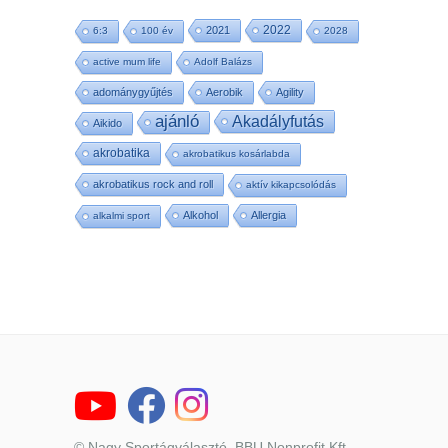
2022
2021
6:3
100 év
2028
active mum life
Adolf Balázs
adománygyűjtés
Aerobik
Agility
ajánló
Akadályfutás
Aikido
akrobatika
akrobatikus kosárlabda
akrobatikus rock and roll
aktív kikapcsolódás
Alkohol
Allergia
alkalmi sport
© Nagy Sportágválasztó, BBU Nonprofit Kft.