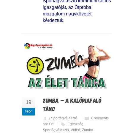
Sportágválasztó kommunikációs
igazgatóját, az Ötpróba
mozgalom nagykövetét
kérdeztük.
ZUMBA – A KALÓRIAFALÓ
19
TÁNC
febr
/ Sportágválasztó
Comments
are Off
Egészség
,
Sportágválasztó
,
Videó
,
Zumba