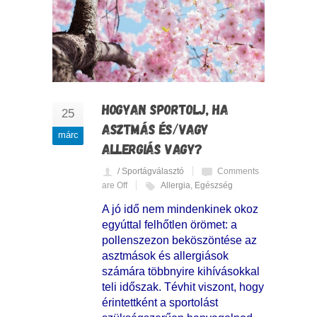
HOGYAN SPORTOLJ, HA
25
ASZTMÁS ÉS/VAGY
márc
ALLERGIÁS VAGY?
/ Sportágválasztó
Comments
are Off
Allergia
,
Egészség
A jó idő nem mindenkinek okoz
egyúttal felhőtlen örömet: a
pollenszezon beköszöntése az
asztmások és allergiások
számára többnyire kihívásokkal
teli időszak. Tévhit viszont, hogy
érintettként a sportolást