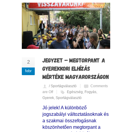
JEGYZET – MEGTORPANT A
2
GYEREKKORI ELHÍZÁS
febr
MÉRTÉKE MAGYARORSZÁGON
/ Sportágválasztó
Comments
are Off
Egészség
,
Fogyás
,
Gyerek
,
Sportágválasztó
Jó jelek! A különböző
jogszabályi változtatásoknak és
a szakmai összefogásnak
köszönhetően megtorpant a