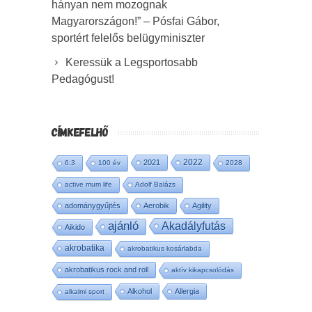
hányan nem mozognak
Magyarországon!” – Pósfai Gábor,
sportért felelős belügyminiszter
Keressük a Legsportosabb
Pedagógust!
CÍMKEFELHŐ
2022
2021
6:3
100 év
2028
active mum life
Adolf Balázs
adománygyűjtés
Aerobik
Agility
ajánló
Akadályfutás
Aikido
akrobatika
akrobatikus kosárlabda
akrobatikus rock and roll
aktív kikapcsolódás
Alkohol
Allergia
alkalmi sport