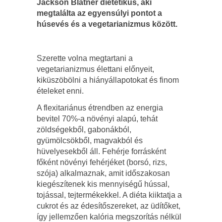
Jackson Blatner dietetikus, aki
megtalálta az egyensúlyi pontot a
húsevés és a vegetarianizmus között.
Szerette volna megtartani a
vegetarianizmus élettani előnyeit,
kiküszöbölni a hiányállapotokat és finom
ételeket enni.
A flexitariánus étrendben az energia
bevitel 70%-a növényi alapú, tehát
zöldségekből, gabonákból,
gyümölcsökből, magvakból és
hüvelyesekből áll. Fehérje forrásként
főként növényi fehérjéket (borsó, rizs,
szója) alkalmaznak, amit időszakosan
kiegészítenek kis mennyiségű hússal,
tojással, tejtermékekkel. A diéta kiiktatja a
cukrot és az édesítőszereket, az üdítőket,
így jellemzően kalória megszorítás nélkül