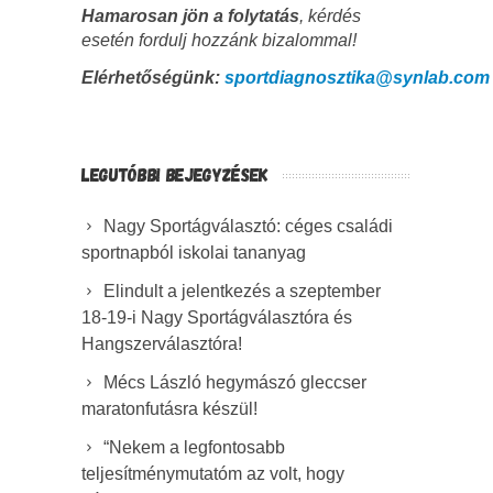
Hamarosan jön a folytatás
, kérdés
esetén fordulj hozzánk bizalommal!
Elérhetőségünk:
sportdiagnosztika@synlab.com
LEGUTÓBBI BEJEGYZÉSEK
Nagy Sportágválasztó: céges családi
sportnapból iskolai tananyag
Elindult a jelentkezés a szeptember
18-19-i Nagy Sportágválasztóra és
Hangszerválasztóra!
Mécs László hegymászó gleccser
maratonfutásra készül!
“Nekem a legfontosabb
teljesítménymutatóm az volt, hogy