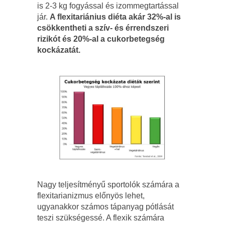
is 2-3 kg fogyással és izommegtartással
jár.
A flexitariánius diéta akár 32%-al is
csökkentheti a szív- és érrendszeri
rizikót és 20%-al a cukorbetegség
kockázatát.
Nagy teljesítményű sportolók számára a
flexitarianizmus előnyös lehet,
ugyanakkor számos tápanyag pótlását
teszi szükségessé. A flexik számára