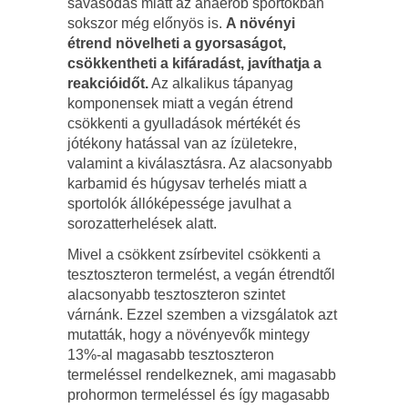
savasodás miatt az anaerob sportokban
sokszor még előnyös is.
A növényi
étrend növelheti a gyorsaságot,
csökkentheti a kifáradást, javíthatja a
reakcióidőt.
Az alkalikus tápanyag
komponensek miatt a vegán étrend
csökkenti a gyulladások mértékét és
jótékony hatással van az ízületekre,
valamint a kiválasztásra. Az alacsonyabb
karbamid és húgysav terhelés miatt a
sportolók állóképessége javulhat a
sorozatterhelések alatt.
Mivel a csökkent zsírbevitel csökkenti a
tesztoszteron termelést, a vegán étrendtől
alacsonyabb tesztoszteron szintet
várnánk. Ezzel szemben a vizsgálatok azt
mutatták, hogy a növényevők mintegy
13%-al magasabb tesztoszteron
termeléssel rendelkeznek, ami magasabb
prohormon termeléssel és így magasabb