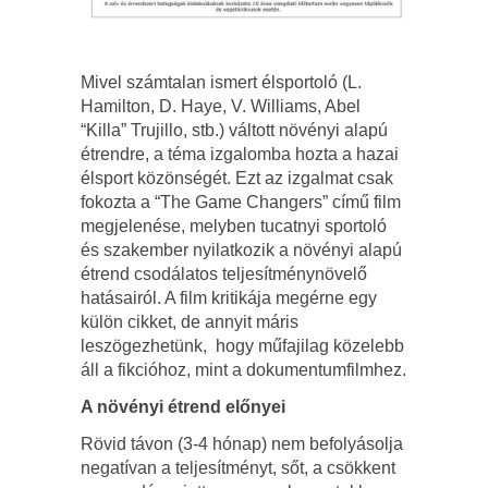
Mivel számtalan ismert élsportoló (L.
Hamilton, D. Haye, V. Williams, Abel
“Killa” Trujillo, stb.) váltott növényi alapú
étrendre, a téma izgalomba hozta a hazai
élsport közönségét. Ezt az izgalmat csak
fokozta a “The Game Changers” című film
megjelenése, melyben tucatnyi sportoló
és szakember nyilatkozik a növényi alapú
étrend csodálatos teljesítménynövelő
hatásairól. A film kritikája megérne egy
külön cikket, de annyit máris
leszögezhetünk, hogy műfajilag közelebb
áll a fikcióhoz, mint a dokumentumfilmhez.
A növényi étrend előnyei
Rövid távon (3-4 hónap) nem befolyásolja
negatívan a teljesítményt, sőt, a csökkent