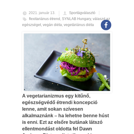
2021. január 13.
Sportágválasztó
flexitariánus étrend
,
SYNLAB Hungary
,
válaszd az
egészséget
,
vegán diéta
,
vegetáriánus diéta
A vegetarianizmus egy kitűnő,
egészségvédő étrendi koncepció
lenne, amit sokan szívesen
alkalmaznánk – ha lehetne benne húst
is enni. Ezt az elsőre butának látszó
ellentmondást oldotta fel Dawn