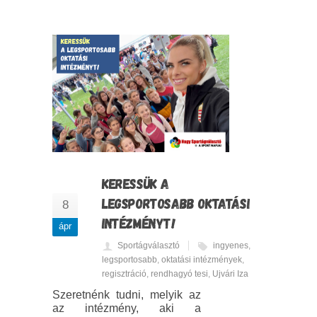
KERESSÜK A
LEGSPORTOSABB OKTATÁSI
8
INTÉZMÉNYT!
ápr
Sportágválasztó
ingyenes
,
legsportosabb
,
oktatási intézmények
,
regisztráció
,
rendhagyó tesi
,
Ujvári Iza
Szeretnénk tudni, melyik az
az intézmény, aki a