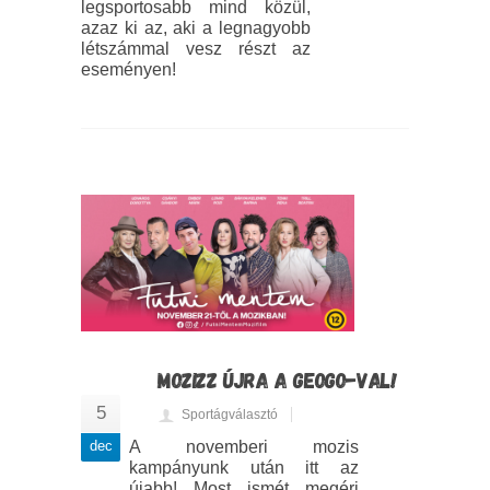
legsportosabb mind közül,
azaz ki az, aki a legnagyobb
létszámmal vesz részt az
eseményen!
MOZIZZ ÚJRA A GEOGO-VAL!
5
Sportágválasztó
dec
A novemberi mozis
kampányunk után itt az
újabb! Most ismét megéri