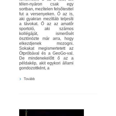
télen-nyáron csak egy
sortban, mezítelen felsőtesttel
fut a versenyeken. Ő az is,
aki gyakran mezítláb teljesíti
a távokat. Ő az az amatőr
sportoló, aki számos
kollégáját, ismerősét
ösztönözte már arra, hogy
elkezdjenek mozogni.
Sokakat megismertetett az
Ötpróbával és a GeoGo-val.
De mindenekelőtt ő az a
példakép, akit egykori állami
gondozottként, a
Tovább