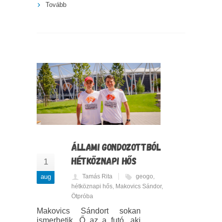
Tovább
ÁLLAMI GONDOZOTTBÓL
HÉTKÖZNAPI HŐS
1
aug
Tamás Rita
geogo
,
hétköznapi hős
,
Makovics Sándor
,
Ötpróba
Makovics Sándort sokan
ismerhetik. Ő az a futó, aki