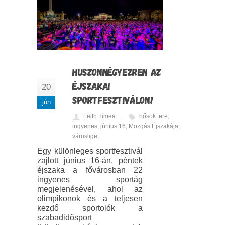
HUSZONNÉGYEZREN AZ
ÉJSZAKAI
20
SPORTFESZTIVÁLON!
jún
Feith Tímea
hősök tere
,
ingyenes
,
június 16
,
Mozgás Éjszakája
,
városliget
Egy különleges sportfesztivál
zajlott június 16-án, péntek
éjszaka a fővárosban 22
ingyenes sportág
megjelenésével, ahol az
olimpikonok és a teljesen
kezdő sportolók a
szabadidősport