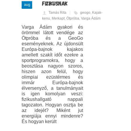
FIZIKUSNAK
aug
Tamás Rita
geogo
,
Kajak-
kenu
,
Merkapt
,
Ötpróba
,
Varga Ádám
Varga Ádám gyakori és
örömmel látott vendége az
Ötpróba és a GeoGo
eseményeknek. Az újdonsült
Európa-bajnok kajakos
amellett szakít időt ezekre a
sportprogramokra, hogy a
beosztása nagyon szoros,
hiszen azon felül, hogy
olimpiai ezüstérmes és
immár Európa-bajnok
élversenyző, a tanulmányait
is igen komolyan veszi:
fizikushallgató nappali
tagozaton. Hogyan osztja be
az idejét? Miként jut
energiája ennyi mindenre?
És hogyan került