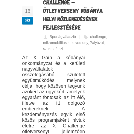
CHALLENGE –
ÖTLETVERSENY KŐBÁNYA
18
HELYI KÖZLEKEDÉSÉNEK
okt
FEJLESZTÉSÉRE
Sportágválasztó
challenge
,
mikromobilitas
,
otletverseny
,
Pályázat
,
szakmafeszt
Az X Gain a kőbányai
önkormányzat és a kerületi
nagyvállalatok
összefogásából született
együttműködés, melynek
célja, hogy közösen tegyünk
azokért az ügyekért, amelyek
egyaránt fontosak az itt élő,
illetve az itt dolgozó
embereknek. A
kezdeményezés egyik első
közös programjaként hívtuk
életre az X Challenge
ötletversenyt jellemzően