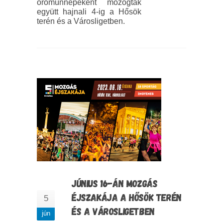
örömünnepeként mozogtak
együtt hajnali 4-ig a Hősök
terén és a Városligetben.
JÚNIUS 16-ÁN MOZGÁS
ÉJSZAKÁJA A HŐSÖK TERÉN
5
ÉS A VÁROSLIGETBEN
jún