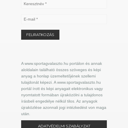
A www.sportagvalaszto.hu portálon és annak
aloldalain található összes szöveges és képi
anyag a honlap üzemeltetőjének szellemi
tulajdonát képezi. A www.sportagvalaszto.hu
portál írott és képi anyagait elektronikus vagy
nyomtatott formában újraközölni a tulajdonos
írásbeli engedélye nélkül tilos. Az anyagok
újraközlése azonnali jogi intézkedést von maga
után.
ADATVÉDELMI SZABÁLYZAT