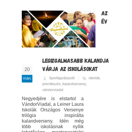
AZ
ÉV
LEGIZGALMASABB KALANDJA
VÁRJA AZ ISKOLÁSOKAT
20
márc
Sportágválasztó
iskolák
,
jelentkezés
,
kalandverseny
,
vándorviadal
Negyedjére is elstartol a
VándorViadal, a Leiner Laura
Iskolák Országos Versenye
trilógia inspirálta
kalandverseny. Idén még
több iskolásnak nyílik