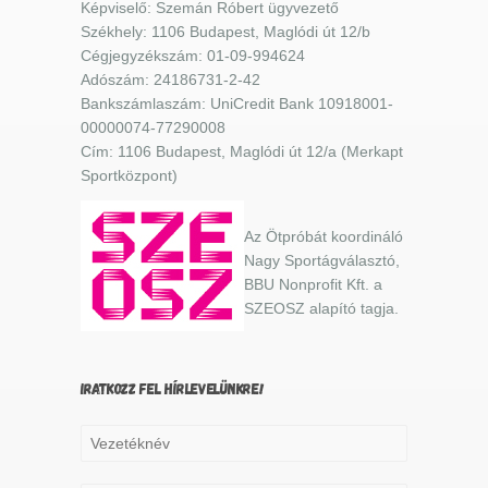
Képviselő: Szemán Róbert ügyvezető
Székhely: 1106 Budapest, Maglódi út 12/b
Cégjegyzékszám: 01-09-994624
Adószám: 24186731-2-42
Bankszámlaszám: UniCredit Bank 10918001-
00000074-77290008
Cím: 1106 Budapest, Maglódi út 12/a (Merkapt
Sportközpont)
Az Ötpróbát koordináló
Nagy Sportágválasztó,
BBU Nonprofit Kft. a
SZEOSZ alapító tagja.
IRATKOZZ FEL HÍRLEVELÜNKRE!