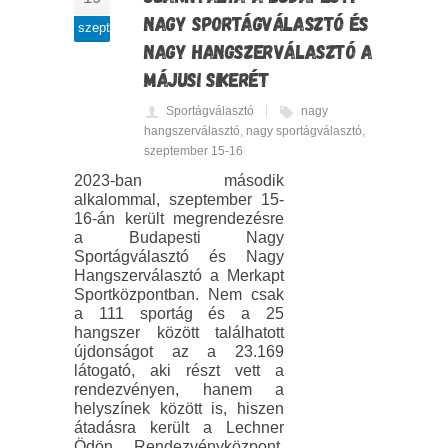
NAGY SPORTÁGVÁLASZTÓ ÉS
szept
NAGY HANGSZERVÁLASZTÓ A
MÁJUSI SIKERÉT
Sportágválasztó
nagy
hangszerválasztó
,
nagy sportágválasztó
,
szeptember 15-16
2023-ban második
alkalommal, szeptember 15-
16-án került megrendezésre
a Budapesti Nagy
Sportágválasztó és Nagy
Hangszerválasztó a Merkapt
Sportközpontban. Nem csak
a 111 sportág és a 25
hangszer között találhatott
újdonságot az a 23.169
látogató, aki részt vett a
rendezvényen, hanem a
helyszínek között is, hiszen
átadásra került a Lechner
Ödön Rendezvényközpont.