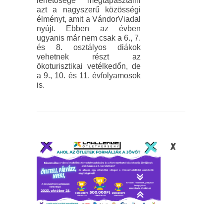
lehetősége megtapasztalni
azt a nagyszerű közösségi
élményt, amit a VándorViadal
nyújt. Ebben az évben
ugyanis már nem csak a 6., 7.
és 8. osztályos diákok
vehetnek részt az
ökoturisztikai vetélkedőn, de
a 9., 10. és 11. évfolyamosok
is.
X