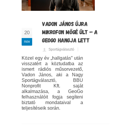
VADON JÁNOS ÚJRA
MIKROFON MÖGÉ ÜLT – A
20
GEOGO HANGJA LETT
nov
Sportágválasztó
Közel egy év „hallgatás” után
visszatért a köztudatba az
ismert rádiós műsorvezető,
Vadon János, aki a Nagy
Sportágválasztó, BBU
Nonprofit Kft. saját
alkalmazása, a GeoGo
felhasználóit fogja segíteni
biztató mondataival a
teljesítéseik során.