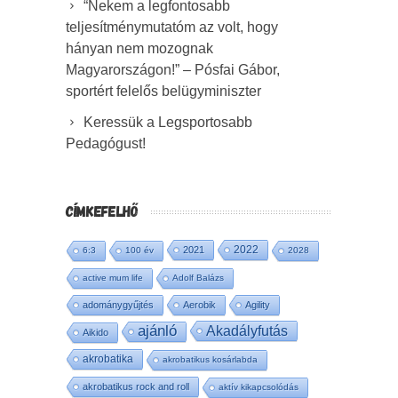
“Nekem a legfontosabb
teljesítménymutatóm az volt, hogy
hányan nem mozognak
Magyarországon!” – Pósfai Gábor,
sportért felelős belügyminiszter
Keressük a Legsportosabb
Pedagógust!
CÍMKEFELHŐ
2022
2021
6:3
100 év
2028
active mum life
Adolf Balázs
adománygyűjtés
Aerobik
Agility
ajánló
Akadályfutás
Aikido
akrobatika
akrobatikus kosárlabda
akrobatikus rock and roll
aktív kikapcsolódás