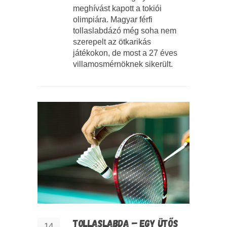
meghívást kapott a tokiói
olimpiára. Magyar férfi
tollaslabdázó még soha nem
szerepelt az ötkarikás
játékokon, de most a 27 éves
villamosmérnöknek sikerült.
TOLLASLABDA – EGY ÜTŐS
14