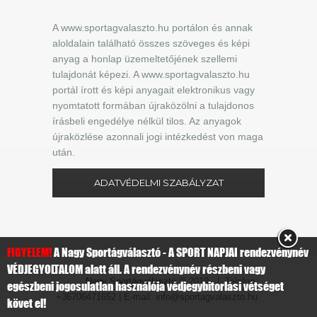
A www.sportagvalaszto.hu portálon és annak
aloldalain található összes szöveges és képi
anyag a honlap üzemeltetőjének szellemi
tulajdonát képezi. A www.sportagvalaszto.hu
portál írott és képi anyagait elektronikus vagy
nyomtatott formában újraközölni a tulajdonos
írásbeli engedélye nélkül tilos. Az anyagok
újraközlése azonnali jogi intézkedést von maga
után.
ADATVÉDELMI SZABÁLYZAT
FIGYELEM!
A Nagy Sportágválasztó - A SPORT NAPJAI rendezvénynév
VÉDJEGYOLTALOM alatt áll. A rendezvénynév részbeni vagy
Nagy Sportágválasztó
© 2019 | Telefon:
egészbeni jogosulatlan használója védjegybitorlási vétséget
+36706471652 | E-mail: info@sportagvalaszto.hu
követ el!