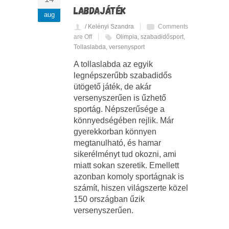
LABDAJÁTÉK
aug
/ Kelényi Szandra
Comments
are Off
Olimpia
,
szabadidősport
,
Tollaslabda
,
versenysport
A tollaslabda az egyik
legnépszerűbb szabadidős
ütögető játék, de akár
versenyszerűen is űzhető
sportág. Népszerűsége a
könnyedségében rejlik. Már
gyerekkorban könnyen
megtanulható, és hamar
sikerélményt tud okozni, ami
miatt sokan szeretik. Emellett
azonban komoly sportágnak is
számít, hiszen világszerte közel
150 országban űzik
versenyszerűen.