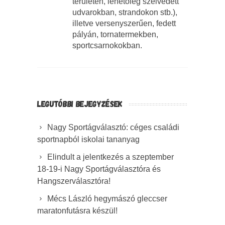
területen, lehetőleg szélvédett
udvarokban, strandokon stb.),
illetve versenyszerűen, fedett
pályán, tornatermekben,
sportcsarnokokban.
LEGUTÓBBI BEJEGYZÉSEK
Nagy Sportágválasztó: céges családi
sportnapból iskolai tananyag
Elindult a jelentkezés a szeptember
18-19-i Nagy Sportágválasztóra és
Hangszerválasztóra!
Mécs László hegymászó gleccser
maratonfutásra készül!