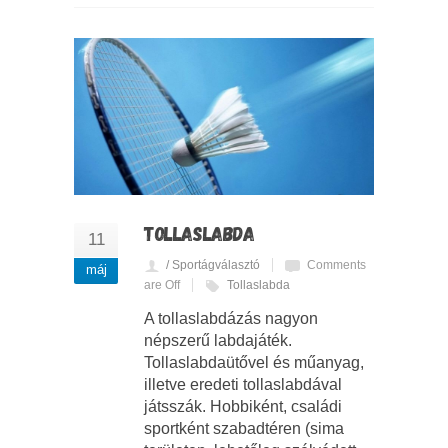
TOLLASLABDA
11
/ Sportágválasztó
Comments
máj
are Off
Tollaslabda
A tollaslabdázás nagyon
népszerű labdajáték.
Tollaslabdaütővel és műanyag,
illetve eredeti tollaslabdával
játsszák. Hobbiként, családi
sportként szabadtéren (sima