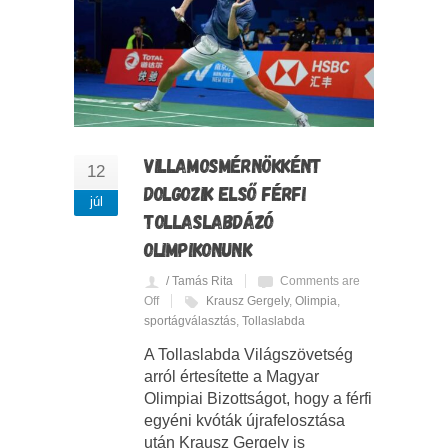
VILLAMOSMÉRNÖKKÉNT
12
DOLGOZIK ELSŐ FÉRFI
júl
TOLLASLABDÁZÓ
OLIMPIKONUNK
/ Tamás Rita
Comments are
Off
Krausz Gergely
,
Olimpia
,
sportágválasztás
,
Tollaslabda
A Tollaslabda Világszövetség
arról értesítette a Magyar
Olimpiai Bizottságot, hogy a férfi
egyéni kvóták újrafelosztása
után Krausz Gergely is