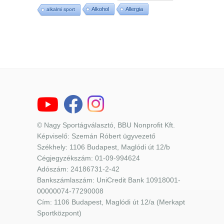
Alkohol
Allergia
alkalmi sport
© Nagy Sportágválasztó, BBU Nonprofit Kft.
Képviselő: Szemán Róbert ügyvezető
Székhely: 1106 Budapest, Maglódi út 12/b
Cégjegyzékszám: 01-09-994624
Adószám: 24186731-2-42
Bankszámlaszám: UniCredit Bank 10918001-
00000074-77290008
Cím: 1106 Budapest, Maglódi út 12/a (Merkapt
Sportközpont)