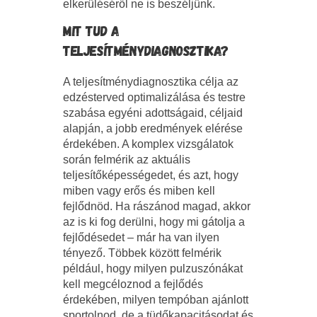
elkerüléséről ne is beszéljünk.
MIT TUD A
TELJESÍTMÉNYDIAGNOSZTIKA?
A teljesítménydiagnosztika célja az
edzésterved optimalizálása és testre
szabása egyéni adottságaid, céljaid
alapján, a jobb eredmények elérése
érdekében. A komplex vizsgálatok
során felmérik az aktuális
teljesítőképességedet, és azt, hogy
miben vagy erős és miben kell
fejlődnöd. Ha rászánod magad, akkor
az is ki fog derülni, hogy mi gátolja a
fejlődésedet – már ha van ilyen
tényező. Többek között felmérik
például, hogy milyen pulzuszónákat
kell megcéloznod a fejlődés
érdekében, milyen tempóban ajánlott
sportolnod, de a tüdőkapacitásodat és