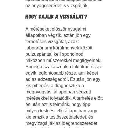
az anyagcserédet is vizsgálják.
HOGY ZAJLIK A VIZSGÁLAT?
A méréseket először nyugalmi
állapotban végzik, aztán jön egy
terheléses vizsgálat, azaz:
laboratóriumi körülmények között,
pulzuspánttal kell sportolnod,
miközben műszerekkel megfigyelnek.
Ennek a szakasznak a laktátmérés az
egyik legfontosabb része, ami képet
ad az edzettségedről. Ezután jön egy
kis pihenés: a diagnosztika a
megnyugvási állapotban végzett
mérésekkel folytatódik. A terhelés előtt
és után azt is felmérik, hogy épp
milyen testi és lelki állapotban vagy:
kielemzik a testösszetételedet, és
megvizsgálják az idegrendszeredet