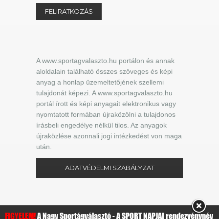
A www.sportagvalaszto.hu portálon és annak
aloldalain található összes szöveges és képi
anyag a honlap üzemeltetőjének szellemi
tulajdonát képezi. A www.sportagvalaszto.hu
portál írott és képi anyagait elektronikus vagy
nyomtatott formában újraközölni a tulajdonos
írásbeli engedélye nélkül tilos. Az anyagok
újraközlése azonnali jogi intézkedést von maga
után.
ADATVÉDELMI SZABÁLYZAT
FIGYELEM!
A Nagy Sportágválasztó - A SPORT NAPJAI rendezvénynév