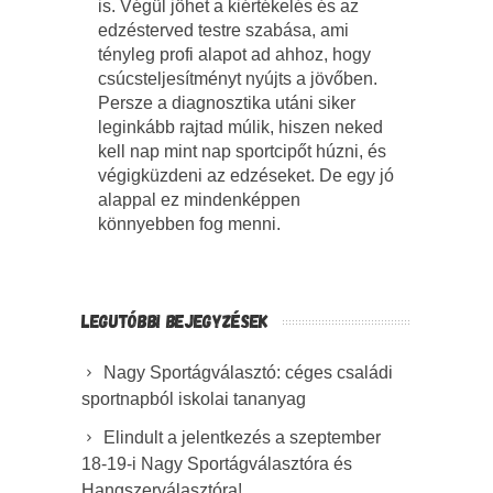
is. Végül jöhet a kiértékelés és az
edzésterved testre szabása, ami
tényleg profi alapot ad ahhoz, hogy
csúcsteljesítményt nyújts a jövőben.
Persze a diagnosztika utáni siker
leginkább rajtad múlik, hiszen neked
kell nap mint nap sportcipőt húzni, és
végigküzdeni az edzéseket. De egy jó
alappal ez mindenképpen
könnyebben fog menni.
LEGUTÓBBI BEJEGYZÉSEK
Nagy Sportágválasztó: céges családi
sportnapból iskolai tananyag
Elindult a jelentkezés a szeptember
18-19-i Nagy Sportágválasztóra és
Hangszerválasztóra!