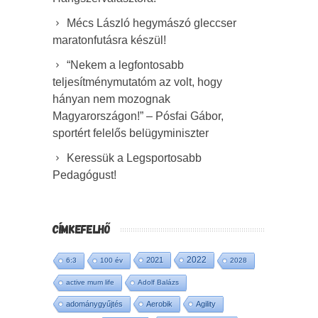
Mécs László hegymászó gleccser
maratonfutásra készül!
“Nekem a legfontosabb
teljesítménymutatóm az volt, hogy
hányan nem mozognak
Magyarországon!” – Pósfai Gábor,
sportért felelős belügyminiszter
Keressük a Legsportosabb
Pedagógust!
CÍMKEFELHŐ
2022
2021
6:3
100 év
2028
active mum life
Adolf Balázs
adománygyűjtés
Aerobik
Agility