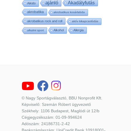
ajánló
Akadályfutás
Aikido
akrobatika
akrobatikus kosárlabda
akrobatikus rock and roll
aktív kikapcsolódás
Alkohol
Allergia
alkalmi sport
© Nagy Sportágválasztó, BBU Nonprofit Kft.
Képviselő: Szemán Róbert ügyvezető
Székhely: 1106 Budapest, Maglódi út 12/b
Cégjegyzékszám: 01-09-994624
Adószám: 24186731-2-42
Bankszámlaszám: UniCredit Bank 10918001-