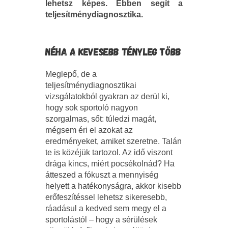
lehetsz képes. Ebben segít a
teljesítménydiagnosztika.
NÉHA A KEVESEBB TÉNYLEG TÖBB
Meglepő, de a
teljesítménydiagnosztikai
vizsgálatokból gyakran az derül ki,
hogy sok sportoló nagyon
szorgalmas, sőt: túledzi magát,
mégsem éri el azokat az
eredményeket, amiket szeretne. Talán
te is közéjük tartozol. Az idő viszont
drága kincs, miért pocsékolnád? Ha
átteszed a fókuszt a mennyiség
helyett a hatékonyságra, akkor kisebb
erőfeszítéssel lehetsz sikeresebb,
ráadásul a kedved sem megy el a
sportolástól – hogy a sérülések