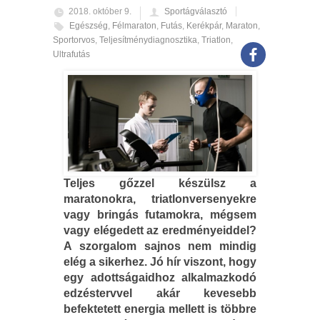
2018. október 9.
Sportágválasztó
Egészség
,
Félmaraton
,
Futás
,
Kerékpár
,
Maraton
,
Sportorvos
,
Teljesítménydiagnosztika
,
Triatlon
,
Ultrafutás
Teljes gőzzel készülsz a
maratonokra, triatlonversenyekre
vagy bringás futamokra, mégsem
vagy elégedett az eredményeiddel?
A szorgalom sajnos nem mindig
elég a sikerhez. Jó hír viszont, hogy
egy adottságaidhoz alkalmazkodó
edzéstervvel akár kevesebb
befektetett energia mellett is többre