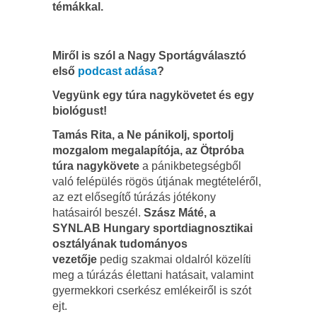
témákkal.
Miről is szól a Nagy Sportágválasztó
első
podcast adása
?
Vegyünk egy túra nagykövetet és egy
biológust!
Tamás Rita, a Ne pánikolj, sportolj
mozgalom megalapítója, az Ötpróba
túra nagykövete
a pánikbetegségből
való felépülés rögös útjának megtételéről,
az ezt elősegítő túrázás jótékony
hatásairól beszél.
Szász Máté, a
SYNLAB Hungary sportdiagnosztikai
osztályának tudományos
vezetője
pedig szakmai oldalról közelíti
meg a túrázás élettani hatásait, valamint
gyermekkori cserkész emlékeiről is szót
ejt.