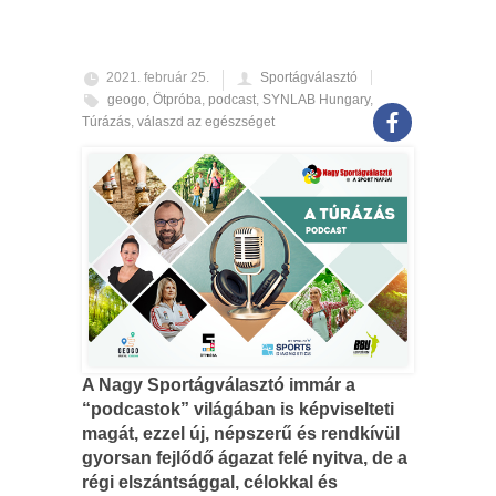
2021. február 25.
Sportágválasztó
geogo
,
Ötpróba
,
podcast
,
SYNLAB Hungary
,
Túrázás
,
válaszd az egészséget
A Nagy Sportágválasztó immár a
“podcastok” világában is képviselteti
magát, ezzel új, népszerű és rendkívül
gyorsan fejlődő ágazat felé nyitva, de a
régi elszántsággal, célokkal és