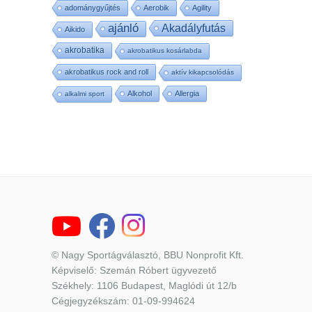
adománygyűjtés
Aerobik
Agility
ajánló
Akadályfutás
Aikido
akrobatika
akrobatikus kosárlabda
akrobatikus rock and roll
aktív kikapcsolódás
Alkohol
Allergia
alkalmi sport
© Nagy Sportágválasztó, BBU Nonprofit Kft.
Képviselő: Szemán Róbert ügyvezető
Székhely: 1106 Budapest, Maglódi út 12/b
Cégjegyzékszám: 01-09-994624