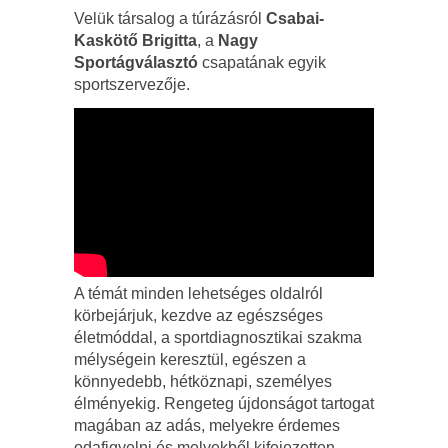
Velük társalog a túrázásról
Csabai-
Kaskötő Brigitta
, a
Nagy
Sportágválasztó
csapatának egyik
sportszervezője.
A témát minden lehetséges oldalról
körbejárjuk, kezdve az egészséges
életmóddal, a sportdiagnosztikai szakma
mélységein keresztül, egészen a
könnyedebb, hétköznapi, személyes
élményekig. Rengeteg újdonságot tartogat
magában az adás, melyekre érdemes
odafigyelni és melyekből kifejezetten