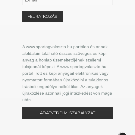
A www.sportagvalaszto.hu portálon és annak
aloldalain található összes szöveges és képi
anyag a honlap üzemeltetőjének szellemi
tulajdonát képezi. A www.sportagvalaszto.hu
portál írott és képi anyagait elektronikus vagy
nyomtatott formában újraközölni a tulajdonos
írásbeli engedélye nélkül tilos. Az anyagok
újraközlése azonnali jogi intézkedést von maga
után.
ADATVÉDELMI SZABÁLYZAT