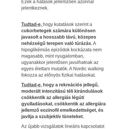
Ezek a hatások jellemzően azonnal
jelentkeznek.
Tudtad-e,
hogy kutatások szerint a
cukorbetegek számára különösen
javasolt a hosszabb távú, közepes
nehézségű terepen való túrázás.
A
hipoglikémiás epizódok kockázata nem
magasabb, mint nyugalomban,
ugyanakkor jelentősen javulhatnak az
egyes élettani mutatók. A Nordic walking
fokozza az előnyös fizikai hatásokat.
Tudtad-e
, hogy a rekreációs jellegű,
moderált intenzitású téli kirándulások
csökkentik az allergiás légúti
gyulladásokat, csökkentik az allergiára
jellemző eozinofil emelkedettséget, és
javítja a szubjektív tüneteket.
Az újabb vizsgálatok lineáris kapcsolatot