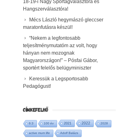
18-19-i Nagy Sportágválasztóra és
Hangszerválasztóra!
Mécs László hegymászó gleccser
maratonfutásra készül!
“Nekem a legfontosabb
teljesítménymutatóm az volt, hogy
hányan nem mozognak
Magyarországon!” – Pósfai Gábor,
sportért felelős belügyminiszter
Keressük a Legsportosabb
Pedagógust!
CÍMKEFELHŐ
2022
2021
6:3
100 év
2028
active mum life
Adolf Balázs