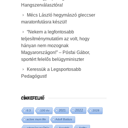
Hangszerválasztóra!
Mécs László hegymászó gleccser
maratonfutásra készül!
“Nekem a legfontosabb
teljesítménymutatóm az volt, hogy
hányan nem mozognak
Magyarországon!” – Pósfai Gábor,
sportért felelős belügyminiszter
Keressük a Legsportosabb
Pedagógust!
CÍMKEFELHŐ
2022
2021
6:3
100 év
2028
active mum life
Adolf Balázs
adománygyűjtés
Aerobik
Agility