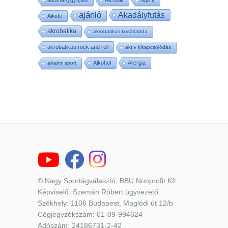
ajánló
Akadályfutás
Aikido
akrobatika
akrobatikus kosárlabda
akrobatikus rock and roll
aktív kikapcsolódás
Alkohol
Allergia
alkalmi sport
© Nagy Sportágválasztó, BBU Nonprofit Kft.
Képviselő: Szemán Róbert ügyvezető
Székhely: 1106 Budapest, Maglódi út 12/b
Cégjegyzékszám: 01-09-994624
Adószám: 24186731-2-42