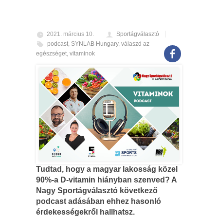
2021. március 10.
Sportágválasztó
podcast
,
SYNLAB Hungary
,
válaszd az
egészséget
,
vitaminok
Tudtad, hogy a magyar lakosság közel
90%-a D-vitamin hiányban szenved? A
Nagy Sportágválasztó következő
podcast adásában ehhez hasonló
érdekességekről hallhatsz.