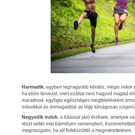
Harmadik
, egyben legnagyobb kérdés, mégis mikor jö
ha előre tervezel, mert ezáltal nem hagyod magad ell
maradnod, egyfajta egészséges megfelelésként önmag
másokkal és önmagaddal se légy túlságosan szigorú
Negyedik indok
, a futással járó érzések, amelyek 
részt vettél már bármilyen versenyben, észrevehetted
megmozgatni, ha jól felkészültél a megmérettetésre.