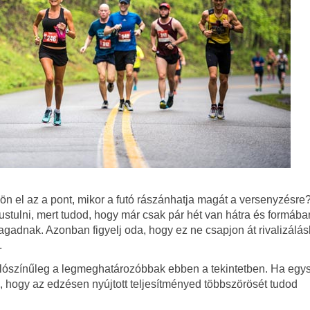
n el az a pont, mikor a futó rászánhatja magát a versenyzésre? 
ustulni, mert tudod, hogy már csak pár hét van hátra és formában
adnak. Azonban figyelj oda, hogy ez ne csapjon át rivalizálá
.
valószínűleg a legmeghatározóbbak ebben a tekintetben. Ha egys
, hogy az edzésen nyújtott teljesítményed többszörösét tudod