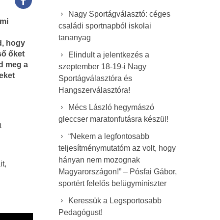
Nagy Sportágválasztó: céges
ami
családi sportnapból iskolai
tananyag
d, hogy
ső őket
Elindult a jelentkezés a
ad meg a
szeptember 18-19-i Nagy
eket
Sportágválasztóra és
Hangszerválasztóra!
Mécs László hegymászó
gleccser maratonfutásra készül!
t
“Nekem a legfontosabb
teljesítménymutatóm az volt, hogy
hányan nem mozognak
t,
Magyarországon!” – Pósfai Gábor,
sportért felelős belügyminiszter
Keressük a Legsportosabb
Pedagógust!