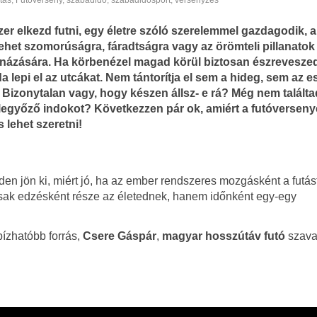
tás
,
Futóverseny
,
szabadidő
,
szabadidősport
,
versenyzés
er elkezd futni, egy életre szóló szerelemmel gazdagodik, 
lehet szomorúságra, fáradtságra vagy az örömteli pillanatok
ázására. Ha körbenézel magad körül biztosan észrevesze
a lepi el az utcákat. Nem tántorítja el sem a hideg, sem az e
.
Bizonytalan vagy, hogy készen állsz- e rá? Még nem talált
legyőző indokot? Következzen pár ok, amiért a futóverseny
 lehet szeretni!
eden jön ki, miért jó, ha az ember rendszeres mozgásként a futás
mcsak edzésként része az életednek, hanem időnként egy-egy
ízhatóbb forrás,
Csere Gáspár
,
magyar hosszútáv futó
szavai