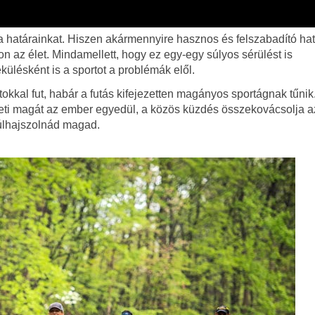
 a határainkat. Hiszen akármennyire hasznos és felszabadító ha
n az élet. Mindamellett, hogy ez egy-egy súlyos sérülést is
lésként is a sportot a problémák elől.
okkal fut, habár a futás kifejezetten magányos sportágnak tűnik
zheti magát az ember egyedül, a közös küzdés összekovácsolja a
túlhajszolnád magad.