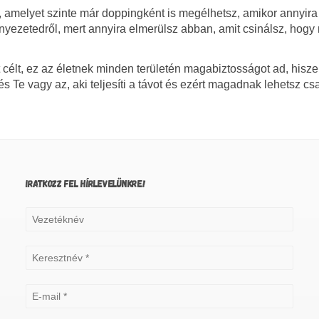
, amelyet szinte már doppingként is megélhetsz, amikor annyira
rnyezetedről, mert annyira elmerülsz abban, amit csinálsz, hog
 célt, ez az életnek minden területén magabiztosságot ad, hisz
 és Te vagy az, aki teljesíti a távot és ezért magadnak lehetsz cs
IRATKOZZ FEL HÍRLEVELÜNKRE!