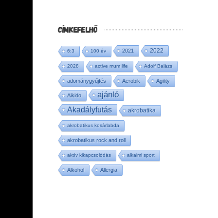
CÍMKEFELHŐ
2022
2021
6:3
100 év
2028
active mum life
Adolf Balázs
adománygyűjtés
Aerobik
Agility
ajánló
Aikido
Akadályfutás
akrobatika
akrobatikus kosárlabda
akrobatikus rock and roll
aktív kikapcsolódás
alkalmi sport
Alkohol
Allergia