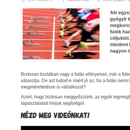
2020. február 27.
Malinkó Luca
Csere Gáspár
,
Fu
Aki egysz
gyógyír 
megkoron
futók had
céljuktól
mindent 
nagyon is
Biztosan tisztában vagy a futás előnyeivel, már a fül
választja. De azt tudod-e miért jó az, ha a futás ne
megmérettetésre is vállalkozol?
Azért, hogy biztosan meggyőzzünk, az egyik legmegb
tapasztalatait hívjuk segítségül.
NÉZD MEG VIDEÓNKAT!