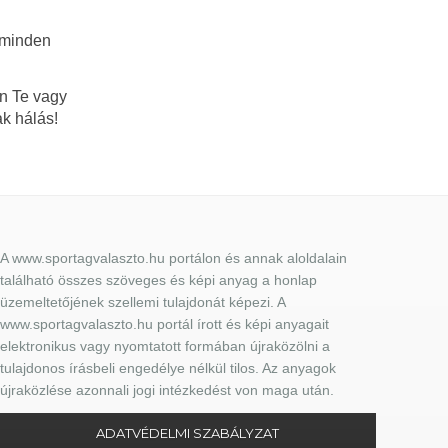
y minden
en Te vagy
ak hálás!
A www.sportagvalaszto.hu portálon és annak aloldalain
található összes szöveges és képi anyag a honlap
üzemeltetőjének szellemi tulajdonát képezi. A
www.sportagvalaszto.hu portál írott és képi anyagait
elektronikus vagy nyomtatott formában újraközölni a
tulajdonos írásbeli engedélye nélkül tilos. Az anyagok
újraközlése azonnali jogi intézkedést von maga után.
ADATVÉDELMI SZABÁLYZAT