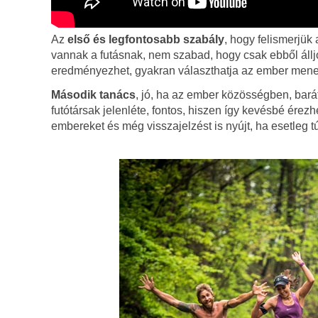
Az
első és legfontosabb szabály
, hogy felismerjük
vannak a futásnak, nem szabad, hogy csak ebből álljo
eredményezhet, gyakran választhatja az ember menekü
Második tanács
, jó, ha az ember közösségben, barát
futótársak jelenléte, fontos, hiszen így kevésbé ére
embereket és még visszajelzést is nyújt, ha esetleg 