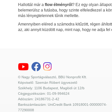
Hallottál már a
flow élményről
? Ez egy olyan állapot
belemerülsz a futásba, hogy szinte elfeledkezel a kö
más lényegtelennek tűnik mellette.
Amennyiben eléred a számodra kitűzött, régen áhított
az, aki annyit küzdött nap, mint nap, hogy ne adja fel
© Nagy Sportágválasztó, BBU Nonprofit Kft.
Képviselő: Szemán Róbert ügyvezető
Székhely: 1106 Budapest, Maglódi út 12/b
Cégjegyzékszám: 01-09-994624
Adószám: 24186731-2-42
Bankszámlaszám: UniCredit Bank 10918001-00000074-
77290008