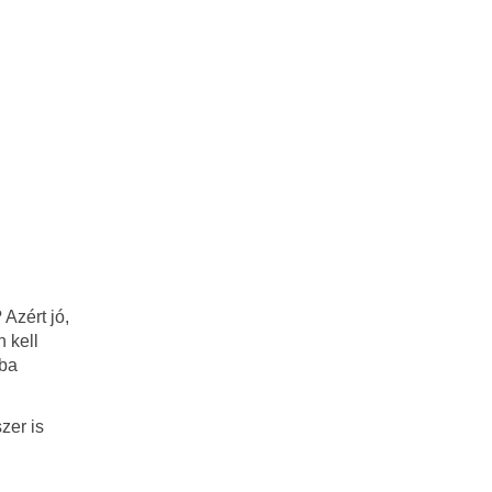
Azért jó,
 kell
sba
zer is