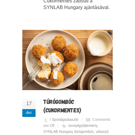
Cukormentes zabsüti a
SYNLAB Hungary ajánlásával.
TÚRÓGOMBÓC
17
(CUKORMENTES)
dec
/ Sportágválasztó
Comments
are Off
receptgyűjtemény
,
SYNLAB Hungary
,
túrógombóc
,
válaszd