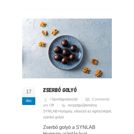
ZSERBÓ GOLYÓ
17
/ Sportágválasztó
Comments
dec
are Off
receptgyűjtemény
,
SYNLAB Hungary
,
válaszd az egészséget
,
zserbó golyó
Zserbó golyó a SYNLAB
Hungary ajánlásával.