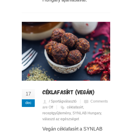
CÉKLAFASÍRT (VEGÁN)
17
/ Sportágválasztó
Comments
dec
are Off
céklafasírt
,
receptgyűjtemény
,
SYNLAB Hungary
,
válaszd az egészséget
Vegán céklafasírt a SYNLAB