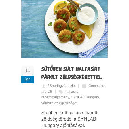
SÜTŐBEN SÜLT HALFASÍRT
11
PÁROLT ZÖLDSÉGKÖRETTEL
jan
/ Sportágválasztó
Comments
are Off
halfasírt
,
receptgyűjtemény
,
SYNLAB Hungary
,
válaszd az egészséget
Sütőben sült halfasírt párolt
zöldségkörettel a SYNLAB
Hungary ajánlásával.