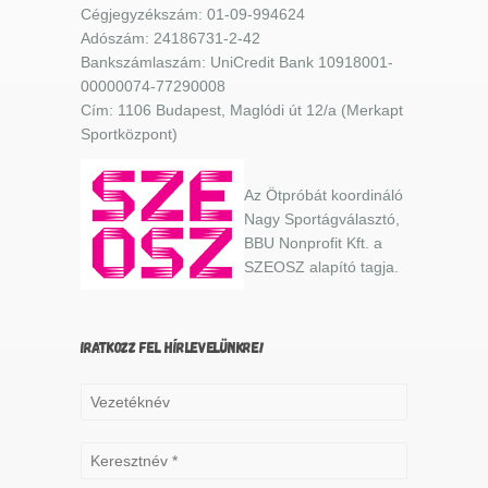
Cégjegyzékszám: 01-09-994624
Adószám: 24186731-2-42
Bankszámlaszám: UniCredit Bank 10918001-
00000074-77290008
Cím: 1106 Budapest, Maglódi út 12/a (Merkapt
Sportközpont)
Az Ötpróbát koordináló
Nagy Sportágválasztó,
BBU Nonprofit Kft. a
SZEOSZ alapító tagja.
IRATKOZZ FEL HÍRLEVELÜNKRE!