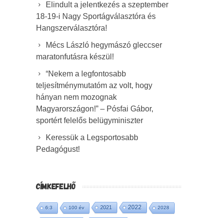
Elindult a jelentkezés a szeptember
18-19-i Nagy Sportágválasztóra és
Hangszerválasztóra!
Mécs László hegymászó gleccser
maratonfutásra készül!
“Nekem a legfontosabb
teljesítménymutatóm az volt, hogy
hányan nem mozognak
Magyarországon!” – Pósfai Gábor,
sportért felelős belügyminiszter
Keressük a Legsportosabb
Pedagógust!
CÍMKEFELHŐ
2022
2021
6:3
100 év
2028