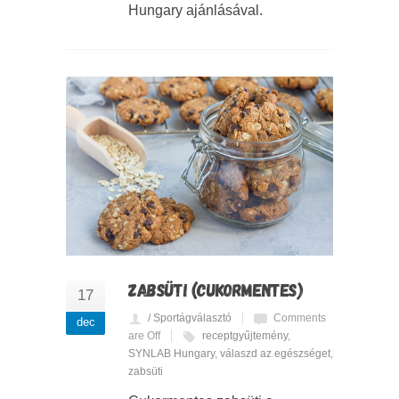
Hungary ajánlásával.
ZABSÜTI (CUKORMENTES)
17
/ Sportágválasztó
Comments
dec
are Off
receptgyűjtemény
,
SYNLAB Hungary
,
válaszd az egészséget
,
zabsüti