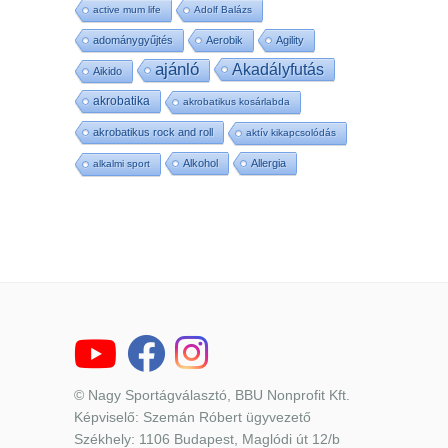
active mum life
Adolf Balázs
adománygyűjtés
Aerobik
Agility
ajánló
Akadályfutás
Aikido
akrobatika
akrobatikus kosárlabda
akrobatikus rock and roll
aktív kikapcsolódás
Alkohol
Allergia
alkalmi sport
© Nagy Sportágválasztó, BBU Nonprofit Kft.
Képviselő: Szemán Róbert ügyvezető
Székhely: 1106 Budapest, Maglódi út 12/b