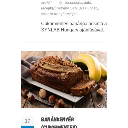
are Off
banánpalacsinta
,
receptgyűjtemény
,
SYNLAB Hungary
,
válaszd az egészséget
Cukormentes banánpalacsinta a
SYNLAB Hungary ajánlásával.
BANÁNKENYÉR
17
(CUKORMENTES)