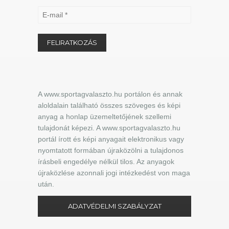
A www.sportagvalaszto.hu portálon és annak
aloldalain található összes szöveges és képi
anyag a honlap üzemeltetőjének szellemi
tulajdonát képezi. A www.sportagvalaszto.hu
portál írott és képi anyagait elektronikus vagy
nyomtatott formában újraközölni a tulajdonos
írásbeli engedélye nélkül tilos. Az anyagok
újraközlése azonnali jogi intézkedést von maga
után.
ADATVÉDELMI SZABÁLYZAT