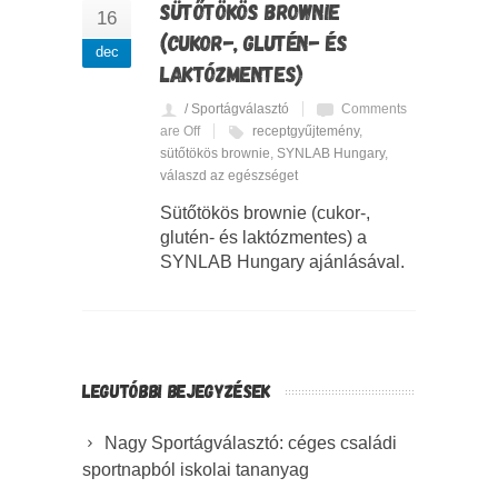
SÜTŐTÖKÖS BROWNIE
16
(CUKOR-, GLUTÉN- ÉS
dec
LAKTÓZMENTES)
/ Sportágválasztó
Comments
are Off
receptgyűjtemény
,
sütőtökös brownie
,
SYNLAB Hungary
,
válaszd az egészséget
Sütőtökös brownie (cukor-,
glutén- és laktózmentes) a
SYNLAB Hungary ajánlásával.
LEGUTÓBBI BEJEGYZÉSEK
Nagy Sportágválasztó: céges családi
sportnapból iskolai tananyag