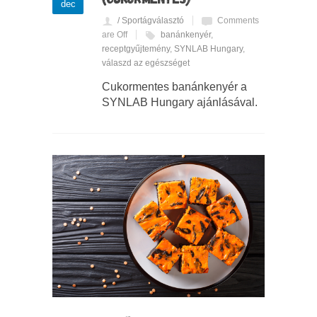
dec
/ Sportágválasztó
Comments
are Off
banánkenyér
,
receptgyűjtemény
,
SYNLAB Hungary
,
válaszd az egészséget
Cukormentes banánkenyér a
SYNLAB Hungary ajánlásával.