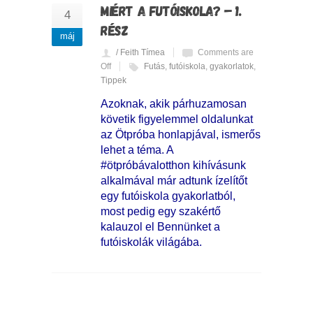
MIÉRT A FUTÓISKOLA? – 1.
4
RÉSZ
máj
/ Feith Tímea
Comments are
Off
Futás
,
futóiskola
,
gyakorlatok
,
Tippek
Azoknak, akik párhuzamosan
követik figyelemmel oldalunkat
az Ötpróba honlapjával, ismerős
lehet a téma. A
#ötpróbávalotthon kihívásunk
alkalmával már adtunk ízelítőt
egy futóiskola gyakorlatból,
most pedig egy szakértő
kalauzol el Bennünket a
futóiskolák világába.