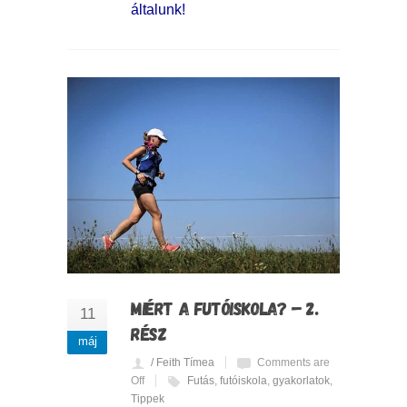
általunk!
MIÉRT A FUTÓISKOLA? – 2.
11
RÉSZ
máj
/ Feith Tímea
Comments are
Off
Futás
,
futóiskola
,
gyakorlatok
,
Tippek