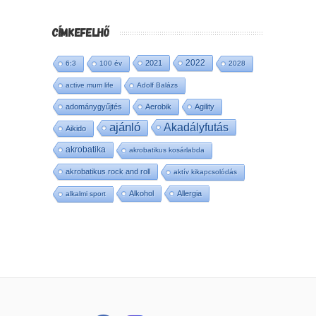
CÍMKEFELHŐ
2022
2021
6:3
100 év
2028
active mum life
Adolf Balázs
adománygyűjtés
Aerobik
Agility
ajánló
Akadályfutás
Aikido
akrobatika
akrobatikus kosárlabda
akrobatikus rock and roll
aktív kikapcsolódás
Alkohol
Allergia
alkalmi sport