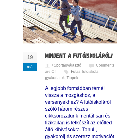
MINDENT A FUTÓISKOLÁRÓL!
19
/ Sportágválasztó
Comments
máj
are Off
Futás
,
futóiskola
,
gyakorlatok
,
Tippek
A legjobb formádban térnél
vissza a mozgáshoz, a
versenyekhez? A futóiskoláról
szóló három részes
cikksorozatunk mentálisan és
fizikailag is felkészít az előtted
álló kihívásokra. Tanulj,
gyakorolj és szerezz motivációt