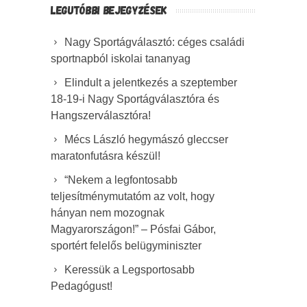
LEGUTÓBBI BEJEGYZÉSEK
Nagy Sportágválasztó: céges családi
sportnapból iskolai tananyag
Elindult a jelentkezés a szeptember
18-19-i Nagy Sportágválasztóra és
Hangszerválasztóra!
Mécs László hegymászó gleccser
maratonfutásra készül!
“Nekem a legfontosabb
teljesítménymutatóm az volt, hogy
hányan nem mozognak
Magyarországon!” – Pósfai Gábor,
sportért felelős belügyminiszter
Keressük a Legsportosabb
Pedagógust!