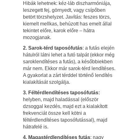
Hibák lehetnek: kéz-láb diszharmóniája,
leszegett fej, görnyedt, vagy csípőben
betört törzshelyzet. Javítás: feszes törzs,
kiemelt mellkas, behúzott has emelt állal
tekintet előre, karok előre – hátra
mozogjanak.
2. Sarok-térd taposófutás
: a futás elején
hátulról látni lehet a futó talpát (ekkor még
saroklendítéses a futás), a későbbiekben
már nem. Ekkor már sarok-térd lendítéses.
A gyakorlat a zárt térddel történő lendítés
kialakítását szolgálja.
3. Féltérdlendítéses taposófutás:
helyben, majd haladással (először
dzsoggal kezdés, majd ezt a kialakított
frekvenciát össze kell kötni a
féltérdlendítéses taposófutással), majd
hátrafelé is.
4. Magastérdlendítéses futás
: nagy