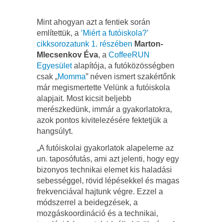
Mint ahogyan azt a fentiek során
említettük, a
’Miért a futóiskola?’
cikksorozatunk 1. részében
Marton-
Mlecsenkov Éva
, a
CoffeeRUN
Egyesület
alapítója, a futóközösségben
csak „
Momma
” néven ismert szakértőnk
már megismertette Velünk a futóiskola
alapjait. Most kicsit beljebb
merészkedünk, immár a gyakorlatokra,
azok pontos kivitelezésére fektetjük a
hangsúlyt.
„A futóiskolai gyakorlatok alapeleme az
un. taposófutás, ami azt jelenti, hogy egy
bizonyos technikai elemet kis haladási
sebességgel, rövid lépésekkel és magas
frekvenciával hajtunk végre. Ezzel a
módszerrel a beidegzések, a
mozgáskoordináció és a technikai,