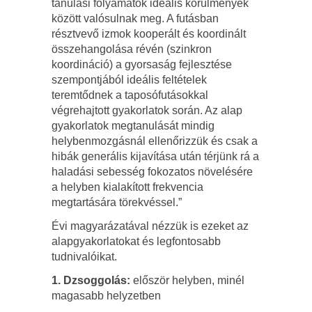
tanulási folyamatok ideális körülmények
között valósulnak meg. A futásban
résztvevő izmok kooperált és koordinált
összehangolása révén (szinkron
koordináció) a gyorsaság fejlesztése
szempontjából ideális feltételek
teremtődnek a taposófutásokkal
végrehajtott gyakorlatok során. Az alap
gyakorlatok megtanulását mindig
helybenmozgásnál ellenőrizzük és csak a
hibák generális kijavítása után térjünk rá a
haladási sebesség fokozatos növelésére
a helyben kialakított frekvencia
megtartására törekvéssel.”
Évi magyarázatával nézzük is ezeket az
alapgyakorlatokat és legfontosabb
tudnivalóikat.
1. Dzsoggolás:
először helyben, minél
magasabb helyzetben