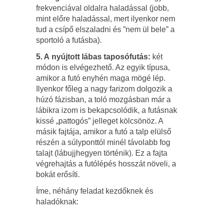
frekvenciával oldalra haladással (jobb,
mint előre haladással, mert ilyenkor nem
tud a csípő elszaladni és ”nem ül bele” a
sportoló a futásba).
5. A
nyújtott lábas taposófutás:
két
módon is elvégezhető. Az egyik típusa,
amikor a futó enyhén maga mögé lép.
Ilyenkor főleg a nagy farizom dolgozik a
húzó fázisban, a toló mozgásban már a
lábikra izom is bekapcsolódik, a futásnak
kissé „pattogós” jelleget kölcsönöz. A
másik fajtája, amikor a futó a talp elülső
részén a súlyponttól minél távolabb fog
talajt (lábujjhegyen történik). Ez a fajta
végrehajtás a futólépés hosszát növeli, a
bokát erősíti.
Íme, néhány feladat kezdőknek és
haladóknak: