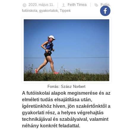
2020. május 11.
Feith Tímea
Futás
,
futóiskola
,
gyakorlatok
,
Tippek
Forrás: Szász Norbert
A futóiskolai alapok megismerése és az
elméleti tudás elsajátítása után,
ígéretünkhöz híven, jön szakértőnktől a
gyakorlati rész, a helyes végrehajtás
technikájával és szabályaival, valamint
néhány konkrét feladattal.