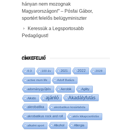
hányan nem mozognak
Magyarországon!” – Pósfai Gábor,
sportért felelős belügyminiszter
Keressük a Legsportosabb
Pedagógust!
CÍMKEFELHŐ
2022
2021
6:3
100 év
2028
active mum life
Adolf Balázs
adománygyűjtés
Aerobik
Agility
ajánló
Akadályfutás
Aikido
akrobatika
akrobatikus kosárlabda
akrobatikus rock and roll
aktív kikapcsolódás
Alkohol
Allergia
alkalmi sport