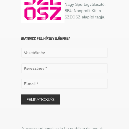
Nagy Sportágválasztó,
BBU Nonprofit Kft. a
SZEOSZ alapító tagja.
IRATKOZZ FEL HÍRLEVELÜNKRE!
A www.sportagvalaszto.hu portálon és annak