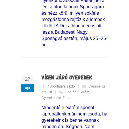
ilyenkor tavasszal! Pattanj fel a
Decathlon fájának Sport-ágára
és nézz körül milyen sokféle
mozgásforma rejtőzik a lombok
között! A Decathlon idén is ott
lesz a Budapesti Nagy
Sportágválasztón, május 25–26-
án.
VÍZEN JÁRÓ GYEREKEK
27
/ Sportágválasztó
Comments
ápr
are Off
Család
,
Extrém
,
Gyerekbarát
,
Zorb
Mindenféle extrém sportot
kipróbáltunk már, nem csoda, ha
gyerekeink is benne vannak
minden őrültségben. Nem