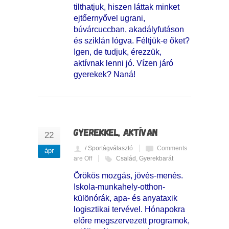
tilthatjuk, hiszen láttak minket
ejtőernyővel ugrani,
búvárcuccban, akadályfutáson
és sziklán lógva. Féltjük-e őket?
Igen, de tudjuk, érezzük,
aktívnak lenni jó. Vízen járó
gyerekek? Naná!
GYEREKKEL, AKTÍVAN
22
/ Sportágválasztó
Comments
ápr
are Off
Család
,
Gyerekbarát
Örökös mozgás, jövés-menés.
Iskola-munkahely-otthon-
különórák, apa- és anyataxik
logisztikai tervével. Hónapokra
előre megszervezett programok,