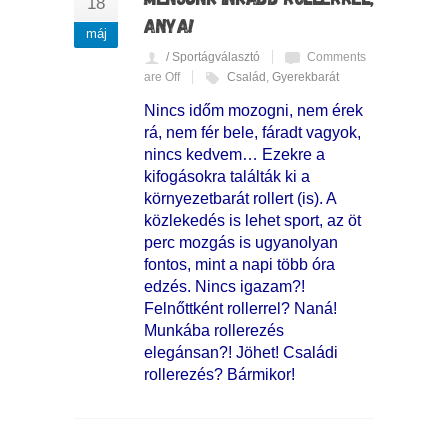
18
ANYA!
máj
/ Sportágválasztó
Comments
are Off
Család
,
Gyerekbarát
Nincs időm mozogni, nem érek
rá, nem fér bele, fáradt vagyok,
nincs kedvem… Ezekre a
kifogásokra találták ki a
környezetbarát rollert (is). A
közlekedés is lehet sport, az öt
perc mozgás is ugyanolyan
fontos, mint a napi több óra
edzés. Nincs igazam?!
Felnőttként rollerrel? Naná!
Munkába rollerezés
elegánsan?! Jöhet! Családi
rollerezés? Bármikor!