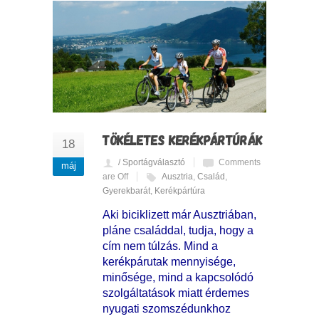
TÖKÉLETES KERÉKPÁRTÚRÁK
18
/ Sportágválasztó
Comments
máj
are Off
Ausztria
,
Család
,
Gyerekbarát
,
Kerékpártúra
Aki biciklizett már Ausztriában,
pláne családdal, tudja, hogy a
cím nem túlzás. Mind a
kerékpárutak mennyisége,
minősége, mind a kapcsolódó
szolgáltatások miatt érdemes
nyugati szomszédunkhoz