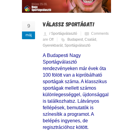
VÁLASSZ SPORTÁGAT!
9
/ Sportágválasztó
Comments
máj
are Off
Budapest
,
Család
,
Gyerekbarát
,
Sportágválasztó
A Budapesti Nagy
Sportágválasztó
rendezvényeken már évek óta
100 fölött van a kipróbálható
sportágak száma. A klasszikus
sportágak mellett számos
különlegességgel, újdonsággal
is találkozhatsz. Látványos
fellépések, bemutatók is
színesítik a programot. A
belépés ingyenes, de
regisztrációhoz kötött.