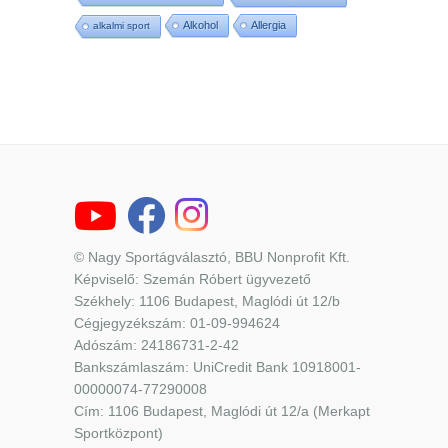
Alkohol
Allergia
alkalmi sport
© Nagy Sportágválasztó, BBU Nonprofit Kft.
Képviselő: Szemán Róbert ügyvezető
Székhely: 1106 Budapest, Maglódi út 12/b
Cégjegyzékszám: 01-09-994624
Adószám: 24186731-2-42
Bankszámlaszám: UniCredit Bank 10918001-
00000074-77290008
Cím: 1106 Budapest, Maglódi út 12/a (Merkapt
Sportközpont)