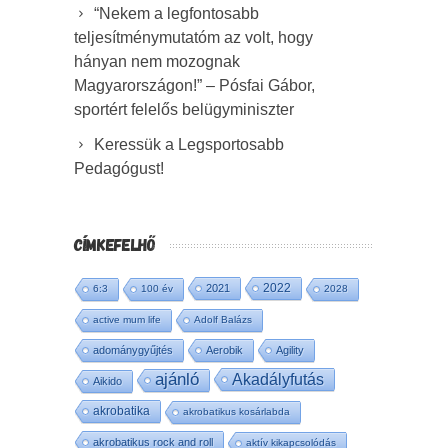
“Nekem a legfontosabb
teljesítménymutatóm az volt, hogy
hányan nem mozognak
Magyarországon!” – Pósfai Gábor,
sportért felelős belügyminiszter
Keressük a Legsportosabb
Pedagógust!
CÍMKEFELHŐ
2022
2021
6:3
100 év
2028
active mum life
Adolf Balázs
adománygyűjtés
Aerobik
Agility
ajánló
Akadályfutás
Aikido
akrobatika
akrobatikus kosárlabda
akrobatikus rock and roll
aktív kikapcsolódás