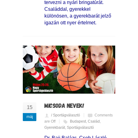
tervezni a nyári bringatúrát.
Családdal, gyerekkel
különösen, a gyerekbarát jelző
igazán ott nyer értelmet.
MICSODA NEVEK!
15
/ Sportágválasztó
Comments
máj
are Off
Budapest
,
Család
,
Gyerekbarát
,
Sportágválasztó
Dr. Baji Balázs, Cseh László,