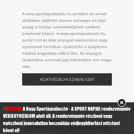
A www.sportagvalaszto.hu portálon és annak
aloldalain található összes szöveges és képi
anyag a honlap üzemeltetőjének szellemi
tulajdonát képezi. A www.sportagvalaszto.hu
portál írott és képi anyagait elektronikus vagy
nyomtatott formában újraközölni a tulajdonos
írásbeli engedélye nélkül tilos. Az anyagok
újraközlése azonnali jogi intézkedést von maga
után.
ADATVÉDELMI SZABÁLYZAT
FIGYELEM!
A Nagy Sportágválasztó - A SPORT NAPJAI rendezvénynév
VÉDJEGYOLTALOM alatt áll. A rendezvénynév részbeni vagy
Nagy Sportágválasztó
© 2019 | Telefon:
egészbeni jogosulatlan használója védjegybitorlási vétséget
+36706471652 | E-mail: info@sportagvalaszto.hu
követ el!