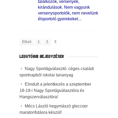
találkozók, versenyek,
kirándulások. Nem vagyunk
versenysportolók, nem nevelünk
élsportoló gyerekeket…
Előző
1
2
3
LEGUTÓBBI BEJEGYZÉSEK
Nagy Sportágválasztó: céges családi
sportnapból iskolai tananyag
Elindult a jelentkezés a szeptember
18-19-i Nagy Sportágválasztóra és
Hangszerválasztóra!
Mécs László hegymászó gleccser
maratonfutásra készül!