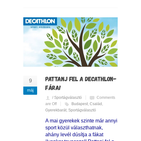
PATTANJ FEL A DECATHLON-
9
FÁRA!
máj
/ Sportágválasztó
Comments
are Off
Budapest
,
Család
,
Gyerekbarát
,
Sportágválasztó
A mai gyerekek szinte már annyi
sport közül választhatnak,
ahány levél dúsítja a fákat