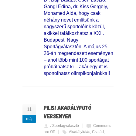
Gangl Edina, dr. Kiss Gergely,
Mohamed Aida, hogy csak
néhány nevet említsünk a
nagyszerű sportolóink közül,
akikkel találkozhatsz a XXII.
Budapesti Nagy
Sportágválasztón. A május 25–
26-án megrendezett eseményen
– ahol több mint 100 sportágat
próbálhatsz ki – akár együtt is
sportolhatsz olimpikonjainkkal!
PILISI AKADÁLYFUTÓ
11
VERSENYEN
máj
/ Sportágválasztó
Comments
are Off
Akadályfutás
,
Család
,