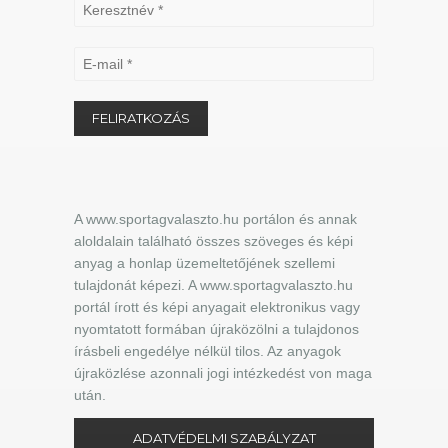
A www.sportagvalaszto.hu portálon és annak
aloldalain található összes szöveges és képi
anyag a honlap üzemeltetőjének szellemi
tulajdonát képezi. A www.sportagvalaszto.hu
portál írott és képi anyagait elektronikus vagy
nyomtatott formában újraközölni a tulajdonos
írásbeli engedélye nélkül tilos. Az anyagok
újraközlése azonnali jogi intézkedést von maga
után.
ADATVÉDELMI SZABÁLYZAT