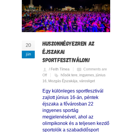
HUSZONNÉGYEZREN AZ
20
ÉJSZAKAI
jún
SPORTFESZTIVÁLON!
/ Feith Tímea
Comments are
Off
hősök tere
,
ingyenes
,
június
16
,
Mozgás Éjszakája
,
városliget
Egy különleges sportfesztivál
zajlott június 16-án, péntek
éjszaka a fővárosban 22
ingyenes sportág
megjelenésével, ahol az
olimpikonok és a teljesen kezdő
sportolók a szabadidősport