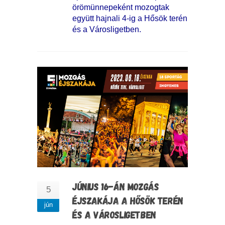
örömünnepeként mozogtak
együtt hajnali 4-ig a Hősök terén
és a Városligetben.
JÚNIUS 16-ÁN MOZGÁS
5
ÉJSZAKÁJA A HŐSÖK TERÉN
jún
ÉS A VÁROSLIGETBEN