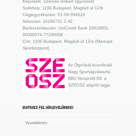
Képviselő: Szemán Róbert ügyvezető
Székhely: 1106 Budapest, Maglódi út 12/b
Cégjegyzékszám: 01-09-994624
Adószám: 24186731-2-42
Bankszámlaszám: UniCredit Bank 10918001-
00000074-77290008
Cím: 1106 Budapest, Maglódi út 12/a (Merkapt
Sportközpont)
Az Ötpróbát koordináló
Nagy Sportágválasztó,
BBU Nonprofit Kft. a
SZEOSZ alapító tagja.
IRATKOZZ FEL HÍRLEVELÜNKRE!