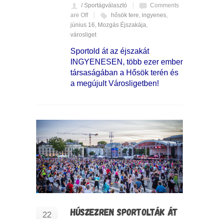
/ Sportágválasztó
Comments
are Off
hősök tere
,
ingyenes
,
június 16
,
Mozgás Éjszakája
,
városliget
Sportold át az éjszakát
INGYENESEN, több ezer ember
társaságában a Hősök terén és
a megújult Városligetben!
HÚSZEZREN SPORTOLTÁK ÁT
22