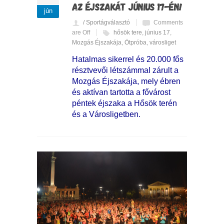
AZ ÉJSZAKÁT JÚNIUS 17-ÉN!
jún
/ Sportágválasztó
Comments
are Off
hősök tere
,
június 17
,
Mozgás Éjszakája
,
Ötpróba
,
városliget
Hatalmas sikerrel és 20.000 fős
résztvevői létszámmal zárult a
Mozgás Éjszakája, mely ébren
és aktívan tartotta a fővárost
péntek éjszaka a Hősök terén
és a Városligetben.