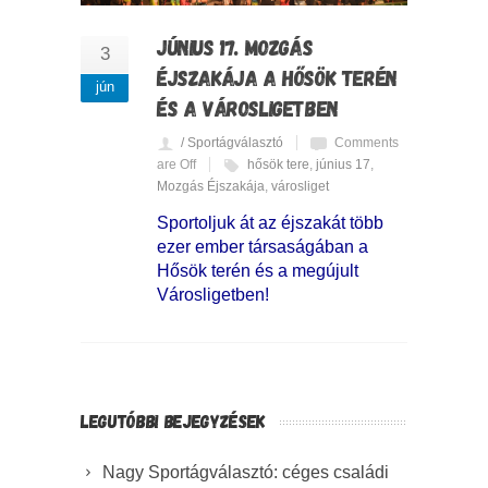
JÚNIUS 17. MOZGÁS
3
ÉJSZAKÁJA A HŐSÖK TERÉN
jún
ÉS A VÁROSLIGETBEN
/ Sportágválasztó
Comments
are Off
hősök tere
,
június 17
,
Mozgás Éjszakája
,
városliget
Sportoljuk át az éjszakát több
ezer ember társaságában a
Hősök terén és a megújult
Városligetben!
LEGUTÓBBI BEJEGYZÉSEK
Nagy Sportágválasztó: céges családi