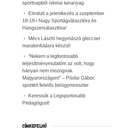
sportnapból iskolai tananyag
Elindult a jelentkezés a szeptember
18-19-i Nagy Sportágválasztóra és
Hangszerválasztóra!
Mécs László hegymászó gleccser
maratonfutásra készül!
“Nekem a legfontosabb
teljesítménymutatóm az volt, hogy
hányan nem mozognak
Magyarországon!” – Pósfai Gábor,
sportért felelős belügyminiszter
Keressük a Legsportosabb
Pedagógust!
CÍMKEFELHŐ