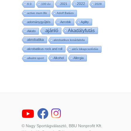
2022
2021
6:3
100 év
2028
active mum life
Adolf Balázs
adománygyűjtés
Aerobik
Agility
ajánló
Akadályfutás
Aikido
akrobatika
akrobatikus kosárlabda
akrobatikus rock and roll
aktív kikapcsolódás
Alkohol
Allergia
alkalmi sport
© Nagy Sportágválasztó, BBU Nonprofit Kft.