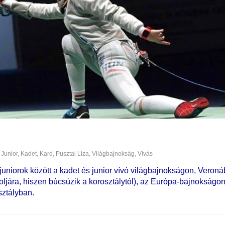
Junior
,
Kadet
,
Kard
,
Pusztai Liza
,
Világbajnokság
,
Vívás
juniorok között a kadet és junior vívó világbajnokságon, Veron
utoljára, hiszen búcsúzik a korosztálytól), az Európa-bajnokságo
sztályban.