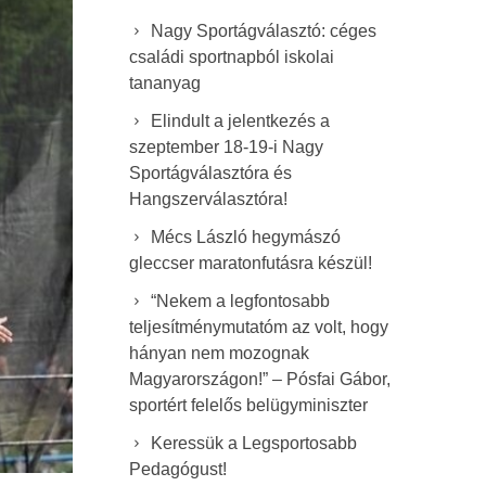
Nagy Sportágválasztó: céges
családi sportnapból iskolai
tananyag
Elindult a jelentkezés a
szeptember 18-19-i Nagy
Sportágválasztóra és
Hangszerválasztóra!
Mécs László hegymászó
gleccser maratonfutásra készül!
“Nekem a legfontosabb
teljesítménymutatóm az volt, hogy
hányan nem mozognak
Magyarországon!” – Pósfai Gábor,
sportért felelős belügyminiszter
Keressük a Legsportosabb
Pedagógust!