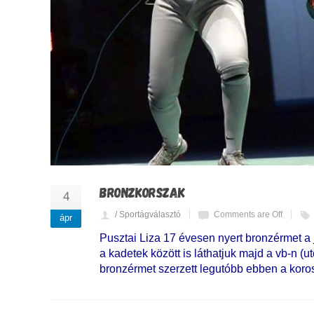
BRONZKORSZAK
4
/ Sportágválasztó
Comments are Off
ápr
Pusztai Liza 17 évesen nyert bronzérmet a 
a kadetek között is láthatjuk majd a vb-n (
bronzérmet szerzett legutóbb ebben a koro