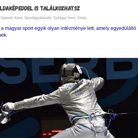
LDAKÉPEDDEL IS TALÁLKOZHATSZ
Gyerek
,
Kard
,
Sportágválasztó
,
Szilágyi Áron
,
Vívás
a magyar sport egyik olyan intézménye lett, amely egyedülálló
nek.