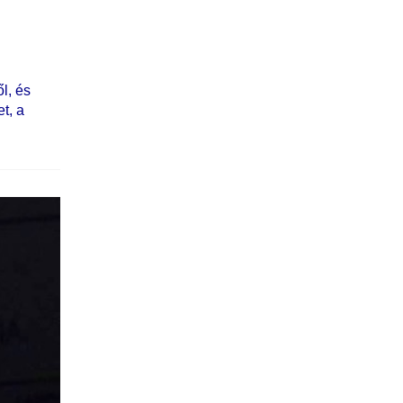
l, és
t, a