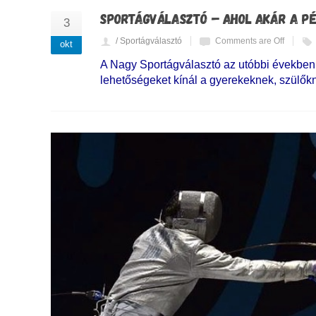
SPORTÁGVÁLASZTÓ – AHOL AKÁR A PÉ
3
/ Sportágválasztó
Comments are Off
okt
A Nagy Sportágválasztó az utóbbi években 
lehetőségeket kínál a gyerekeknek, szülők