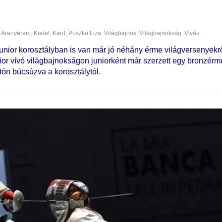
Aranyérem
,
Kadet
,
Kard
,
Pusztai Liza
,
Világbajnok
,
Világbajnokság
,
Vívás
unior korosztályban is van már jó néhány érme világversenyekrő
unior vívó világbajnokságon juniorként már szerzett egy bronzérme
tón búcsúzva a korosztálytól.