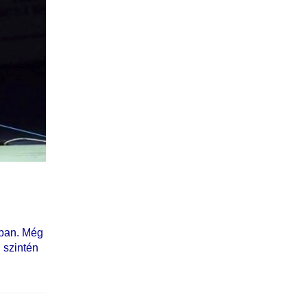
ában. Még
n szintén