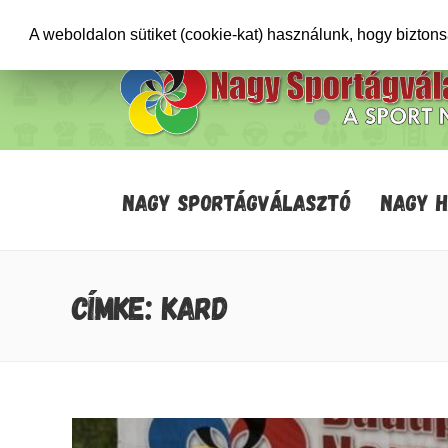
+36706471652
info@sportagvalaszto.hu
A weboldalon sütiket (cookie-kat) használunk, hogy bizton
NAGY SPORTÁGVÁLASZTÓ
NAGY 
CÍMKE: KARD