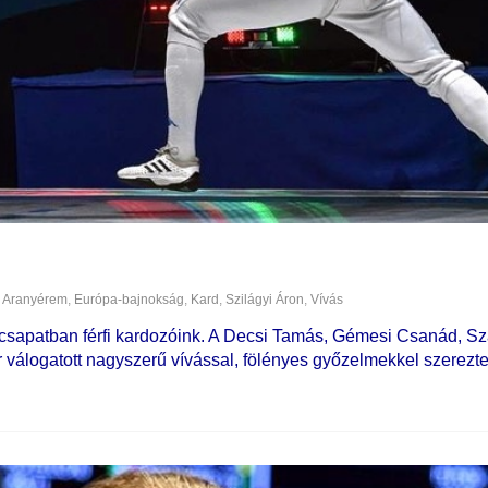
Aranyérem
,
Európa-bajnokság
,
Kard
,
Szilágyi Áron
,
Vívás
csapatban férfi kardozóink. A Decsi Tamás, Gémesi Csanád, Sz
r válogatott nagyszerű vívással, fölényes győzelmekkel szerezt