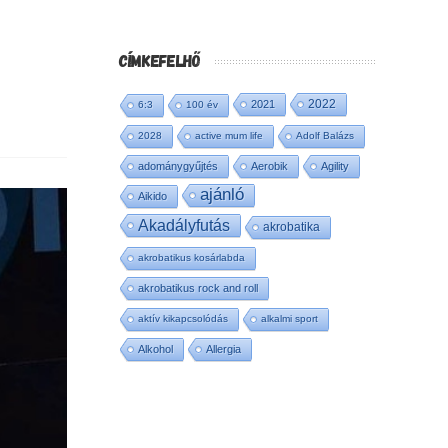
CÍMKEFELHŐ
2022
2021
6:3
100 év
2028
active mum life
Adolf Balázs
adománygyűjtés
Aerobik
Agility
ajánló
Aikido
Akadályfutás
akrobatika
akrobatikus kosárlabda
akrobatikus rock and roll
aktív kikapcsolódás
alkalmi sport
Alkohol
Allergia