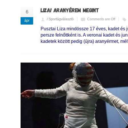
LIZA! ARANYÉREM MEGINT
6
/ Sportágválasztó
Comments are Off
ápr
Pusztai Liza mindössze 17 éves, kadet és j
persze felnőttként is. A veronai kadet és j
kadetek között pedig (újra) aranyérmet, mél