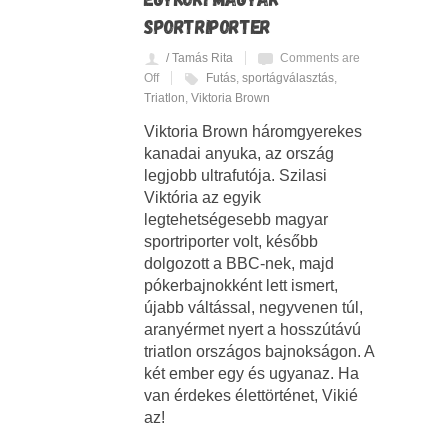
SPORTRIPORTER
/ Tamás Rita
Comments are
Off
Futás
,
sportágválasztás
,
Triatlon
,
Viktoria Brown
Viktoria Brown háromgyerekes
kanadai anyuka, az ország
legjobb ultrafutója. Szilasi
Viktória az egyik
legtehetségesebb magyar
sportriporter volt, később
dolgozott a BBC-nek, majd
pókerbajnokként lett ismert,
újabb váltással, negyvenen túl,
aranyérmet nyert a hosszútávú
triatlon országos bajnokságon. A
két ember egy és ugyanaz. Ha
van érdekes élettörténet, Vikié
az!