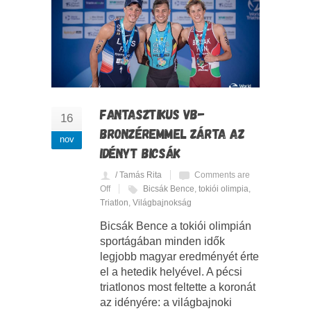
FANTASZTIKUS VB-
16
BRONZÉREMMEL ZÁRTA AZ
nov
IDÉNYT BICSÁK
/ Tamás Rita
Comments are
Off
Bicsák Bence
,
tokiói olimpia
,
Triatlon
,
Világbajnokság
Bicsák Bence a tokiói olimpián
sportágában minden idők
legjobb magyar eredményét érte
el a hetedik helyével. A pécsi
triatlonos most feltette a koronát
az idényére: a világbajnoki