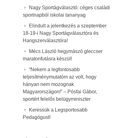
Nagy Sportágválasztó: céges családi
sportnapból iskolai tananyag
Elindult a jelentkezés a szeptember
18-19-i Nagy Sportágválasztóra és
Hangszerválasztóra!
Mécs László hegymászó gleccser
maratonfutásra készül!
“Nekem a legfontosabb
teljesítménymutatóm az volt, hogy
hányan nem mozognak
Magyarországon!” – Pósfai Gábor,
sportért felelős belügyminiszter
Keressük a Legsportosabb
Pedagógust!