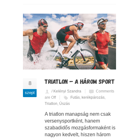
TRIATLON – A HÁROM SPORT
8
/ Kelényi Szandra
Comments
szept
are Off
Futás
,
kerékpározás
,
Triatlon
,
Úszás
A triatlon manapság nem csak
versenysportként, hanem
szabadidős mozgásformaként is
nagyon kedvelt, hiszen három