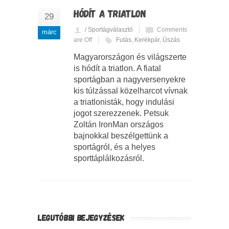
HÓDÍT A TRIATLON
29
/ Sportágválasztó
Comments
márc
are Off
Futás
,
Kerékpár
,
Úszás
Magyarországon és világszerte
is hódít a triatlon. A fiatal
sportágban a nagyversenyekre
kis túlzással közelharcot vívnak
a triatlonisták, hogy indulási
jogot szerezzenek. Petsuk
Zoltán IronMan országos
bajnokkal beszélgettünk a
sportágról, és a helyes
sporttáplálkozásról.
LEGUTÓBBI BEJEGYZÉSEK