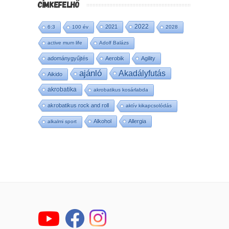
CÍMKEFELHŐ
2022
2021
6:3
100 év
2028
active mum life
Adolf Balázs
adománygyűjtés
Aerobik
Agility
ajánló
Akadályfutás
Aikido
akrobatika
akrobatikus kosárlabda
akrobatikus rock and roll
aktív kikapcsolódás
Alkohol
Allergia
alkalmi sport