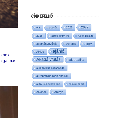
CÍMKEFELHŐ
2022
2021
6:3
100 év
2028
active mum life
Adolf Balázs
adománygyűjtés
Aerobik
Agility
ajánló
Aikido
eknek.
Akadályfutás
akrobatika
 izgalmas
akrobatikus kosárlabda
akrobatikus rock and roll
aktív kikapcsolódás
alkalmi sport
Alkohol
Allergia