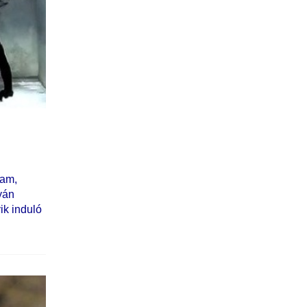
tam,
yán
ik induló