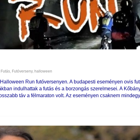
Futás
,
Futóverseny
,
halloween
BU Halloween Run futóversenyen. A budapesti eseményen ovis fu
iákban indulhattak a futás és a borzongás szerelmesei. A Kőbán
hosszabb táv a félmaraton volt. Az eseményen csaknem mindegy