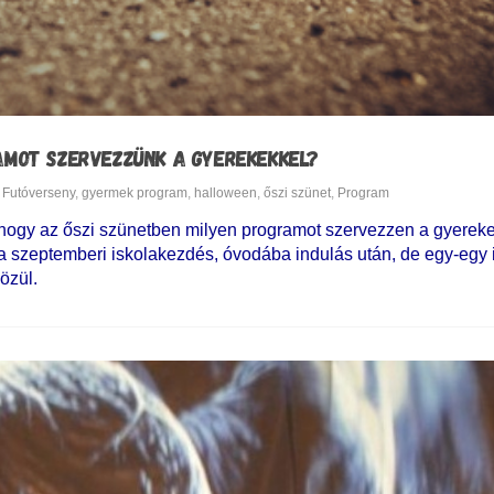
RAMOT SZERVEZZÜNK A GYEREKEKKEL?
Futóverseny
,
gyermek program
,
halloween
,
őszi szünet
,
Program
 hogy az őszi szünetben milyen programot szervezzen a gyerek
it a szeptemberi iskolakezdés, óvodába indulás után, de egy-egy
közül.