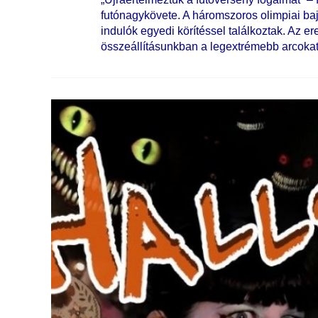
futónagykövete. A háromszoros olimpiai ba
indulók egyedi körítéssel találkoztak. Az 
összeállításunkban a legextrémebb arcokat 