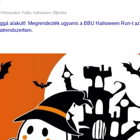
T
Félmaraton
,
Futás
,
halloween
,
Ötpróba
nggá alakult! Megrendezték ugyanis a BBU Halloween Run-t az
áratrendszerben.