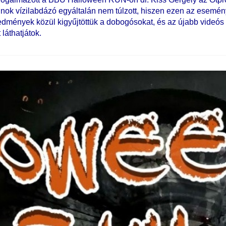
jnok vízilabdázó egyáltalán nem túlzott, hiszen ezen az esemé
eredmények közül kigyűjtöttük a dobogósokat, és az újabb videós
láthatjátok.