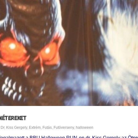
OMÉTEREKET
Dr. Kiss Gergely
,
Extrém
,
Futás
,
Futóverseny
,
halloween
– fogalmazott a BBU Halloween RUN-on dr. Kiss Gergely az Ötp