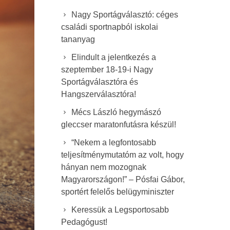
Nagy Sportágválasztó: céges
családi sportnapból iskolai
tananyag
Elindult a jelentkezés a
szeptember 18-19-i Nagy
Sportágválasztóra és
Hangszerválasztóra!
Mécs László hegymászó
gleccser maratonfutásra készül!
“Nekem a legfontosabb
teljesítménymutatóm az volt, hogy
hányan nem mozognak
Magyarországon!” – Pósfai Gábor,
sportért felelős belügyminiszter
Keressük a Legsportosabb
Pedagógust!