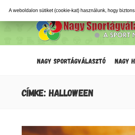
+36706471652
info@sportagvalaszto.hu
A weboldalon sütiket (cookie-kat) használunk, hogy bizton
NAGY SPORTÁGVÁLASZTÓ
NAGY 
CÍMKE: HALLOWEEN