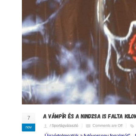
A VÁMPÍR ÉS A NINDZSA IS FALTA KIL
7
/ Sportágválasztó
Comments are Off
nov
„Újraértelmeztük a futóverseny fogalmát” 