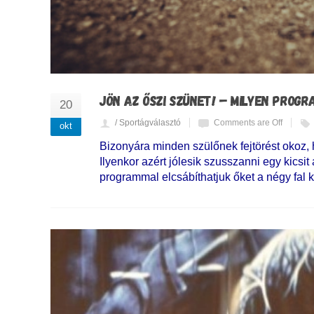
JÖN AZ ŐSZI SZÜNET! – MILYEN PROG
20
/ Sportágválasztó
Comments are Off
okt
Bizonyára minden szülőnek fejtörést okoz,
Ilyenkor azért jólesik szusszanni egy kics
programmal elcsábíthatjuk őket a négy fal 