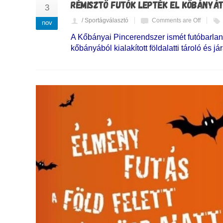
RÉMISZTŐ FUTÓK LEPTÉK EL KŐBÁNYÁ
3
/ Sportágválasztó
Comments are Off
nov
A Kőbányai Pincerendszer ismét futóbarla
kőbányából kialakított földalatti tároló és j