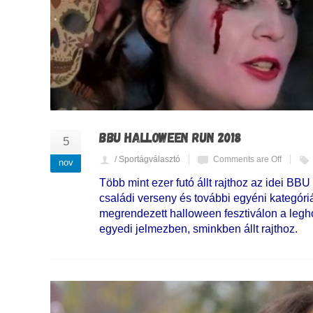
BBU HALLOWEEN RUN 2018
5
/ Sportágválasztó
Comments are Off
nov
Több mint ezer futó állt rajthoz az idei B
családi verseny és további egyéni kategór
megrendezett halloween fesztiválon a leg
egyedi jelmezben, sminkben állt rajthoz.