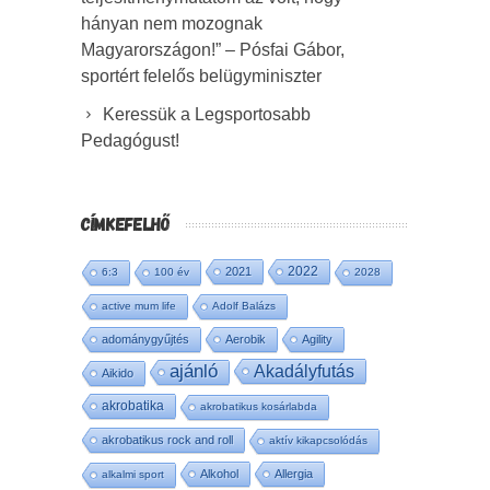
hányan nem mozognak
Magyarországon!” – Pósfai Gábor,
sportért felelős belügyminiszter
Keressük a Legsportosabb
Pedagógust!
CÍMKEFELHŐ
2022
2021
6:3
100 év
2028
active mum life
Adolf Balázs
adománygyűjtés
Aerobik
Agility
ajánló
Akadályfutás
Aikido
akrobatika
akrobatikus kosárlabda
akrobatikus rock and roll
aktív kikapcsolódás
Alkohol
Allergia
alkalmi sport