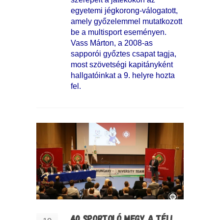
egyetemi jégkorong-válogatott,
amely győzelemmel mutatkozott
be a multisport eseményen.
Vass Márton, a 2008-as
sapporói győztes csapat tagja,
most szövetségi kapitányként
hallgatóinkat a 9. helyre hozta
fel.
40 SPORTOLÓ MEGY A TÉLI