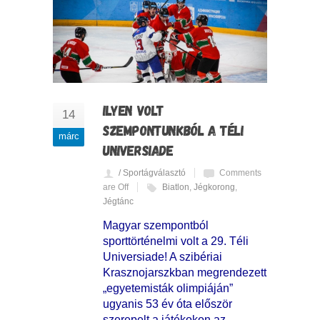
ILYEN VOLT
14
SZEMPONTUNKBÓL A TÉLI
márc
UNIVERSIADE
/ Sportágválasztó
Comments
are Off
Biatlon
,
Jégkorong
,
Jégtánc
Magyar szempontból
sporttörténelmi volt a 29. Téli
Universiade! A szibériai
Krasznojarszkban megrendezett
„egyetemisták olimpiáján”
ugyanis 53 év óta először
szerepelt a játékokon az