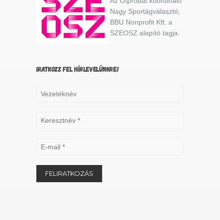
Az Ötpróbát koordináló
Nagy Sportágválasztó,
BBU Nonprofit Kft. a
SZEOSZ alapító tagja.
IRATKOZZ FEL HÍRLEVELÜNKRE!