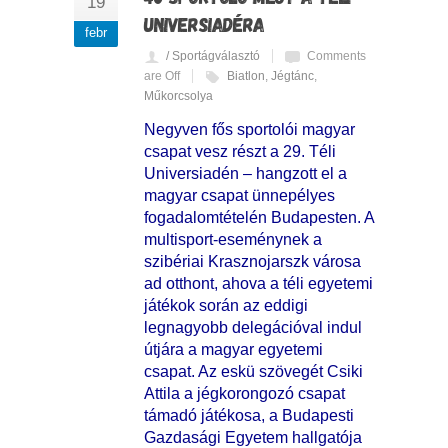
19
UNIVERSIADÉRA
febr
/ Sportágválasztó
Comments
are Off
Biatlon
,
Jégtánc
,
Műkorcsolya
Negyven fős sportolói magyar
csapat vesz részt a 29. Téli
Universiadén – hangzott el a
magyar csapat ünnepélyes
fogadalomtételén Budapesten. A
multisport-eseménynek a
szibériai Krasznojarszk városa
ad otthont, ahova a téli egyetemi
játékok során az eddigi
legnagyobb delegációval indul
útjára a magyar egyetemi
csapat. Az eskü szövegét Csiki
Attila a jégkorongozó csapat
támadó játékosa, a Budapesti
Gazdasági Egyetem hallgatója