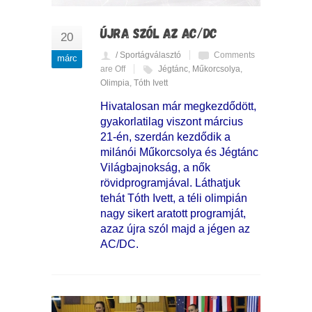
ÚJRA SZÓL AZ AC/DC
20
/ Sportágválasztó
Comments
márc
are Off
Jégtánc
,
Műkorcsolya
,
Olimpia
,
Tóth Ivett
Hivatalosan már megkezdődött,
gyakorlatilag viszont március
21-én, szerdán kezdődik a
milánói Műkorcsolya és Jégtánc
Világbajnokság, a nők
rövidprogramjával. Láthatjuk
tehát Tóth Ivett, a téli olimpián
nagy sikert aratott programját,
azaz újra szól majd a jégen az
AC/DC.