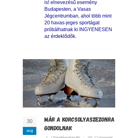
is! elnevezésű esemény
Budapesten, a Vasas
Jégcentrumban, ahol több mint
20 havas-jeges sportágat
próbálhatnak ki INGYENESEN
az érdeklődők.
MÁR A KORCSOLYASZEZONRA
30
GONDOLNAK
aug
/ Sportágválasztó
Comments