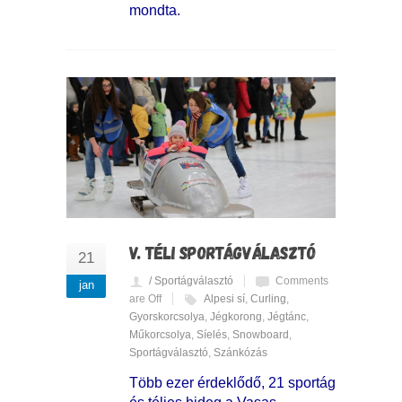
mondta.
V. TÉLI SPORTÁGVÁLASZTÓ
21
/ Sportágválasztó
Comments
jan
are Off
Alpesi sí
,
Curling
,
Gyorskorcsolya
,
Jégkorong
,
Jégtánc
,
Műkorcsolya
,
Síelés
,
Snowboard
,
Sportágválasztó
,
Szánkózás
Több ezer érdeklődő, 21 sportág