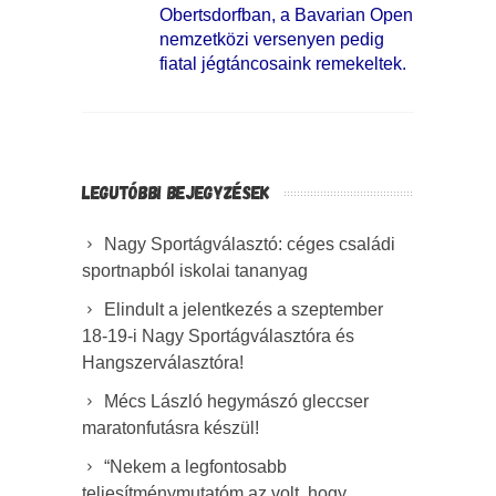
Obertsdorfban, a Bavarian Open
nemzetközi versenyen pedig
fiatal jégtáncosaink remekeltek.
LEGUTÓBBI BEJEGYZÉSEK
Nagy Sportágválasztó: céges családi
sportnapból iskolai tananyag
Elindult a jelentkezés a szeptember
18-19-i Nagy Sportágválasztóra és
Hangszerválasztóra!
Mécs László hegymászó gleccser
maratonfutásra készül!
“Nekem a legfontosabb
teljesítménymutatóm az volt, hogy