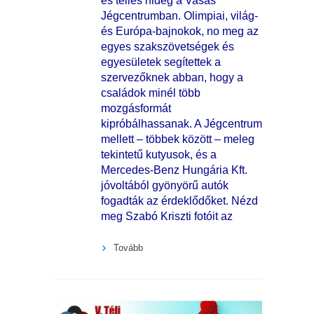
és télies hideg a Vasas
Jégcentrumban. Olimpiai, világ-
és Európa-bajnokok, no meg az
egyes szakszövetségek és
egyesületek segítettek a
szervezőknek abban, hogy a
családok minél több
mozgásformát
kipróbálhassanak. A Jégcentrum
mellett – többek között – meleg
tekintetű kutyusok, és a
Mercedes-Benz Hungária Kft.
jóvoltából gyönyörű autók
fogadták az érdeklődőket. Nézd
meg Szabó Kriszti fotóit az
Tovább