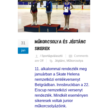
MŰKORCSOLYA ÉS JÉGTÁNC
31
SIKEREK
jan
/ Sportágválasztó
Comments
are Off
Jégtánc
,
Műkorcsolya
11. alkalommal rendezték meg
januárban a Skate Helena
nemzetközi emlékversenyt
Belgrádban. Innsbruckban a 22.
Eiscup nemzetközi versenyt
rendezték. Mindkét eseményen
sikeresek voltak junior
műkorcsolyázóink.