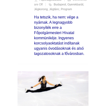
are Off
Budapest
,
Gyerekbarát
,
Jégkorong
,
Jégtánc
,
Program
Ha tetszik, ha nem: vége a
nyárnak. A legnagyobb
bizonyíték erre a
Főpolgármesteri Hivatal
kommünikéje. Ingyenes
korcsolyaoktatást indítanak
ugyanis óvodásoknak és alsó
tagozatosoknak a fővárosban.