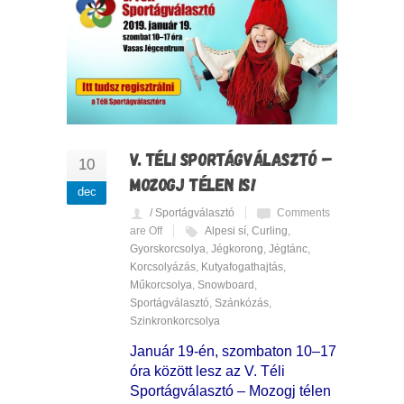
V. TÉLI SPORTÁGVÁLASZTÓ –
10
MOZOGJ TÉLEN IS!
dec
/ Sportágválasztó
Comments
are Off
Alpesi sí
,
Curling
,
Gyorskorcsolya
,
Jégkorong
,
Jégtánc
,
Korcsolyázás
,
Kutyafogathajtás
,
Műkorcsolya
,
Snowboard
,
Sportágválasztó
,
Szánkózás
,
Szinkronkorcsolya
Január 19-én, szombaton 10–17
óra között lesz az V. Téli
Sportágválasztó – Mozogj télen