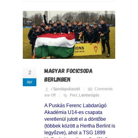
MAGYAR FOCICSODA
2
BERLINBEN
ápr
/ Sportágválasztó
Comments
are Off
Foci
,
Labdarúgás
A Puskás Ferenc Labdarúgó
Akadémia U14-es csapata
veretlenül jutott el a döntőbe
(többek között a Hertha Berlint is
legyőzve), ahol a TSG 1899