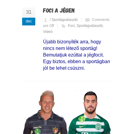
FOCI A JÉGEN
31
/ Sportágválasztó
Comments
dec
are Off
Foci
,
Sportágválasztó
,
Videó
Újabb bizonyíték arra, hogy
nincs nem létező sportág!
Bemutatjuk ezúttal a jégfocit.
Egy biztos, ebben a sportágban
jól be lehet csúszni.