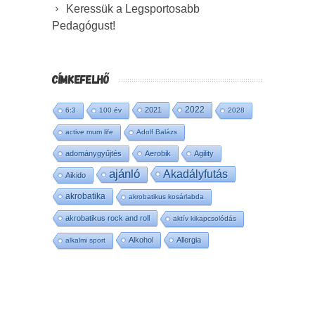
Keressük a Legsportosabb
Pedagógust!
CÍMKEFELHŐ
2022
2021
6:3
100 év
2028
active mum life
Adolf Balázs
adománygyűjtés
Aerobik
Agility
ajánló
Akadályfutás
Aikido
akrobatika
akrobatikus kosárlabda
akrobatikus rock and roll
aktív kikapcsolódás
Alkohol
Allergia
alkalmi sport