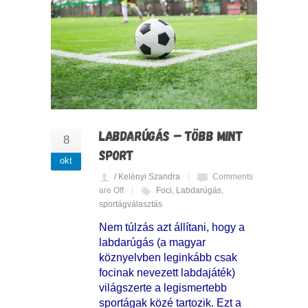
LABDARÚGÁS – TÖBB MINT
8
SPORT
okt
/ Kelényi Szandra
Comments
are Off
Foci
,
Labdarúgás
,
sportágválasztás
Nem túlzás azt állítani, hogy a
labdarúgás (a magyar
köznyelvben leginkább csak
focinak nevezett labdajáték)
világszerte a legismertebb
sportágak közé tartozik. Ezt a