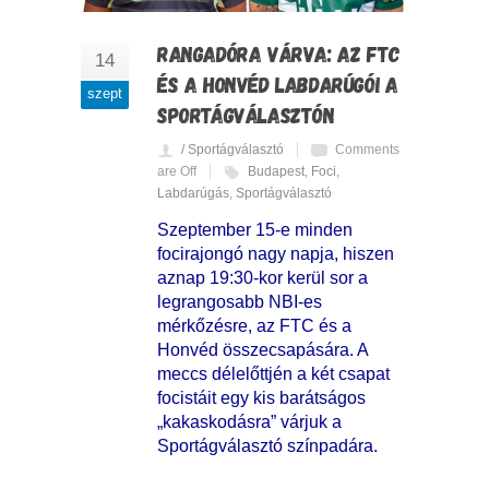
RANGADÓRA VÁRVA: AZ FTC
14
ÉS A HONVÉD LABDARÚGÓI A
szept
SPORTÁGVÁLASZTÓN
/ Sportágválasztó
Comments
are Off
Budapest
,
Foci
,
Labdarúgás
,
Sportágválasztó
Szeptember 15-e minden
focirajongó nagy napja, hiszen
aznap 19:30-kor kerül sor a
legrangosabb NBI-es
mérkőzésre, az FTC és a
Honvéd összecsapására. A
meccs délelőttjén a két csapat
focistáit egy kis barátságos
„kakaskodásra” várjuk a
Sportágválasztó színpadára.