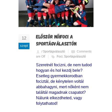
ELŐSZÖR NŐIFOCI A
12
SPORTÁGVÁLASZTÓN
szept
/ Sportágválasztó
Comments
are Off
Foci
,
Sportágválasztó
Szeretnél focizni, de nem tudod
hogyan és hol kezdj bele?
Esetleg gyermekkorodban
fociztál, de kénytelen voltál
abbahagyni, mert nőként nem
találtál magadnak csapatot?
Nálunk elkezdheted, vagy
folytathatod!