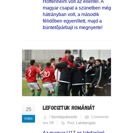
Hoffenheim volt az ellenfél. A
magyar csapat a szünetben még
hátrányban volt, a második
félidőben egyenlített, majd a
büntetőpárbajt is megnyerte!
LEFOCIZTUK ROMÁNIÁT
25
/ Sportágválasztó
Comments
márc
are Off
Foci
,
Labdarúgás
Az magyar U17-es labdarúgó