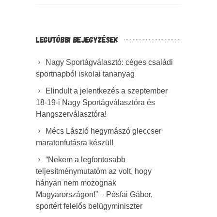
LEGUTÓBBI BEJEGYZÉSEK
Nagy Sportágválasztó: céges családi
sportnapból iskolai tananyag
Elindult a jelentkezés a szeptember
18-19-i Nagy Sportágválasztóra és
Hangszerválasztóra!
Mécs László hegymászó gleccser
maratonfutásra készül!
“Nekem a legfontosabb
teljesítménymutatóm az volt, hogy
hányan nem mozognak
Magyarországon!” – Pósfai Gábor,
sportért felelős belügyminiszter