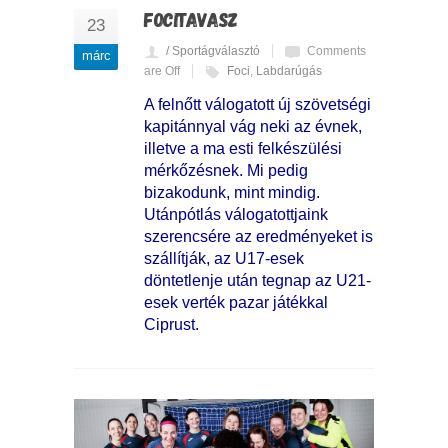
FOCITAVASZ
23
/ Sportágválasztó
Comments
márc
are Off
Foci
,
Labdarúgás
A felnőtt válogatott új szövetségi
kapitánnyal vág neki az évnek,
illetve a ma esti felkészülési
mérkőzésnek. Mi pedig
bizakodunk, mint mindig.
Utánpótlás válogatottjaink
szerencsére az eredményeket is
szállítják, az U17-esek
döntetlenje után tegnap az U21-
esek verték pazar játékkal
Ciprust.