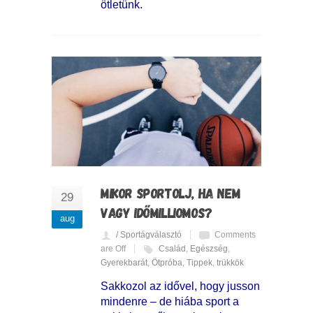
ötletünk.
MIKOR SPORTOLJ, HA NEM
29
VAGY IDŐMILLIOMOS?
aug
/ Sportágválasztó
Comments
are Off
Család
,
Egészség
,
Gyerekbarát
,
Ötpróba
,
Tippek
,
trükkök
Sakkozol az idővel, hogy jusson
mindenre – de hiába sport a