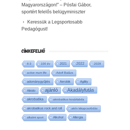
Magyarországon!” – Pósfai Gábor,
sportért felelős belügyminiszter
Keressük a Legsportosabb
Pedagógust!
CÍMKEFELHŐ
2022
2021
6:3
100 év
2028
active mum life
Adolf Balázs
adománygyűjtés
Aerobik
Agility
ajánló
Akadályfutás
Aikido
akrobatika
akrobatikus kosárlabda
akrobatikus rock and roll
aktív kikapcsolódás
Alkohol
Allergia
alkalmi sport