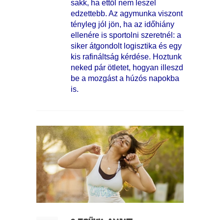
sakk, ha ettől nem leszel
edzettebb. Az agymunka viszont
tényleg jól jön, ha az időhiány
ellenére is sportolni szeretnél: a
siker átgondolt logisztika és egy
kis rafináltság kérdése. Hoztunk
neked pár ötletet, hogyan illeszd
be a mozgást a húzós napokba
is.