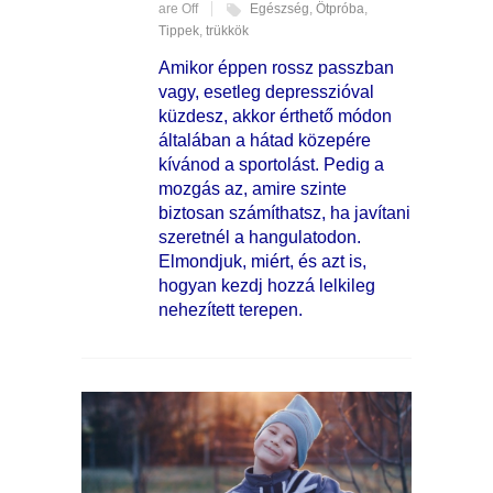
are Off
Egészség
,
Ötpróba
,
Tippek
,
trükkök
Amikor éppen rossz passzban
vagy, esetleg depresszióval
küzdesz, akkor érthető módon
általában a hátad közepére
kívánod a sportolást. Pedig a
mozgás az, amire szinte
biztosan számíthatsz, ha javítani
szeretnél a hangulatodon.
Elmondjuk, miért, és azt is,
hogyan kezdj hozzá lelkileg
nehezített terepen.