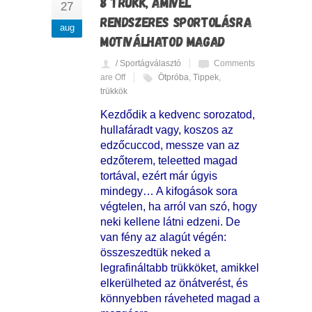
8 TRÜKK, AMIVEL
27
RENDSZERES SPORTOLÁSRA
aug
MOTIVÁLHATOD MAGAD
/ Sportágválasztó
Comments
are Off
Ötpróba
,
Tippek
,
trükkök
Kezdődik a kedvenc sorozatod,
hullafáradt vagy, koszos az
edzőcuccod, messze van az
edzőterem, teleetted magad
tortával, ezért már úgyis
mindegy… A kifogások sora
végtelen, ha arról van szó, hogy
neki kellene látni edzeni. De
van fény az alagút végén:
összeszedtük neked a
legrafináltabb trükköket, amikkel
elkerülheted az önátverést, és
könnyebben ráveheted magad a