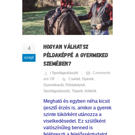
HOGYAN VÁLHATSZ
4
PÉLDAKÉPPÉ A GYERMEKED
szept
SZEMÉBEN?
/ Sportágválasztó
Comments
are Off
Család
,
Gyerek
,
Gyerekbarát
,
Példaképek
,
Sportágválasztó
,
Tippek
,
trükkök
Megható és egyben néha kicsit
ijesztő érzés is, amikor a gyerek
szinte tükörként utánozza a
viselkedésedet. Ez szülőként
valószínűleg benned is
felébreszti a felelősségtudatot.