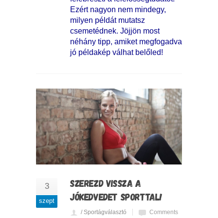
Ezért nagyon nem mindegy,
milyen példát mutatsz
csemetédnek. Jöjjön most
néhány tipp, amiket megfogadva
jó példakép válhat belőled!
SZEREZD VISSZA A
3
JÓKEDVEDET SPORTTAL!
szept
/ Sportágválasztó
Comments