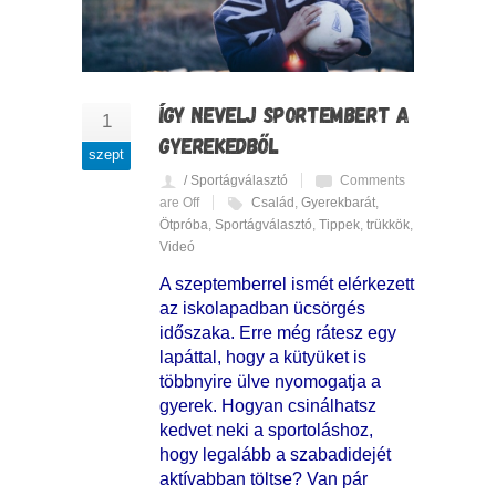
ÍGY NEVELJ SPORTEMBERT A
1
GYEREKEDBŐL
szept
/ Sportágválasztó
Comments
are Off
Család
,
Gyerekbarát
,
Ötpróba
,
Sportágválasztó
,
Tippek
,
trükkök
,
Videó
A szeptemberrel ismét elérkezett
az iskolapadban ücsörgés
időszaka. Erre még rátesz egy
lapáttal, hogy a kütyüket is
többnyire ülve nyomogatja a
gyerek. Hogyan csinálhatsz
kedvet neki a sportoláshoz,
hogy legalább a szabadidejét
aktívabban töltse? Van pár