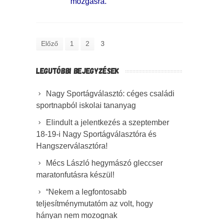
mozgásra.
Előző
1
2
3
LEGUTÓBBI BEJEGYZÉSEK
Nagy Sportágválasztó: céges családi
sportnapból iskolai tananyag
Elindult a jelentkezés a szeptember
18-19-i Nagy Sportágválasztóra és
Hangszerválasztóra!
Mécs László hegymászó gleccser
maratonfutásra készül!
“Nekem a legfontosabb
teljesítménymutatóm az volt, hogy
hányan nem mozognak