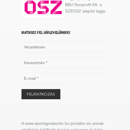
BBU Nonprofit Kft. a
SZEOSZ alapító tagja.
IRATKOZZ FEL HÍRLEVELÜNKRE!
A www.sportagvalaszto.hu portálon és annak
aloldalain található összes szöveges és képi