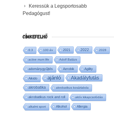
Keressük a Legsportosabb
Pedagógust!
CÍMKEFELHŐ
2022
2021
6:3
100 év
2028
active mum life
Adolf Balázs
adománygyűjtés
Aerobik
Agility
ajánló
Akadályfutás
Aikido
akrobatika
akrobatikus kosárlabda
akrobatikus rock and roll
aktív kikapcsolódás
Alkohol
Allergia
alkalmi sport