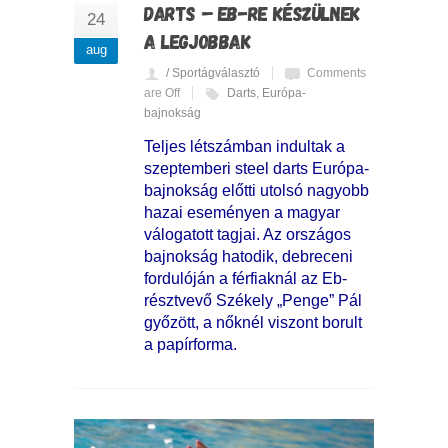
DARTS – EB-RE KÉSZÜLNEK
24
A LEGJOBBAK
aug
/ Sportágválasztó
Comments
are Off
Darts
,
Európa-
bajnokság
Teljes létszámban indultak a
szeptemberi steel darts Európa-
bajnokság előtti utolsó nagyobb
hazai eseményen a magyar
válogatott tagjai. Az országos
bajnokság hatodik, debreceni
fordulóján a férfiaknál az Eb-
résztvevő Székely „Penge” Pál
győzött, a nőknél viszont borult
a papírforma.