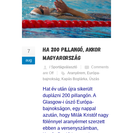
HA 200 PILLANGÓ, AKKOR
7
MAGYARORSZÁG
aug
/ Sportágválasztó
Comments
are Off
Aranyérem
,
Európa-
bajnokság
,
Kapás Boglárka
,
Úszás
Hat év után újra sikerült
duplázni 200 pillangón. A
Glasgow-i úszó Európa-
bajnokságon, egy nappal
azután, hogy Milák Kristóf nagy
fölénnyel aranyérmet szerzett
ebben a versenyszámban,