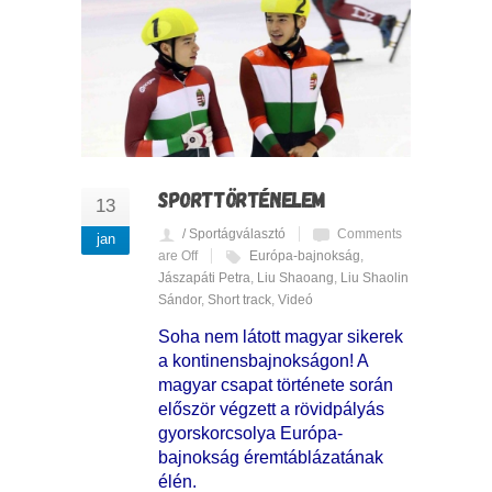
SPORTTÖRTÉNELEM
13
/ Sportágválasztó
Comments
jan
are Off
Európa-bajnokság
,
Jászapáti Petra
,
Liu Shaoang
,
Liu Shaolin
Sándor
,
Short track
,
Videó
Soha nem látott magyar sikerek
a kontinensbajnokságon! A
magyar csapat története során
először végzett a rövidpályás
gyorskorcsolya Európa-
bajnokság éremtáblázatának
élén.