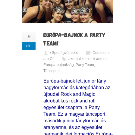
EURÓPA-BAJNOK A PARTY
9
TEAM!
okt
/ Sportágválasztó
Comments
are Off
akrobatikus rock and roll
,
Európa-bajnokság
,
Party Team
,
Táncsport
Európa-bajnok lett junior lány
nagyformációs kategóriában az
újbudai Rock and Magic
akrobatikus rock and roll
egyesület csapata, a Party
Team. Ez a magyar táncsport
második junior lányformációs
aranyérme, és az egyesület
harmadik idei formációs Európa-