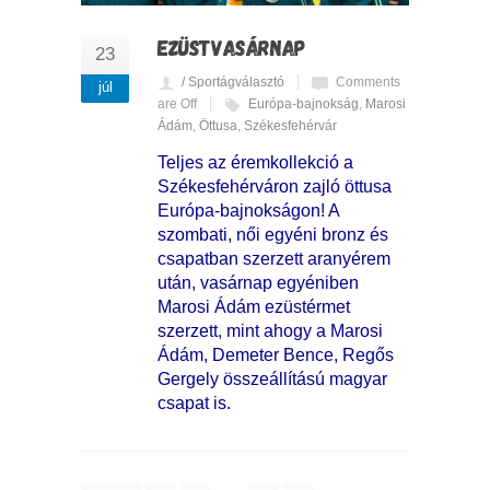
EZÜSTVASÁRNAP
23
/ Sportágválasztó
Comments
júl
are Off
Európa-bajnokság
,
Marosi
Ádám
,
Öttusa
,
Székesfehérvár
Teljes az éremkollekció a
Székesfehérváron zajló öttusa
Európa-bajnokságon! A
szombati, női egyéni bronz és
csapatban szerzett aranyérem
után, vasárnap egyéniben
Marosi Ádám ezüstérmet
szerzett, mint ahogy a Marosi
Ádám, Demeter Bence, Regős
Gergely összeállítású magyar
csapat is.