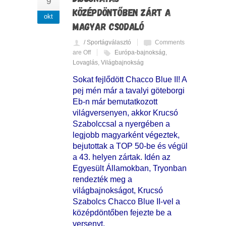
9
KÖZÉPDÖNTŐBEN ZÁRT A
okt
MAGYAR CSODALÓ
/ Sportágválasztó
Comments
are Off
Európa-bajnokság
,
Lovaglás
,
Világbajnokság
Sokat fejlődött Chacco Blue II! A
pej mén már a tavalyi göteborgi
Eb-n már bemutatkozott
világversenyen, akkor Krucsó
Szabolccsal a nyergében a
legjobb magyarként végeztek,
bejutottak a TOP 50-be és végül
a 43. helyen zártak. Idén az
Egyesült Államokban, Tryonban
rendezték meg a
világbajnokságot, Krucsó
Szabolcs Chacco Blue II-vel a
középdöntőben fejezte be a
versenyt.