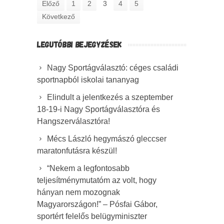
Előző
1
2
3
4
5
Következő
LEGUTÓBBI BEJEGYZÉSEK
Nagy Sportágválasztó: céges családi
sportnapból iskolai tananyag
Elindult a jelentkezés a szeptember
18-19-i Nagy Sportágválasztóra és
Hangszerválasztóra!
Mécs László hegymászó gleccser
maratonfutásra készül!
“Nekem a legfontosabb
teljesítménymutatóm az volt, hogy
hányan nem mozognak
Magyarországon!” – Pósfai Gábor,
sportért felelős belügyminiszter