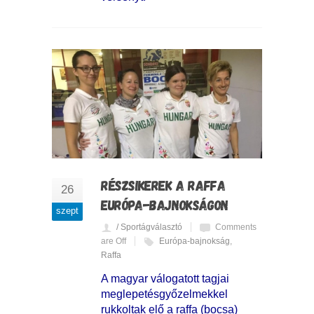
RÉSZSIKEREK A RAFFA
26
EURÓPA-BAJNOKSÁGON
szept
/ Sportágválasztó
Comments
are Off
Európa-bajnokság
,
Raffa
A magyar válogatott tagjai
meglepetésgyőzelmekkel
rukkoltak elő a raffa (bocsa)