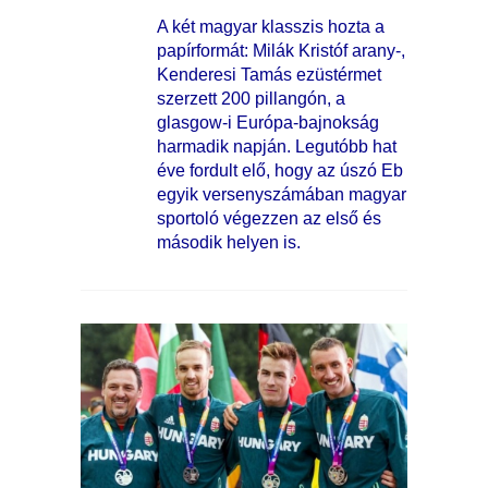
A két magyar klasszis hozta a
papírformát: Milák Kristóf arany-,
Kenderesi Tamás ezüstérmet
szerzett 200 pillangón, a
glasgow-i Európa-bajnokság
harmadik napján. Legutóbb hat
éve fordult elő, hogy az úszó Eb
egyik versenyszámában magyar
sportoló végezzen az első és
második helyen is.