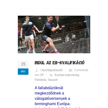
INDUL AZ EB-KVALIFIKÁCIÓ
15
/ Sportágválasztó
Comments
dec
are Off
Európa-bajnokság
,
Fallabda
,
Squash
A fallabdázóknál
megkezdődnek a
válogatóversenyek a
birminghami Európa-