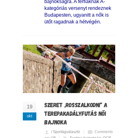
bajnokságra. A férfiaknak A-
kategóriás versenyt rendeznek
Budapesten, ugyanitt a nők is
ütőt ragadnak a hétvégén.
SZERET „ROSSZALKODNI” A
19
TEREPAKADÁLYFUTÁS NŐI
okt
BAJNOKA
/ Sportágválasztó
Comments