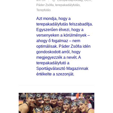
are Off
Európa-bajnokság
,
OCR
,
Páder Zsófia
,
terepakadályfutás
,
Terepfutás
Azt mondja, hogy a
terepakadályfutás felszabadítja.
Egyszerűen élvezi, hogy a
versenyeken a körülmények –
ahogy ő fogalmaz – nem
optimálisak. Páder Zsófia idén
gondoskodott arról, hogy
megjegyezzék a nevét. A
terepakadályfutó a
Sportágválasztó Magazinnak
értékelte a szezonját.