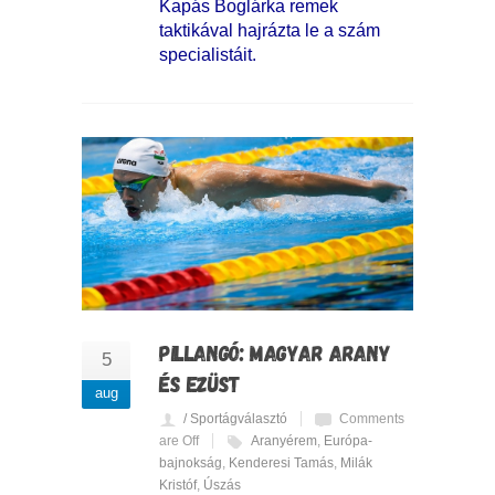
Kapás Boglárka remek
taktikával hajrázta le a szám
specialistáit.
PILLANGÓ: MAGYAR ARANY
5
ÉS EZÜST
aug
/ Sportágválasztó
Comments
are Off
Aranyérem
,
Európa-
bajnokság
,
Kenderesi Tamás
,
Milák
Kristóf
,
Úszás