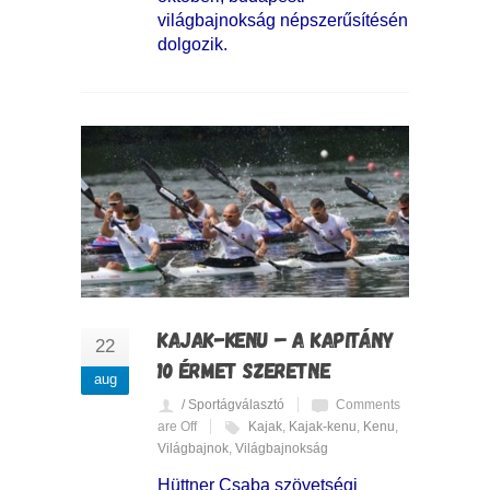
világbajnokság népszerűsítésén
dolgozik.
KAJAK-KENU – A KAPITÁNY
22
10 ÉRMET SZERETNE
aug
/ Sportágválasztó
Comments
are Off
Kajak
,
Kajak-kenu
,
Kenu
,
Világbajnok
,
Világbajnokság
Hüttner Csaba szövetségi