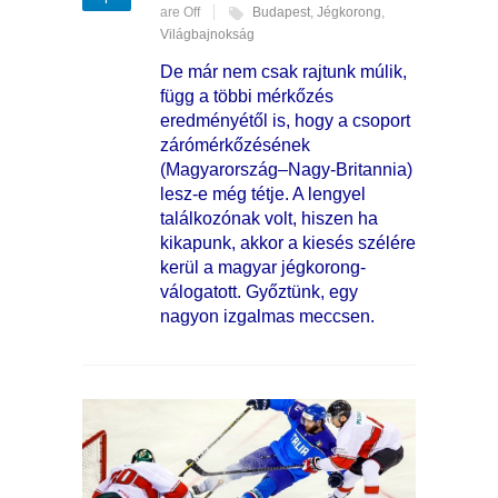
are Off
Budapest
,
Jégkorong
,
Világbajnokság
De már nem csak rajtunk múlik,
függ a többi mérkőzés
eredményétől is, hogy a csoport
zárómérkőzésének
(Magyarország–Nagy-Britannia)
lesz-e még tétje. A lengyel
találkozónak volt, hiszen ha
kikapunk, akkor a kiesés szélére
kerül a magyar jégkorong-
válogatott. Győztünk, egy
nagyon izgalmas meccsen.