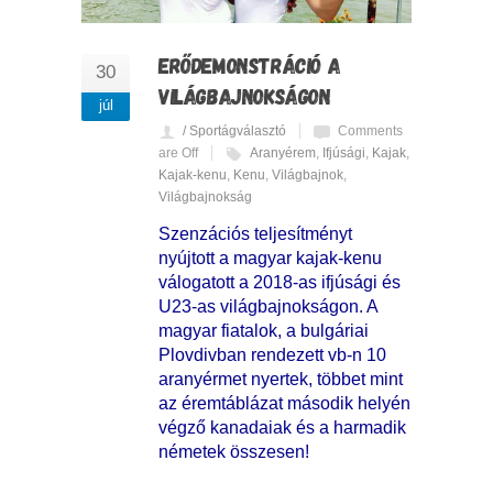
ERŐDEMONSTRÁCIÓ A
30
VILÁGBAJNOKSÁGON
júl
/ Sportágválasztó
Comments
are Off
Aranyérem
,
Ifjúsági
,
Kajak
,
Kajak-kenu
,
Kenu
,
Világbajnok
,
Világbajnokság
Szenzációs teljesítményt
nyújtott a magyar kajak-kenu
válogatott a 2018-as ifjúsági és
U23-as világbajnokságon. A
magyar fiatalok, a bulgáriai
Plovdivban rendezett vb-n 10
aranyérmet nyertek, többet mint
az éremtáblázat második helyén
végző kanadaiak és a harmadik
németek összesen!