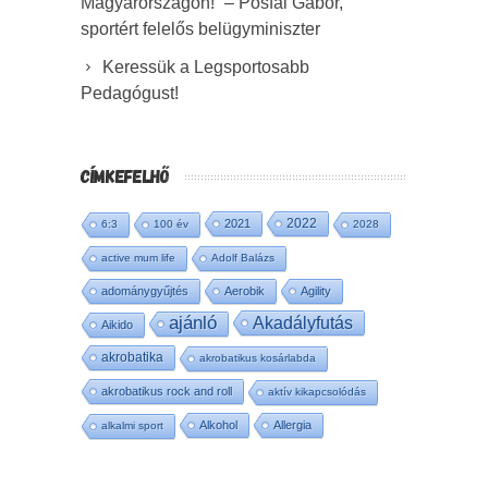
Magyarországon!” – Pósfai Gábor,
sportért felelős belügyminiszter
Keressük a Legsportosabb
Pedagógust!
CÍMKEFELHŐ
2022
2021
6:3
100 év
2028
active mum life
Adolf Balázs
adománygyűjtés
Aerobik
Agility
ajánló
Akadályfutás
Aikido
akrobatika
akrobatikus kosárlabda
akrobatikus rock and roll
aktív kikapcsolódás
Alkohol
Allergia
alkalmi sport