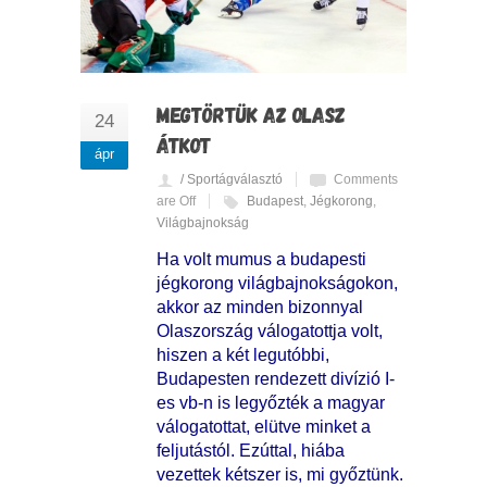
MEGTÖRTÜK AZ OLASZ
24
ÁTKOT
ápr
/ Sportágválasztó
Comments
are Off
Budapest
,
Jégkorong
,
Világbajnokság
Ha volt mumus a budapesti
jégkorong világbajnokságokon,
akkor az minden bizonnyal
Olaszország válogatottja volt,
hiszen a két legutóbbi,
Budapesten rendezett divízió I-
es vb-n is legyőzték a magyar
válogatottat, elütve minket a
feljutástól. Ezúttal, hiába
vezettek kétszer is, mi győztünk.