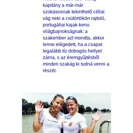
kapitány a már-már
szokásosnak tekinthető céllal
vág neki a csütörtökön rajtoló,
portugáliai kajak-kenu
világbajnokságnak: a
szakember azt mondta, akkor
lenne elégedett, ha a csapat
legalább tíz dobogós hellyel
zárna, s az éremgyűjtésből
minden szakág ki tudná venni a
részét.