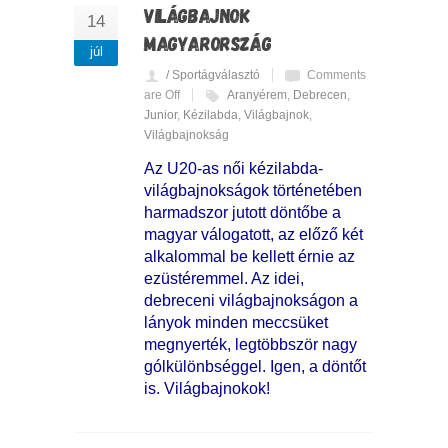
VILÁGBAJNOK
14
MAGYARORSZÁG
júl
/ Sportágválasztó
Comments
are Off
Aranyérem
,
Debrecen
,
Junior
,
Kézilabda
,
Világbajnok
,
Világbajnokság
Az U20-as női kézilabda-
világbajnokságok történetében
harmadszor jutott döntőbe a
magyar válogatott, az előző két
alkalommal be kellett érnie az
ezüstéremmel. Az idei,
debreceni világbajnokságon a
lányok minden meccsüket
megnyerték, legtöbbször nagy
gólkülönbséggel. Igen, a döntőt
is. Világbajnokok!