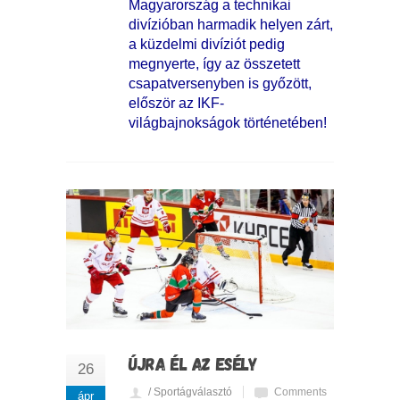
Magyarország a technikai
divízióban harmadik helyen zárt,
a küzdelmi divíziót pedig
megnyerte, így az összetett
csapatversenyben is győzött,
először az IKF-
világbajnokságok történetében!
ÚJRA ÉL AZ ESÉLY
26
/ Sportágválasztó
Comments
ápr