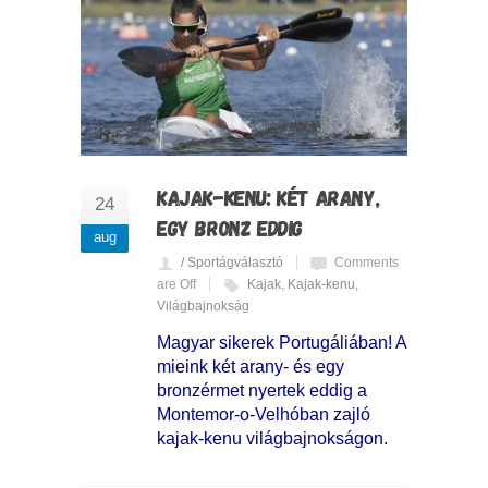
KAJAK-KENU: KÉT ARANY,
24
EGY BRONZ EDDIG
aug
/ Sportágválasztó
Comments
are Off
Kajak
,
Kajak-kenu
,
Világbajnokság
Magyar sikerek Portugáliában! A
mieink két arany- és egy
bronzérmet nyertek eddig a
Montemor-o-Velhóban zajló
kajak-kenu világbajnokságon.