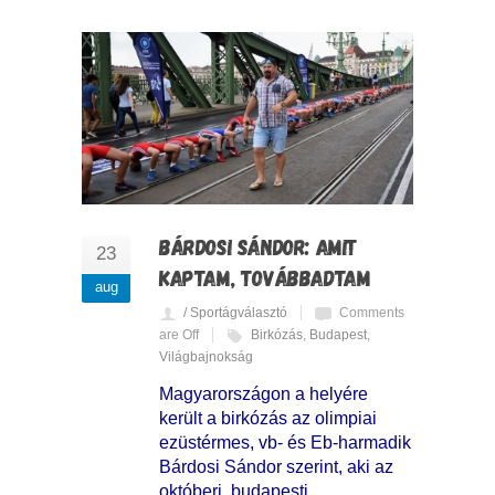
BÁRDOSI SÁNDOR: AMIT
23
KAPTAM, TOVÁBBADTAM
aug
/ Sportágválasztó
Comments
are Off
Birkózás
,
Budapest
,
Világbajnokság
Magyarországon a helyére
került a birkózás az olimpiai
ezüstérmes, vb- és Eb-harmadik
Bárdosi Sándor szerint, aki az
októberi, budapesti