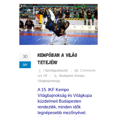
KEMPÓBAN A VILÁG
30
TETEJÉN!
ápr
/ Sportágválasztó
Comments
are Off
Budapest
,
Kempo
,
Világbajnokság
A 15. IKF Kempo
Világbajnokság és Világkupa
küzdelmeit Budapesten
rendezték, minden idők
legnépesebb mezőnyével.