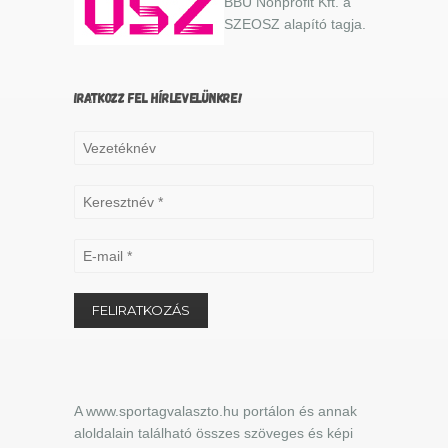
BBU Nonprofit Kft. a
SZEOSZ alapító tagja.
IRATKOZZ FEL HÍRLEVELÜNKRE!
A www.sportagvalaszto.hu portálon és annak
aloldalain található összes szöveges és képi