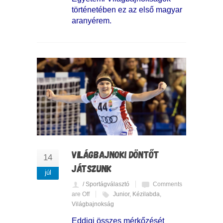
történetében ez az első magyar
aranyérem.
VILÁGBAJNOKI DÖNTŐT
14
JÁTSZUNK
júl
/ Sportágválasztó
Comments
are Off
Junior
,
Kézilabda
,
Világbajnokság
Eddigi összes mérkőzését