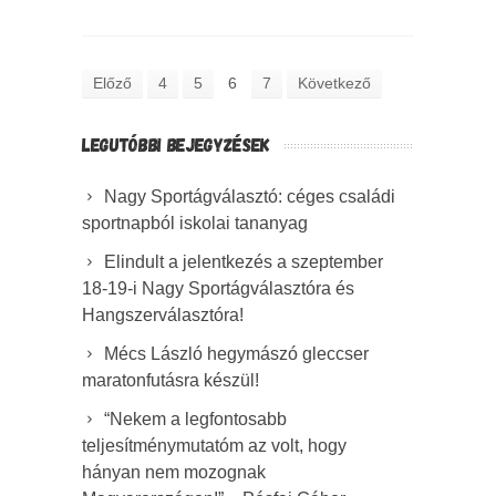
Előző
4
5
6
7
Következő
LEGUTÓBBI BEJEGYZÉSEK
Nagy Sportágválasztó: céges családi
sportnapból iskolai tananyag
Elindult a jelentkezés a szeptember
18-19-i Nagy Sportágválasztóra és
Hangszerválasztóra!
Mécs László hegymászó gleccser
maratonfutásra készül!
“Nekem a legfontosabb
teljesítménymutatóm az volt, hogy
hányan nem mozognak