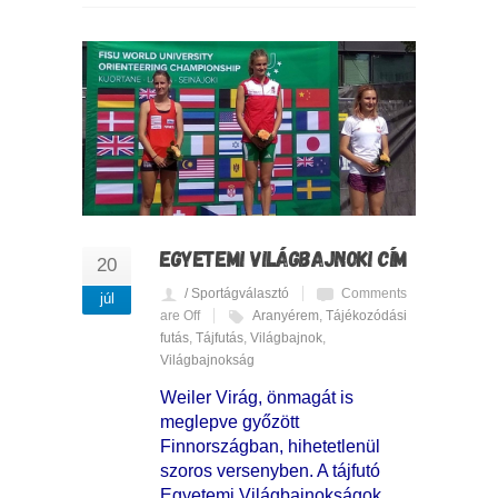
EGYETEMI VILÁGBAJNOKI CÍM
20
/ Sportágválasztó
Comments
júl
are Off
Aranyérem
,
Tájékozódási
futás
,
Tájfutás
,
Világbajnok
,
Világbajnokság
Weiler Virág, önmagát is
meglepve győzött
Finnországban, hihetetlenül
szoros versenyben. A tájfutó
Egyetemi Világbajnokságok