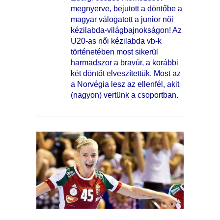
megnyerve, bejutott a döntőbe a
magyar válogatott a junior női
kézilabda-világbajnokságon! Az
U20-as női kézilabda vb-k
történetében most sikerül
harmadszor a bravúr, a korábbi
két döntőt elveszítettük. Most az
a Norvégia lesz az ellenfél, akit
(nagyon) vertünk a csoportban.