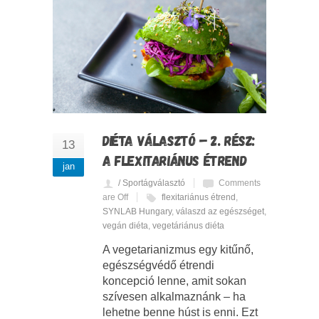
DIÉTA VÁLASZTÓ – 2. RÉSZ:
13
A FLEXITARIÁNUS ÉTREND
jan
/ Sportágválasztó
Comments
are Off
flexitariánus étrend
,
SYNLAB Hungary
,
válaszd az egészséget
,
vegán diéta
,
vegetáriánus diéta
A vegetarianizmus egy kitűnő,
egészségvédő étrendi
koncepció lenne, amit sokan
szívesen alkalmaznánk – ha
lehetne benne húst is enni. Ezt