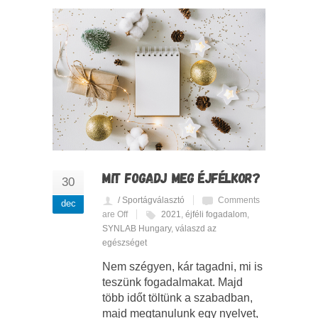
MIT FOGADJ MEG ÉJFÉLKOR?
30
/ Sportágválasztó
Comments
dec
are Off
2021
,
éjféli fogadalom
,
SYNLAB Hungary
,
válaszd az
egészséget
Nem szégyen, kár tagadni, mi is
teszünk fogadalmakat. Majd
több időt töltünk a szabadban,
majd megtanulunk egy nyelvet,