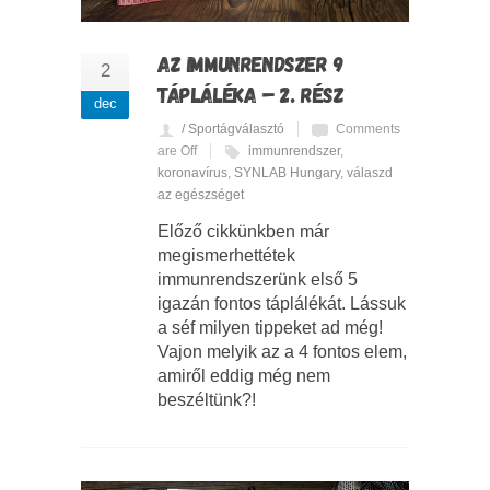
AZ IMMUNRENDSZER 9
2
TÁPLÁLÉKA – 2. RÉSZ
dec
/ Sportágválasztó
Comments
are Off
immunrendszer
,
koronavírus
,
SYNLAB Hungary
,
válaszd
az egészséget
Előző cikkünkben már
megismerhettétek
immunrendszerünk első 5
igazán fontos táplálékát. Lássuk
a séf milyen tippeket ad még!
Vajon melyik az a 4 fontos elem,
amiről eddig még nem
beszéltünk?!