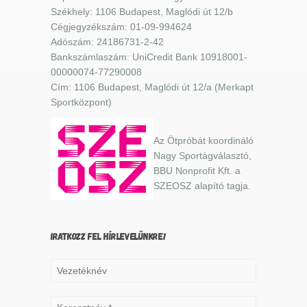
Székhely: 1106 Budapest, Maglódi út 12/b
Cégjegyzékszám: 01-09-994624
Adószám: 24186731-2-42
Bankszámlaszám: UniCredit Bank 10918001-
00000074-77290008
Cím: 1106 Budapest, Maglódi út 12/a (Merkapt
Sportközpont)
Az Ötpróbát koordináló
Nagy Sportágválasztó,
BBU Nonprofit Kft. a
SZEOSZ alapító tagja.
IRATKOZZ FEL HÍRLEVELÜNKRE!