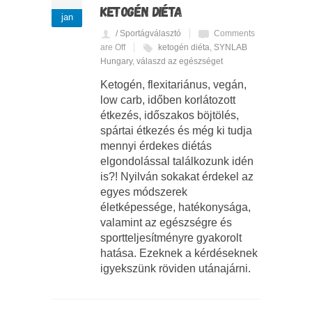
KETOGÉN DIÉTA
jan
/ Sportágválasztó
Comments
are Off
ketogén diéta
,
SYNLAB
Hungary
,
válaszd az egészséget
Ketogén, flexitariánus, vegán,
low carb, időben korlátozott
étkezés, időszakos böjtölés,
spártai étkezés és még ki tudja
mennyi érdekes diétás
elgondolással találkozunk idén
is?! Nyilván sokakat érdekel az
egyes módszerek
életképessége, hatékonysága,
valamint az egészségre és
sportteljesítményre gyakorolt
hatása. Ezeknek a kérdéseknek
igyekszünk röviden utánajárni.