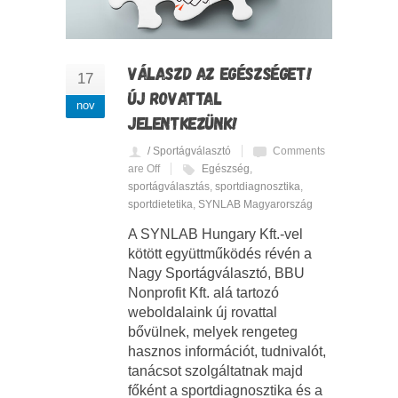
VÁLASZD AZ EGÉSZSÉGET!
17
ÚJ ROVATTAL
nov
JELENTKEZÜNK!
/ Sportágválasztó
Comments
are Off
Egészség
,
sportágválasztás
,
sportdiagnosztika
,
sportdietetika
,
SYNLAB Magyarország
A SYNLAB Hungary Kft.-vel
kötött együttműködés révén a
Nagy Sportágválasztó, BBU
Nonprofit Kft. alá tartozó
weboldalaink új rovattal
bővülnek, melyek rengeteg
hasznos információt, tudnivalót,
tanácsot szolgáltatnak majd
főként a sportdiagnosztika és a