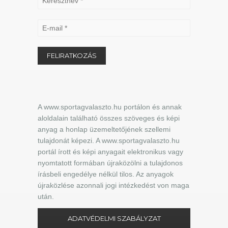
A www.sportagvalaszto.hu portálon és annak
aloldalain található összes szöveges és képi
anyag a honlap üzemeltetőjének szellemi
tulajdonát képezi. A www.sportagvalaszto.hu
portál írott és képi anyagait elektronikus vagy
nyomtatott formában újraközölni a tulajdonos
írásbeli engedélye nélkül tilos. Az anyagok
újraközlése azonnali jogi intézkedést von maga
után.
ADATVÉDELMI SZABÁLYZAT