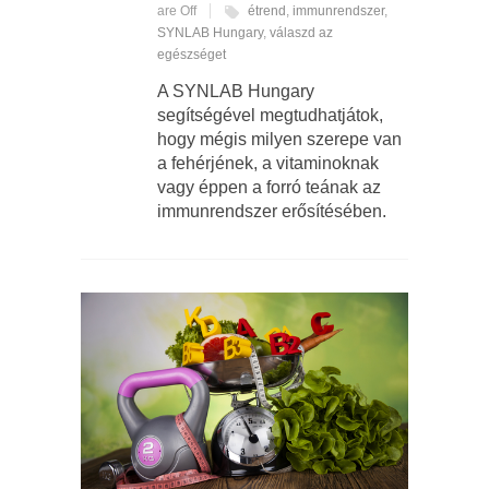
are Off
étrend
,
immunrendszer
,
SYNLAB Hungary
,
válaszd az
egészséget
A SYNLAB Hungary
segítségével megtudhatjátok,
hogy mégis milyen szerepe van
a fehérjének, a vitaminoknak
vagy éppen a forró teának az
immunrendszer erősítésében.