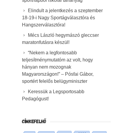
sportnapból iskolai tananyag
Elindult a jelentkezés a szeptember
18-19-i Nagy Sportágválasztóra és
Hangszerválasztóra!
Mécs László hegymászó gleccser
maratonfutásra készül!
“Nekem a legfontosabb
teljesítménymutatóm az volt, hogy
hányan nem mozognak
Magyarországon!” – Pósfai Gábor,
sportért felelős belügyminiszter
Keressük a Legsportosabb
Pedagógust!
CÍMKEFELHŐ