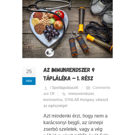
AZ IMMUNRENDSZER 9
25
TÁPLÁLÉKA – 1. RÉSZ
nov
/ Sportágválasztó
Comments
are Off
immunrendszer
,
koronavírus
,
SYNLAB Hungary
,
válaszd
az egészséget
Azt mindenki érzi, hogy nem a
karácsonyi bejgli, az ünnepi
zserbó szeletek, vagy a vég