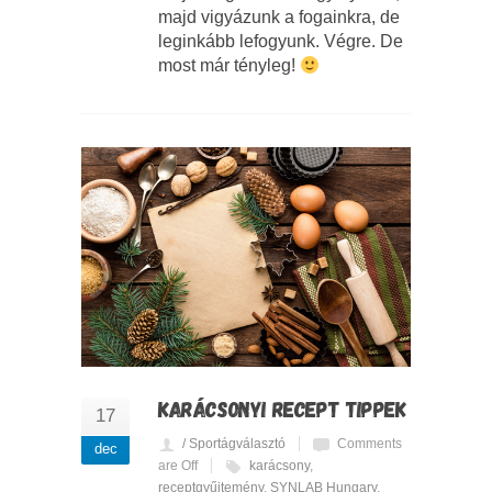
majd vigyázunk a fogainkra, de
leginkább lefogyunk. Végre. De
most már tényleg!
KARÁCSONYI RECEPT TIPPEK
17
/ Sportágválasztó
Comments
dec
are Off
karácsony
,
receptgyűjtemény
,
SYNLAB Hungary
,