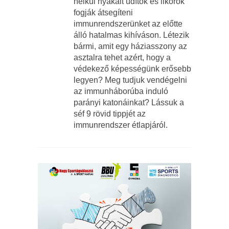
nélkül nyakalt üdítők és likőrök
fogják átsegíteni
immunrendszerünket az előtte
álló hatalmas kihíváson. Létezik
bármi, amit egy háziasszony az
asztalra tehet azért, hogy a
védekező képességünk erősebb
legyen? Meg tudjuk vendégelni
az immunháborúba induló
parányi katonáinkat? Lássuk a
séf 9 rövid tippjét az
immunrendszer étlapjáról.