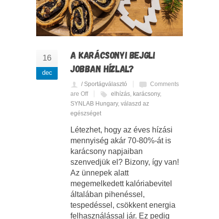
A KARÁCSONYI BEJGLI
16
JOBBAN HÍZLAL?
dec
/ Sportágválasztó
Comments
are Off
elhízás
,
karácsony
,
SYNLAB Hungary
,
válaszd az
egészséget
Létezhet, hogy az éves hízási
mennyiség akár 70-80%-át is
karácsony napjaiban
szenvedjük el? Bizony, így van!
Az ünnepek alatt
megemelkedett kalóriabevitel
általában pihenéssel,
tespedéssel, csökkent energia
felhasználással jár. Ez pedig