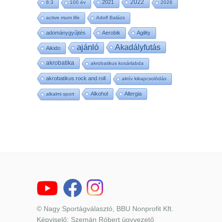
2022
2021
6:3
100 év
2028
active mum life
Adolf Balázs
adománygyűjtés
Aerobik
Agility
ajánló
Akadályfutás
Aikido
akrobatika
akrobatikus kosárlabda
akrobatikus rock and roll
aktív kikapcsolódás
Alkohol
Allergia
alkalmi sport
© Nagy Sportágválasztó, BBU Nonprofit Kft.
Képviselő: Szemán Róbert ügyvezető