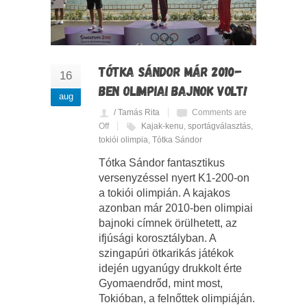
TÓTKA SÁNDOR MÁR 2010-
16
BEN OLIMPIAI BAJNOK VOLT!
aug
/ Tamás Rita
Comments are
Off
Kajak-kenu
,
sportágválasztás
,
tokiói olimpia
,
Tótka Sándor
Tótka Sándor fantasztikus
versenyzéssel nyert K1-200-on
a tokiói olimpián. A kajakos
azonban már 2010-ben olimpiai
bajnoki címnek örülhetett, az
ifjúsági korosztályban. A
szingapúri ötkarikás játékok
idején ugyanúgy drukkolt érte
Gyomaendrőd, mint most,
Tokióban, a felnőttek olimpiáján.