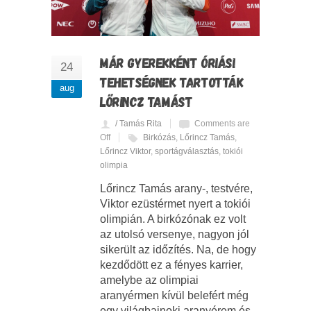
MÁR GYEREKKÉNT ÓRIÁSI
24
TEHETSÉGNEK TARTOTTÁK
aug
LŐRINCZ TAMÁST
/ Tamás Rita
Comments are
Off
Birkózás
,
Lőrincz Tamás
,
Lőrincz Viktor
,
sportágválasztás
,
tokiói
olimpia
Lőrincz Tamás arany-, testvére,
Viktor ezüstérmet nyert a tokiói
olimpián. A birkózónak ez volt
az utolsó versenye, nagyon jól
sikerült az időzítés. Na, de hogy
kezdődött ez a fényes karrier,
amelybe az olimpiai
aranyérmen kívül belefért még
egy világbajnoki aranyérem és