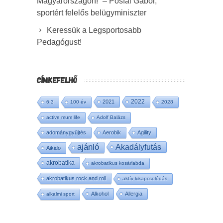
Magyarországon!” – Pósfai Gábor,
sportért felelős belügyminiszter
Keressük a Legsportosabb
Pedagógust!
CÍMKEFELHŐ
2022
2021
6:3
100 év
2028
active mum life
Adolf Balázs
adománygyűjtés
Aerobik
Agility
ajánló
Akadályfutás
Aikido
akrobatika
akrobatikus kosárlabda
akrobatikus rock and roll
aktív kikapcsolódás
Alkohol
Allergia
alkalmi sport