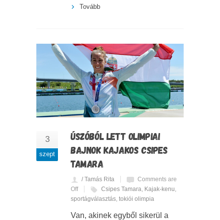
Tovább
ÚSZÓBÓL LETT OLIMPIAI
3
BAJNOK KAJAKOS CSIPES
szept
TAMARA
/ Tamás Rita
Comments are
Off
Csipes Tamara
,
Kajak-kenu
,
sportágválasztás
,
tokiói olimpia
Van, akinek egyből sikerül a