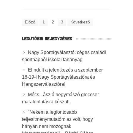
Előző
1
2
3
Következő
LEGUTÓBBI BEJEGYZÉSEK
Nagy Sportágválasztó: céges családi
sportnapból iskolai tananyag
Elindult a jelentkezés a szeptember
18-19-i Nagy Sportágválasztóra és
Hangszerválasztóra!
Mécs László hegymászó gleccser
maratonfutásra készül!
“Nekem a legfontosabb
teljesítménymutatóm az volt, hogy
hányan nem mozognak