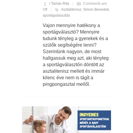
/ Tamás Rita
Comments are
Off
Asztalitenisz
,
Simon Benedek
,
sportágválasztás
Vajon mennyire hatékony a
sportágválasztó? Mennyire
tudunk tényleg a gyerekek és a
szülők segítségére lenni?
Szerintünk nagyon, de most
hallgassuk meg azt, aki tényleg
a sportágválasztón döntött az
asztalitenisz mellett és immár
kilenc éve nem is tágít a
pingpongasztal mellől.