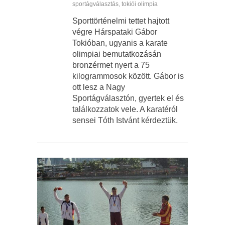
sportágválasztás
,
tokiói olimpia
Sporttörténelmi tettet hajtott
végre Hárspataki Gábor
Tokióban, ugyanis a karate
olimpiai bemutatkozásán
bronzérmet nyert a 75
kilogrammosok között. Gábor is
ott lesz a Nagy
Sportágválasztón, gyertek el és
találkozzatok vele. A karatéról
sensei Tóth Istvánt kérdeztük.