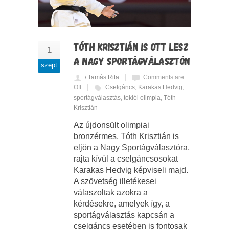
TÓTH KRISZTIÁN IS OTT LESZ
1
A NAGY SPORTÁGVÁLASZTÓN
szept
/ Tamás Rita
Comments are
Off
Cselgáncs
,
Karakas Hedvig
,
sportágválasztás
,
tokiói olimpia
,
Tóth
Krisztián
Az újdonsült olimpiai
bronzérmes, Tóth Krisztián is
eljön a Nagy Sportágválasztóra,
rajta kívül a cselgáncsosokat
Karakas Hedvig képviseli majd.
A szövetség illetékesei
válaszoltak azokra a
kérdésekre, amelyek így, a
sportágválasztás kapcsán a
cselgáncs esetében is fontosak