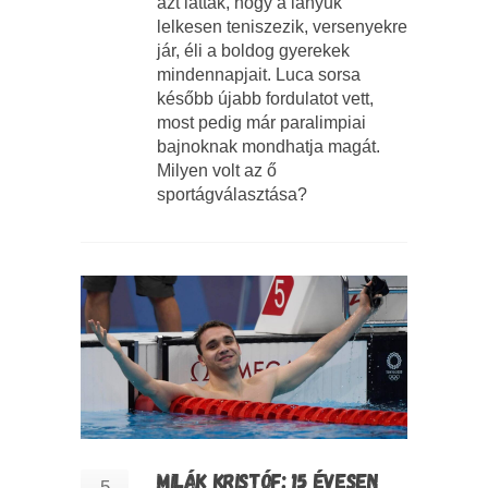
azt látták, hogy a lányuk
lelkesen teniszezik, versenyekre
jár, éli a boldog gyerekek
mindennapjait. Luca sorsa
később újabb fordulatot vett,
most pedig már paralimpiai
bajnoknak mondhatja magát.
Milyen volt az ő
sportágválasztása?
MILÁK KRISTÓF: 15 ÉVESEN
5