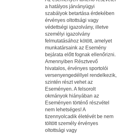
a hatályos járványügyi
szabályok betartása érdekében
érvényes oltottsági vagy
védettségi igazolvány, illetve
személyi igazolvány
felmutatásához kötött, amelyet
munkatársaink az Esemény
bejárata előtt fognak ellenőrizni.
Amennyiben Résztvevő
hivatalos, érvényes sportolói
versenyengedéllyel rendelkezik,
szintén részt vehet az
Eseményen. A felsorolt
okmányok hiányában az
Eseményen történő részvétel
nem lehetséges! A
tizennyolcadik életévét be nem
töltött személy érvényes
oltottsági vagy