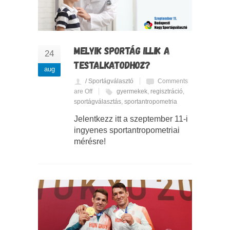
MELYIK SPORTÁG ILLIK A
24
TESTALKATODHOZ?
aug
/ Sportágválasztó
Comments
are Off
gyermekek
,
regisztráció
,
sportágválasztás
,
sportantropometria
Jelentkezz itt a szeptember 11-i
ingyenes sportantropometriai
mérésre!