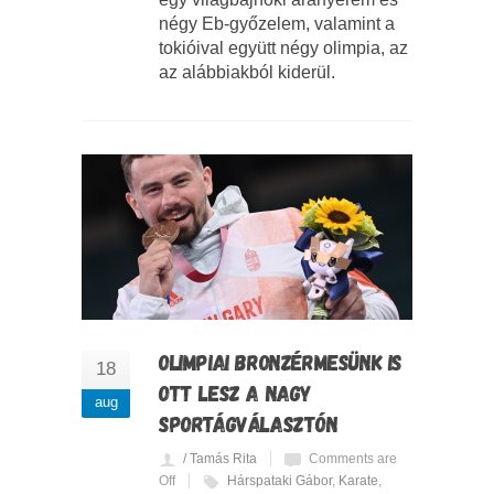
négy Eb-győzelem, valamint a
tokióival együtt négy olimpia, az
az alábbiakból kiderül.
OLIMPIAI BRONZÉRMESÜNK IS
18
OTT LESZ A NAGY
aug
SPORTÁGVÁLASZTÓN
/ Tamás Rita
Comments are
Off
Hárspataki Gábor
,
Karate
,