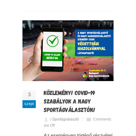
KÖZLEMÉNY! COVID-19
3
SZABÁLYOK A NAGY
szept
SPORTÁGVÁLASZTÓN!
/ Sportágválasztó
Comments
are Off
Az eseményen történő részvétel