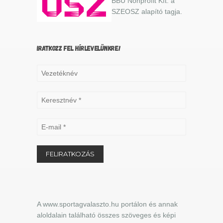
BBU Nonprofit Kft. a
SZEOSZ alapító tagja.
IRATKOZZ FEL HÍRLEVELÜNKRE!
A www.sportagvalaszto.hu portálon és annak
aloldalain található összes szöveges és képi