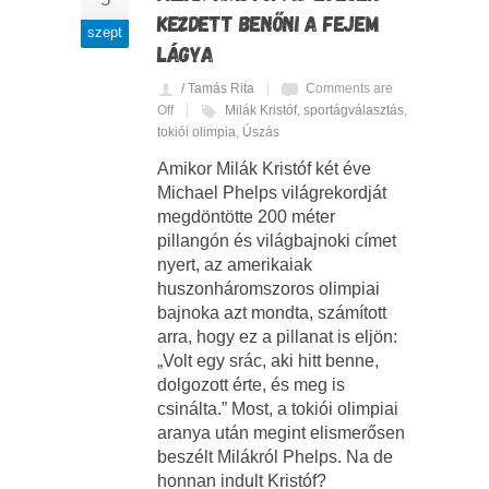
KEZDETT BENŐNI A FEJEM
szept
LÁGYA
/ Tamás Rita
Comments are
Off
Milák Kristóf
,
sportágválasztás
,
tokiói olimpia
,
Úszás
Amikor Milák Kristóf két éve
Michael Phelps világrekordját
megdöntötte 200 méter
pillangón és világbajnoki címet
nyert, az amerikaiak
huszonháromszoros olimpiai
bajnoka azt mondta, számított
arra, hogy ez a pillanat is eljön:
„Volt egy srác, aki hitt benne,
dolgozott érte, és meg is
csinálta.” Most, a tokiói olimpiai
aranya után megint elismerősen
beszélt Milákról Phelps. Na de
honnan indult Kristóf?