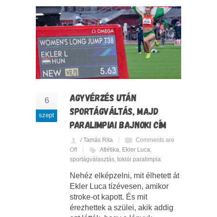
AGYVÉRZÉS UTÁN
6
SPORTÁGVÁLTÁS, MAJD
szept
PARALIMPIAI BAJNOKI CÍM
/ Tamás Rita
Comments are
Off
Atlétika
,
Ekler Luca
,
sportágválasztás
,
tokiói paralimpia
Nehéz elképzelni, mit élhetett át
Ekler Luca tízévesen, amikor
stroke-ot kapott. És mit
érezhettek a szülei, akik addig