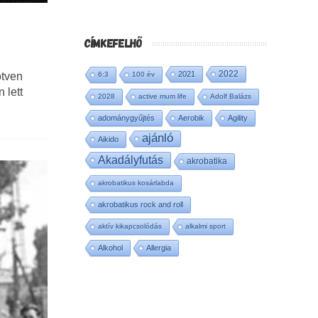
CÍMKEFELHŐ
2022
2021
6:3
100 év
ötven
 lett
2028
active mum life
Adolf Balázs
adománygyűjtés
Aerobik
Agility
ajánló
Aikido
Akadályfutás
akrobatika
akrobatikus kosárlabda
akrobatikus rock and roll
aktív kikapcsolódás
alkalmi sport
Alkohol
Allergia