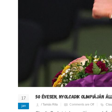
50 ÉVESEN, NYOLCADIK OLIMPIÁJÁN Á
17
/ Tamás Rita
Comments are Off
Clau
jan