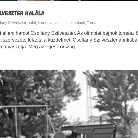
ILVESZTER HALÁLA
lány Szilveszter
,
halál
,
koronavírus
,
olimpiai bajnok
,
Torna
lleni harcot Csollány Szilveszter. Az olimpiai bajnok tornász 
a szervezete feladta a küzdelmet. Csollány Szilveszter áprilisban
e gyászolja. Meg az egész ország.