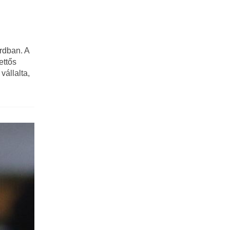
ardban. A
ettős
vállalta,