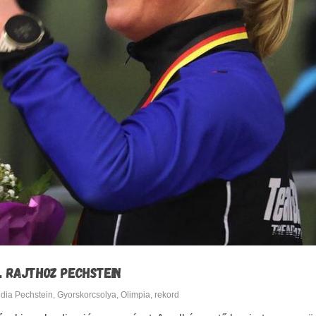
LL RAJTHOZ PECHSTEIN
dia Pechstein
,
Gyorskorcsolya
,
Olimpia
,
rekord