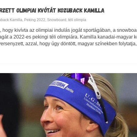
ZETT OLIMPIAI KVÓTÁT KOZUBACK KAMILLA
back Kamilla
,
Peking 2022
,
Snowboard
,
téli olimpia
, hogy kivívta az olimpiai indulás jogát sportágában, a snowbo
agát a 2022-es pekingi téli olimpiára. Kamilla kanadai-magyar k
senyzett, azzal, hogy úgy döntött, magyar színekben folytatja, 