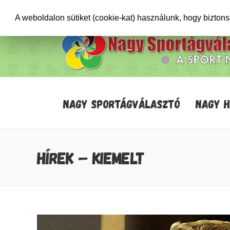
+36706471652
info@sportagvalaszto.hu
A weboldalon sütiket (cookie-kat) használunk, hogy bizton
NAGY SPORTÁGVÁLASZTÓ
NAGY 
HÍREK – KIEMELT