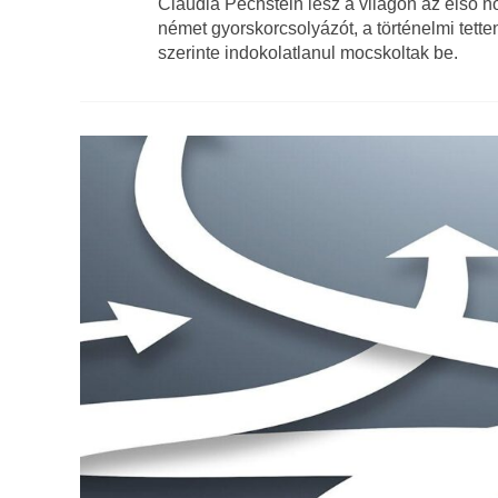
Claudia Pechstein lesz a világon az első nő
német gyorskorcsolyázót, a történelmi tetten
szerinte indokolatlanul mocskoltak be.