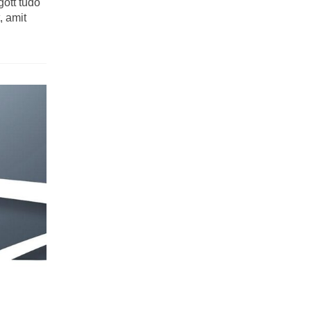
gött tudó
, amit