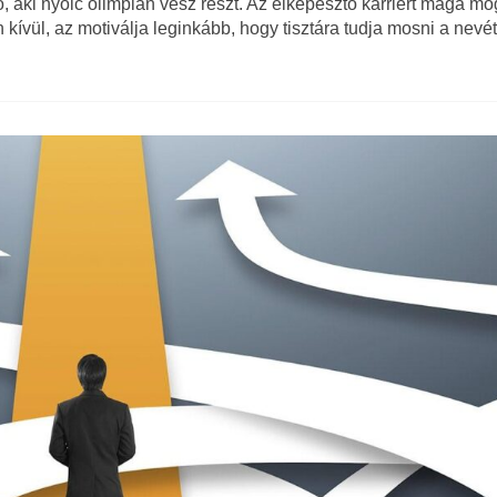
, aki nyolc olimpián vesz részt. Az elképesztő karriert maga mö
 kívül, az motiválja leginkább, hogy tisztára tudja mosni a nevét