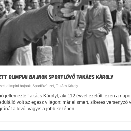
ETT OLIMPIAI BAJNOK SPORTLÖVŐ TAKÁCS KÁROLY
set
,
olimpiai bajnok
,
Sportlövészet
,
Takács Károly
ció jellemezte Takács Károlyt, aki 112 évvel ezelőtt, ezen a nap
edülálló volt az egész világon: már elismert, sikeres versenyző v
ránát a lövő, vagyis a jobb kezében.