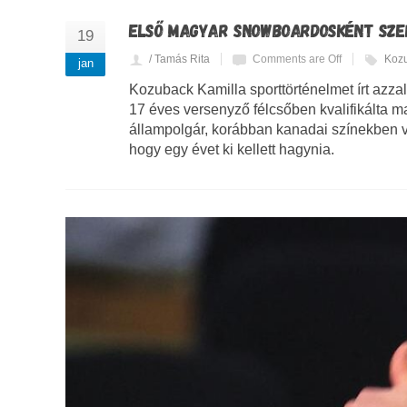
ELSŐ MAGYAR SNOWBOARDOSKÉNT SZER
19
/ Tamás Rita
Comments are Off
Kozu
jan
Kozuback Kamilla sporttörténelmet írt azzal
17 éves versenyző félcsőben kvalifikálta m
állampolgár, korábban kanadai színekben ver
hogy egy évet ki kellett hagynia.