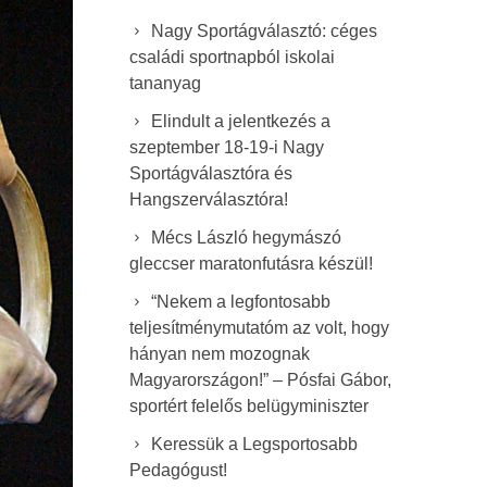
Nagy Sportágválasztó: céges
családi sportnapból iskolai
tananyag
Elindult a jelentkezés a
szeptember 18-19-i Nagy
Sportágválasztóra és
Hangszerválasztóra!
Mécs László hegymászó
gleccser maratonfutásra készül!
“Nekem a legfontosabb
teljesítménymutatóm az volt, hogy
hányan nem mozognak
Magyarországon!” – Pósfai Gábor,
sportért felelős belügyminiszter
Keressük a Legsportosabb
Pedagógust!