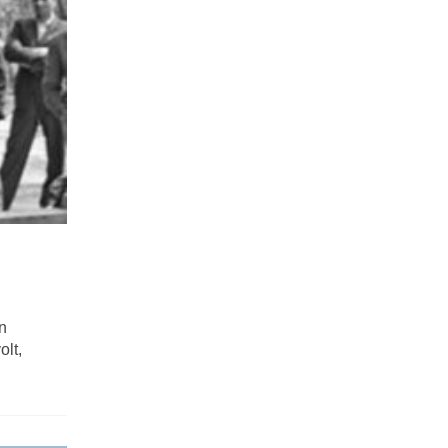
on
olt,