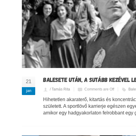
BALESETE UTÁN, A SUTÁBB KEZÉVEL L
21
/ Tamás Rita
Comments are Off
Bale
jan
Hihetetlen akaraterő, kitartás és koncentrá
született. A sportlövő karrierje egészen egy
amikor egy hadgyakorlaton felrobbant egy g