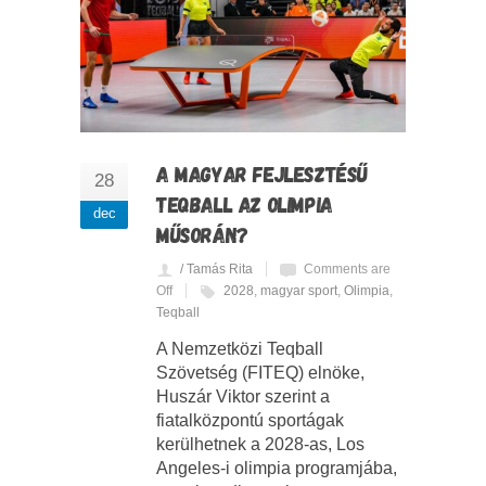
A MAGYAR FEJLESZTÉSŰ
28
TEQBALL AZ OLIMPIA
dec
MŰSORÁN?
/ Tamás Rita
Comments are
Off
2028
,
magyar sport
,
Olimpia
,
Teqball
A Nemzetközi Teqball
Szövetség (FITEQ) elnöke,
Huszár Viktor szerint a
fiatalközpontú sportágak
kerülhetnek a 2028-as, Los
Angeles-i olimpia programjába,