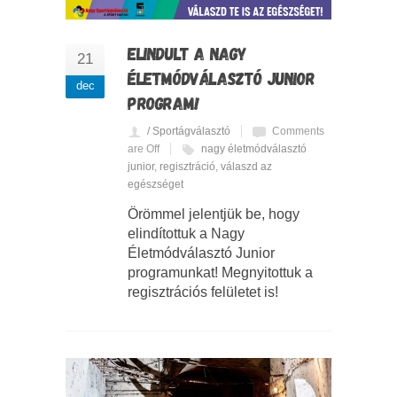
ELINDULT A NAGY
21
ÉLETMÓDVÁLASZTÓ JUNIOR
dec
PROGRAM!
/ Sportágválasztó
Comments
are Off
nagy életmódválasztó
junior
,
regisztráció
,
válaszd az
egészséget
Örömmel jelentjük be, hogy
elindítottuk a Nagy
Életmódválasztó Junior
programunkat! Megnyitottuk a
regisztrációs felületet is!