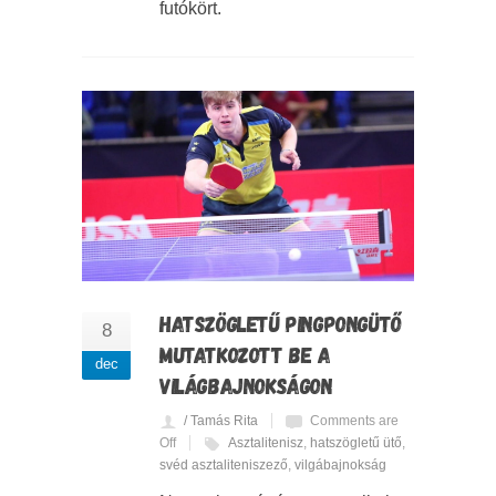
futókört.
HATSZÖGLETŰ PINGPONGÜTŐ
8
MUTATKOZOTT BE A
dec
VILÁGBAJNOKSÁGON
/ Tamás Rita
Comments are
Off
Asztalitenisz
,
hatszögletű ütő
,
svéd asztaliteniszező
,
vilgábajnokság