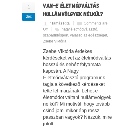
VAN-E ÉLETMÓDVÁLTÁS
1
HULLÁMVÖLGYEK NÉLKÜL?
dec
/ Tamás Rita
Comments are
Off
nagy életmódválasztó
,
szabadidősport
,
válaszd az egészséget
,
Zsebe Viktória
Zsebe Viktória érdekes
kérdéseket vet az életmódváltás
hosszú és nehéz folyamata
kapcsán. A Nagy
Életmódválasztó programunk
tagja a következő kérdéseket
tette fel magának: Lehet-e
életmódot váltani hullámvölgyek
nélkül? Mi motivál, hogy tovább
csináljam, mikor épp rossz
passzban vagyok? Nézzük, mire
jutott.