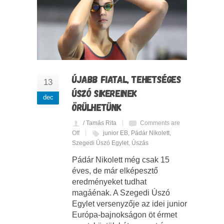
ÚJABB FIATAL, TEHETSÉGES
13
ÚSZÓ SIKEREINEK
dec
ÖRÜLHETÜNK
/ Tamás Rita
Comments are
Off
junior EB
,
Pádár Nikolett
,
Szegedi Úszó Egylet
,
Úszás
Pádár Nikolett még csak 15
éves, de már elképesztő
eredményeket tudhat
magáénak. A Szegedi Úszó
Egylet versenyzője az idei junior
Európa-bajnokságon öt érmet