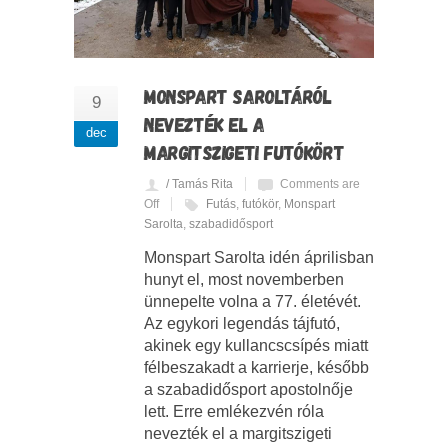
MONSPART SAROLTÁRÓL
9
NEVEZTÉK EL A
dec
MARGITSZIGETI FUTÓKÖRT
/ Tamás Rita
Comments are
Off
Futás
,
futókör
,
Monspart
Sarolta
,
szabadidősport
Monspart Sarolta idén áprilisban
hunyt el, most novemberben
ünnepelte volna a 77. életévét.
Az egykori legendás tájfutó,
akinek egy kullancscsípés miatt
félbeszakadt a karrierje, később
a szabadidősport apostolnője
lett. Erre emlékezvén róla
nevezték el a margitszigeti