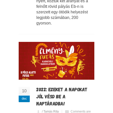
nyert, köztük két aranyat és a
felnőtt rövid pályás Eb-n is
szerzett egy ötödik helyezést
legjobb számában, 200
gyorson.
2022: EZEKET A NAPOKAT
10
JÓL VÉSD BE A
dec
NAPTÁRADBA!
/ Tamás Rita
Comments are