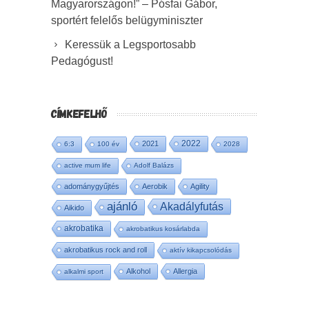
Magyarországon!” – Pósfai Gábor,
sportért felelős belügyminiszter
Keressük a Legsportosabb
Pedagógust!
CÍMKEFELHŐ
2022
2021
6:3
100 év
2028
active mum life
Adolf Balázs
adománygyűjtés
Aerobik
Agility
ajánló
Akadályfutás
Aikido
akrobatika
akrobatikus kosárlabda
akrobatikus rock and roll
aktív kikapcsolódás
Alkohol
Allergia
alkalmi sport