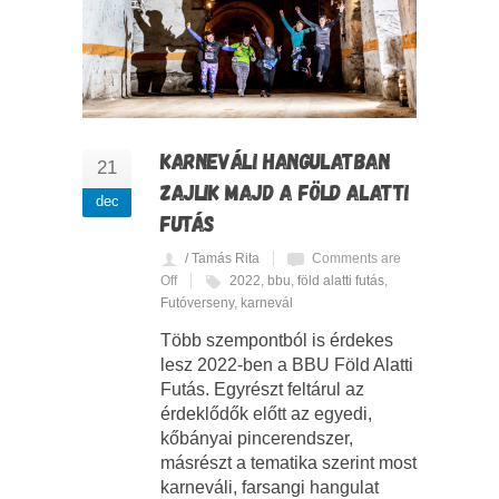
KARNEVÁLI HANGULATBAN
21
ZAJLIK MAJD A FÖLD ALATTI
dec
FUTÁS
/ Tamás Rita
Comments are
Off
2022
,
bbu
,
föld alatti futás
,
Futóverseny
,
karnevál
Több szempontból is érdekes
lesz 2022-ben a BBU Föld Alatti
Futás. Egyrészt feltárul az
érdeklődők előtt az egyedi,
kőbányai pincerendszer,
másrészt a tematika szerint most
karneváli, farsangi hangulat