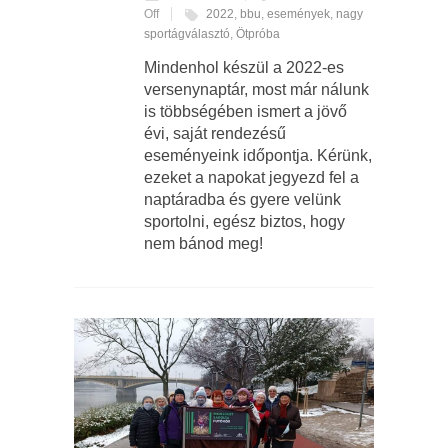
Off
2022
,
bbu
,
események
,
nagy
sportágválasztó
,
Ötpróba
Mindenhol készül a 2022-es
versenynaptár, most már nálunk
is többségében ismert a jövő
évi, saját rendezésű
eseményeink időpontja. Kérünk,
ezeket a napokat jegyezd fel a
naptáradba és gyere velünk
sportolni, egész biztos, hogy
nem bánod meg!