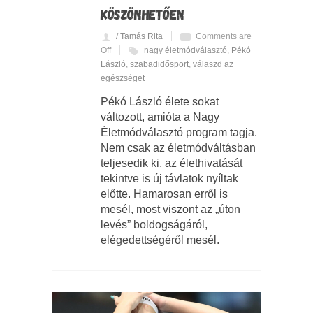
KÖSZÖNHETŐEN
/ Tamás Rita
Comments are
Off
nagy életmódválasztó
,
Pékó
László
,
szabadidősport
,
válaszd az
egészséget
Pékó László élete sokat
változott, amióta a Nagy
Életmódválasztó program tagja.
Nem csak az életmódváltásban
teljesedik ki, az élethivatását
tekintve is új távlatok nyíltak
előtte. Hamarosan erről is
mesél, most viszont az „úton
levés” boldogságáról,
elégedettségéről mesél.