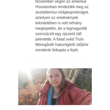
November végén az amerikai
Houstonban rendezték meg az
asztalitenisz-világbajnokságot,
amelyen az eredmények
tekintetében is volt néhány
meglepetés, de a legnagyobb
szenzációt egy újszerű ütő
jelentette. A fiatal svéd Truls
Möregårdh hatszögletű ütőjére
mindenki felkapta a fejét.