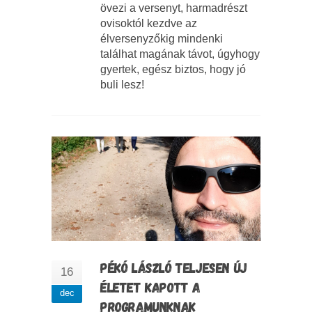
övezi a versenyt, harmadrészt
ovisoktól kezdve az
élversenyzőkig mindenki
találhat magának távot, úgyhogy
gyertek, egész biztos, hogy jó
buli lesz!
PÉKÓ LÁSZLÓ TELJESEN ÚJ
16
ÉLETET KAPOTT A
dec
PROGRAMUNKNAK