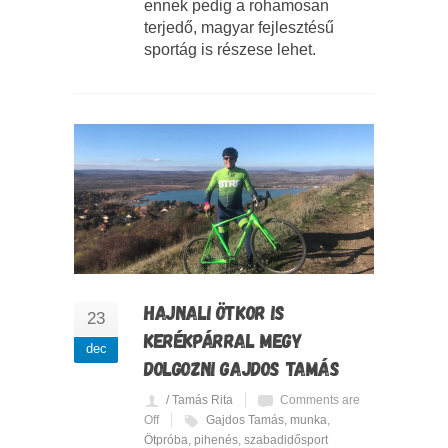
ennek pedig a rohamosan
terjedő, magyar fejlesztésű
sportág is részese lehet.
HAJNALI ÖTKOR IS
23
KERÉKPÁRRAL MEGY
dec
DOLGOZNI GAJDOS TAMÁS
/ Tamás Rita
Comments are
Off
Gajdos Tamás
,
munka
,
Ötpróba
,
pihenés
,
szabadidősport